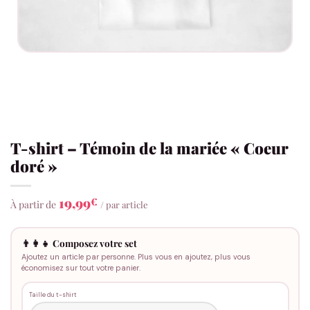
T-shirt – Témoin de la mariée « Coeur
doré »
19,99
€
À partir de
/ par article
👨‍👩‍👧 Composez votre set
Ajoutez un article par personne. Plus vous en ajoutez, plus vous
économisez sur tout votre panier.
Taille du t-shirt