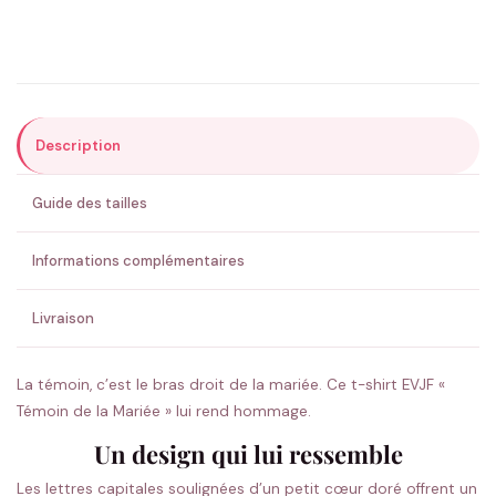
Précisions (optionnel)
Description
ENVOYER MA DEMANDE ✨
Guide des tailles
💚 Retour sous 24-48h
🇫🇷 Flocage en France
✅ Validation avant fabrication
Informations complémentaires
Livraison
La témoin, c’est le bras droit de la mariée. Ce t-shirt EVJF «
Témoin de la Mariée » lui rend hommage.
Un design qui lui ressemble
Les lettres capitales soulignées d’un petit cœur doré offrent un