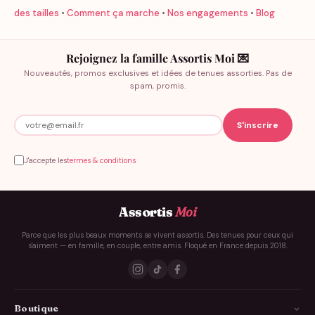
des tailles
•
Comment ça marche
•
Nos engagements
•
Blog
Rejoignez la famille Assortis Moi 💌
Nouveautés, promos exclusives et idées de tenues assorties. Pas de
spam, promis.
J'accepte les
termes & conditions
Assortis
Moi
Parce que les plus beaux moments se vivent assortis. Des tenues pour ceux qui
s'aiment — en famille, en couple, entre amis. Floqué en France depuis 2018.
Boutique