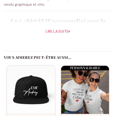
rendu graphique et chic.
Un t-shirt EVJF personnalisé pour la
team
LIRE LA SUITE
▾
Léger et facile à vivre, ce t-shirt EVJF accompagne la journée
sans contrainte, parfait pour un EVJF ensoleillé ou une sortie
entre copines. Ajoutez le prénom de chacune, la date de l’EVJF
et le rôle de chaque participante : La Mariée, La Team ou Le
VOUS AIMEREZ PEUT-ÊTRE AUSSI…
Témoin.
Comment se distingue ce modèle ?
Les lettres capitales soulignées d’un petit cœur doré offrent un
rendu graphique et chic.
Le flocage est-il fait en France ?
Oui, dans notre atelier en France, à la commande.