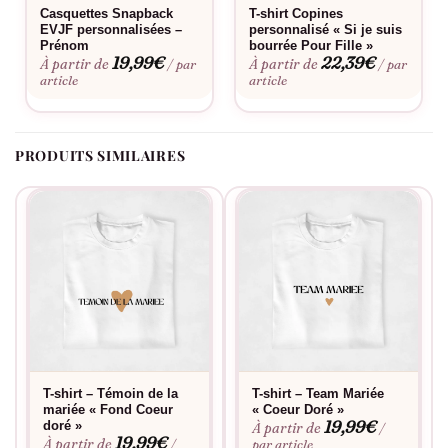
Casquettes Snapback
T-shirt Copines
Fabriqué à la commande, floqué en France.
EVJF personnalisées –
personnalisé « Si je suis
Prénom
bourrée Pour Fille »
19,99
€
22,39
€
À partir de
À partir de
/ par
/ par
article
article
PRODUITS SIMILAIRES
T-shirt – Témoin de la
T-shirt – Team Mariée
mariée « Fond Coeur
« Coeur Doré »
19,99
€
doré »
À partir de
/
19,99
€
À partir de
/
par article