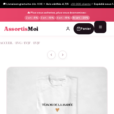
🚚
Livraison gratuite
dès 60€
|
⭐
Avis vérifiés 4,7/5
·
+10 000 clients
|
⚡
Expédié sous 1
🔥
Plus vous achetez, plus vous économisez :
2 art.
-5%
3 art.
-10%
4 art.
-15%
5+ art.
-20%
Assortis
Moi
Panier
Passer
ACCUEIL
/
EVG / EVJF
/
EVJF
au
contenu