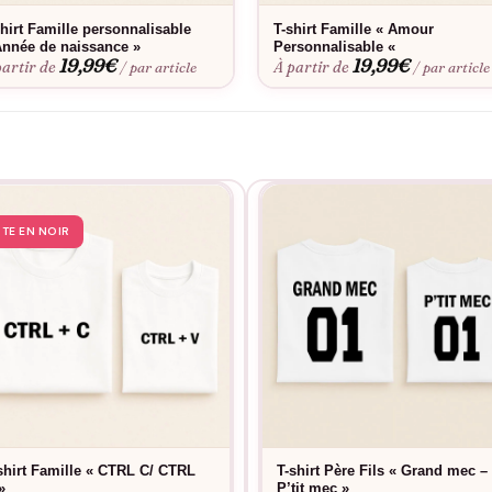
shirt Famille personnalisable
T-shirt Famille « Amour
Année de naissance »
Personnalisable «
19,99
€
19,99
€
partir de
À partir de
/ par article
/ par article
STE EN NOIR
shirt Famille « CTRL C/ CTRL
T-shirt Père Fils « Grand mec –
»
P’tit mec »