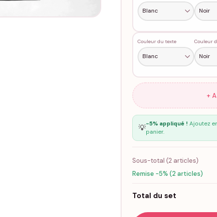
Couleur du texte
Couleur d
+ 
-5% appliqué !
Ajoutez en
💡
panier.
Sous-total (
2
articles)
Remise -5% (2 articles)
Total du set