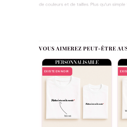
de couleurs et de tailles. Plus qu’un simple
Dans notre collection « spécial Mamie », c
dans un tissu de qualité supérieure, assur
rappelant chaque jour combien elle est aimé
signer un message d’amour, c’est valoriser 
promesse d’un sourire, d’un moment partag
VOUS AIMEREZ PEUT-ÊTRE AU
mère; vous lui offrez une pièce de votre c
EXISTE EN NOIR
EXI