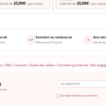
15,99
€
15,99
€
partir de
À partir de
/ par article
/ par articl
urisé
Satisfait ou remboursé
Avis véri
↩️
⭐
card
Retour sous 14 jours
Voir les av
re
•
FAQ
•
Livraison
•
Guide des tailles
•
Comment ça marche
•
Nos enga

enues
J'accepte les
termes & conditions