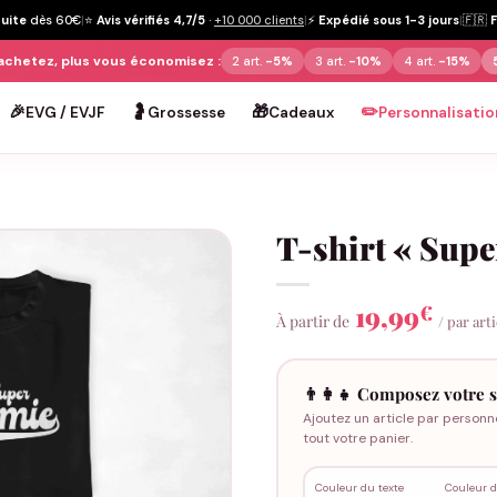
tuite
dès 60€
|
⭐
Avis vérifiés 4,7/5
·
+10 000 clients
|
⚡
Expédié sous 1-3 jours
|
🇫🇷
achetez, plus vous économisez :
2 art.
-5%
3 art.
-10%
4 art.
-15%
🎉
🤰
🎁
✏️
EVG / EVJF
Grossesse
Cadeaux
Personnalisatio
T-shirt « Sup
19,99
€
À partir de
/ par art
👨‍👩‍👧 Composez votre s
Ajoutez un article par personn
tout votre panier.
Couleur du texte
Couleur d