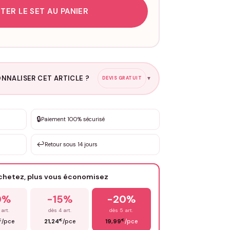
TER LE SET AU PANIER
NNALISER CET ARTICLE ?
DEVIS GRATUIT
▼
esure
🔒
Paiement 100% sécurisé
sation de 3 à 10€ selon la demande
↩️
Retour sous 14 jours
Votre texte / idée
*
achetez, plus vous économisez
Email
*
0%
-15%
-20%
 art.
dès 4 art.
dès 5 art.
€
€
€
/pce
21,24
/pce
19,99
/pce