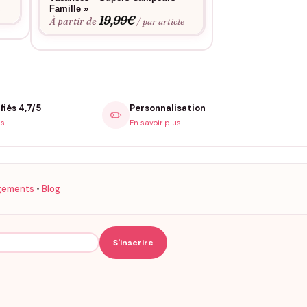
Famille »
e
19,99
€
À partir de
/ par article
fiés 4,7/5
Personnalisation
✏️
is
En savoir plus
gements
•
Blog