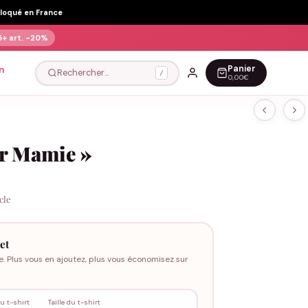
Floqué en France
5+ art.
-20%
Panier
n
Rechercher…
/
0,00€
er Mamie »
icle
et
e. Plus vous en ajoutez, plus vous économisez sur
u t-shirt
Taille du t-shirt