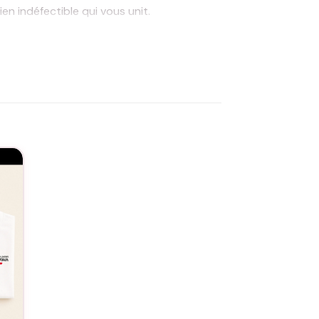
ien indéfectible qui vous unit.
 Le T-shirt « Super Mamie » est fabriqué
re grand-mère d’une douce étreinte, lui
u, c’est offrir plus qu’un habit : c’est
mère dans votre vie. C’est aussi la
 vous ne faîtes pas que gâter votre grand-