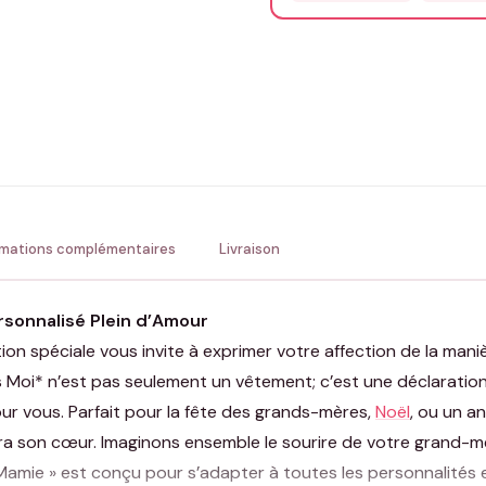
Précisions (optionnel)
ENV
💚 Retour sous 24-48h
🇫
rmations complémentaires
Livraison
rsonnalisé Plein d’Amour
ion spéciale vous invite à exprimer votre affection de la mani
s Moi* n’est pas seulement un vêtement; c’est une déclarati
r vous. Parfait pour la fête des grands-mères,
Noël
, ou un an
era son cœur. Imaginons ensemble le sourire de votre grand-
 Mamie » est conçu pour s’adapter à toutes les personnalités 