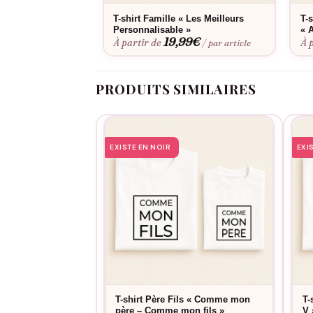
T-shirt Famille « Les Meilleurs
T-
Personnalisable »
« 
19,99
€
À partir de
À 
/ par article
PRODUITS SIMILAIRES
EXISTE EN NOIR
EXI
T-shirt Père Fils « Comme mon
T-
père – Comme mon fils »
V 