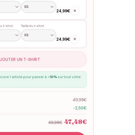
24,99€
✕
u t-shirt
Taille du t-shirt
24,99€
✕
AJOUTER UN T-SHIRT
core 1 article pour passer à
-10%
sur tout votre
49,98€
-2,50€
47,48€
49,98€