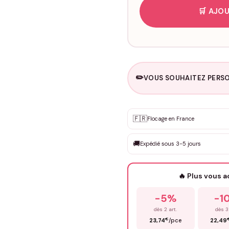
🛒 AJOU
✏️
VOUS SOUHAITEZ PERSO
Personnalisation sur m
🇫🇷
✨
Flocage en France
DEVIS GRATUIT · Personnali
🚚
Expédié sous 3-5 jours
Que souhaitez-vous ?
*
🔥 Plus vous 
Prénom
*
-5%
-1
dès 2 art.
dès 3
€
23,74
/pce
22,49