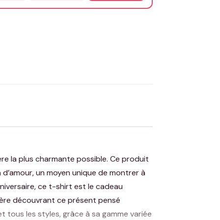
OYER MA DEMANDE ✨
 Flocage en France
✅ Validation avant fabrication
ère la plus charmante possible. Ce produit
on d’amour, un moyen unique de montrer à
niversaire, ce t-shirt est le cadeau
mère découvrant ce présent pensé
et tous les styles, grâce à sa gamme variée