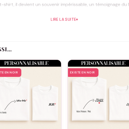
 t-shirt, il devient un souvenir impérissable, un témoignage du l
haque pièce est soignée pour créer des moments inoubliables.
LIRE LA SUITE
▾
ant confort et durabilité. Imaginez ce t-shirt enveloppant vot
e et appréciée. Choisir le T-shirt « Super Mamie » comme cadea
des souvenirs et célébrer le rôle unique que joue votre grand-
é qui restera gravé dans les mémoires. En offrant ce t-shirt,
SSI…
œur.
STE EN NOIR
EXISTE EN NOIR