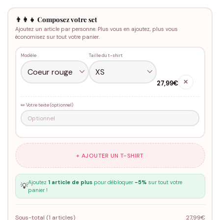
👨‍👩‍👧 Composez votre set
Ajoutez un article par personne. Plus vous en ajoutez, plus vous
économisez sur tout votre panier.
Modèle
Taille du t-shirt
✕
27,99€
✏️ Votre texte (optionnel)
+ AJOUTER UN T-SHIRT
Ajoutez
1 article de plus
pour débloquer
-5%
sur tout votre
💡
panier !
Sous-total (
1
articles)
27,99€