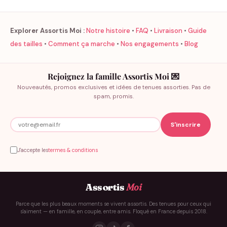
Explorer Assortis Moi :
Notre histoire
•
FAQ
•
Livraison
•
Guide
des tailles
•
Comment ça marche
•
Nos engagements
•
Blog
Rejoignez la famille Assortis Moi 💌
Nouveautés, promos exclusives et idées de tenues assorties. Pas de
spam, promis.
J'accepte les
termes & conditions
Assortis
Moi
Parce que les plus beaux moments se vivent assortis. Des tenues pour ceux qui
s'aiment — en famille, en couple, entre amis. Floqué en France depuis 2018.