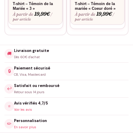
T-shirt – Témoin de la
T-shirt – Témoin de la
Mariée « 3 »
mariée « Coeur doré »
19,99
€
19,99
€
À partir de
À partir de
/
/
par article
par article
Livraison gratuite
🚚
Dès 60€ d'achat
Paiement sécurisé
🔒
CB, Visa, Mastercard
Satisfait ou remboursé
↩️
Retour sous 14 jours
Avis vérifiés 4,7/5
⭐
Voir les avis
Personnalisation
✏️
En savoir plus