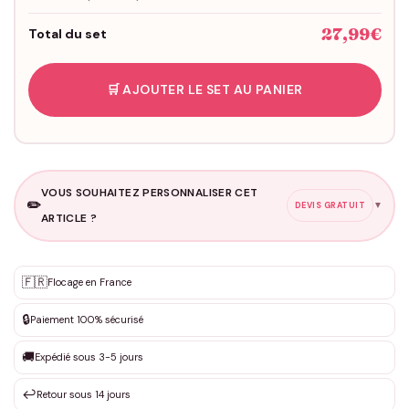
27,99€
Total du set
🛒 AJOUTER LE SET AU PANIER
VOUS SOUHAITEZ PERSONNALISER CET
✏️
▼
DEVIS GRATUIT
ARTICLE ?
Personnalisation sur mesure
🇫🇷
✨
Flocage en France
DEVIS GRATUIT · Personnalisation de 3 à 10€ selon la demande
🔒
Paiement 100% sécurisé
Que souhaitez-vous ?
*
🚚
Expédié sous 3-5 jours
↩️
Retour sous 14 jours