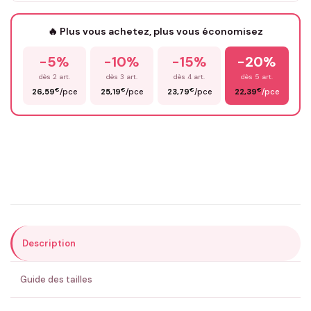
Votre texte / idée
*
🔥 Plus vous achetez, plus vous économisez
-5%
-10%
-15%
-20%
Prénom
*
dès 2 art.
dès 3 art.
dès 4 art.
dès 5 art.
€
€
€
€
26,59
/pce
25,19
/pce
23,79
/pce
22,39
/pce
Email
*
Précisions (optionnel)
Description
ENVOYER MA DEMANDE ✨
Guide des tailles
💚 Retour sous 24-48h
🇫🇷 Flocage en France
✅ Validation avant fabrication