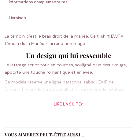
Informations complémentaires
Livraison
La témoin, c’est le bras droit de la mariée. Ce t-shirt EVJF «
Témoin de la Mariée » lui rend hommage.
Un design qui lui ressemble
Le lettrage script tout en courbes, souligné d’un cœur rouge,
apporte une touche romantique et enlevée.
Ce modèle réserve une ligne personnalisable « EVJF de
[prénom] » sous le titre, pour afficher le prénom de la future
mariée.
LIRE LA SUITE
▾
Un t-shirt EVJF personnalisé pour la
team
Léger et facile à vivre, ce t-shirt EVJF accompagne la journée
VOUS AIMEREZ PEUT-ÊTRE AUSSI…