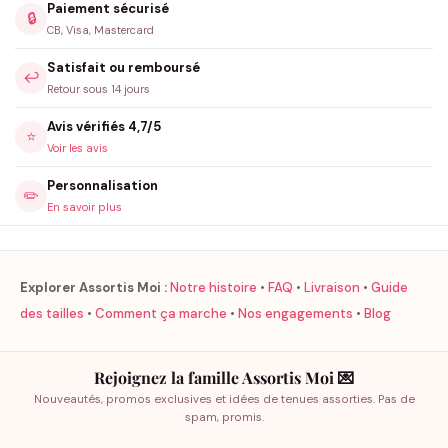
Paiement sécurisé
🔒
CB, Visa, Mastercard
Satisfait ou remboursé
↩️
Retour sous 14 jours
Avis vérifiés 4,7/5
⭐
Voir les avis
Personnalisation
✏️
En savoir plus
Explorer Assortis Moi :
Notre histoire
•
FAQ
•
Livraison
•
Guide
des tailles
•
Comment ça marche
•
Nos engagements
•
Blog
Rejoignez la famille Assortis Moi 💌
Nouveautés, promos exclusives et idées de tenues assorties. Pas de
spam, promis.