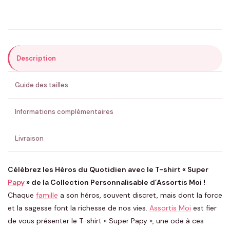
Précisions (optionnel)
Description
ENVOYER MA DEMANDE ✨
Guide des tailles
💚 Retour sous 24-48h
🇫🇷 Flocage en France
✅ Validation avant fabrication
Informations complémentaires
Livraison
Célébrez les Héros du Quotidien avec le T-shirt « Super
Papy
» de la Collection Personnalisable d’Assortis Moi !
Chaque
famille
a son héros, souvent discret, mais dont la force
et la sagesse font la richesse de nos vies.
Assortis Moi
est fier
de vous présenter le T-shirt « Super Papy », une ode à ces