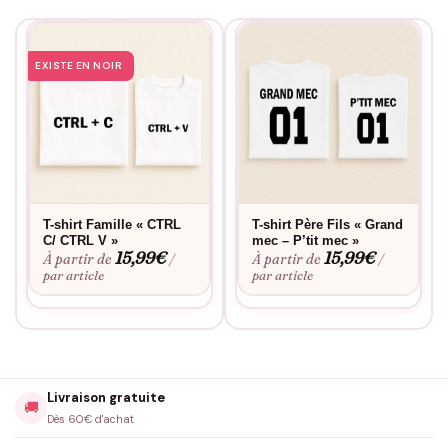
EXISTE EN NOIR
T-shirt Famille « CTRL
T-shirt Père Fils « Grand
C/ CTRL V »
mec – P’tit mec »
15,99
€
15,99
€
À partir de
À partir de
/
/
par article
par article
Livraison gratuite
🚚
Dès 60€ d'achat