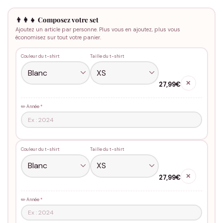
👨‍👩‍👧 Composez votre set
Ajoutez un article par personne. Plus vous en ajoutez, plus vous
économisez sur tout votre panier.
Couleur du t-shirt
Taille du t-shirt
✕
27,99€
✏️ Année
*
Couleur du t-shirt
Taille du t-shirt
✕
27,99€
✏️ Année
*