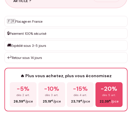
ARTICLE ?
Personnalisation sur mesure
🇫🇷
✨
Flocage en France
DEVIS GRATUIT · Personnalisation de 3 à 10€ selon la demande
🔒
Paiement 100% sécurisé
Que souhaitez-vous ?
*
🚚
Expédié sous 3-5 jours
↩️
Retour sous 14 jours
Votre texte / idée
*
🔥 Plus vous achetez, plus vous économisez
-5%
-10%
-15%
-20%
Prénom
*
dès 2 art.
dès 3 art.
dès 4 art.
dès 5 art.
€
€
€
€
26,59
/pce
25,19
/pce
23,79
/pce
22,39
/pce
Email
*