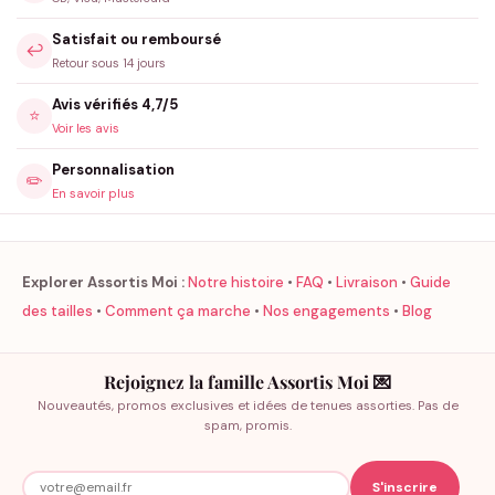
Satisfait ou remboursé
↩️
Retour sous 14 jours
Avis vérifiés 4,7/5
⭐
Voir les avis
Personnalisation
✏️
En savoir plus
Explorer Assortis Moi :
Notre histoire
•
FAQ
•
Livraison
•
Guide
des tailles
•
Comment ça marche
•
Nos engagements
•
Blog
Rejoignez la famille Assortis Moi 💌
Nouveautés, promos exclusives et idées de tenues assorties. Pas de
spam, promis.