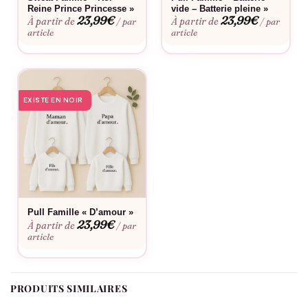
spécialement pour elle ? Alors, pour toutes ces raisons et ces
Reine Prince Princesse »
vide – Batterie pleine »
23,99
€
23,99
€
À partir de
À partir de
/ par
/ par
moments précieux passés à ses côtés, choisissez de marquer
article
article
le coup avec ce T-shirt ‘Depuis + prénoms’. C’est choisir un
cadeau qui réchauffe le cœur, qui rappelle les souvenirs et qui
célèbre avec éclat la place centrale de Mamie dans le cœur de
sa famille. Offrez-lui un morceau de votre histoire, offrez-lui un
EXISTE EN NOIR
T-shirt personnalisé d’Assortis Moi.
Pull Famille « D’amour »
23,99
€
À partir de
/ par
article
PRODUITS SIMILAIRES