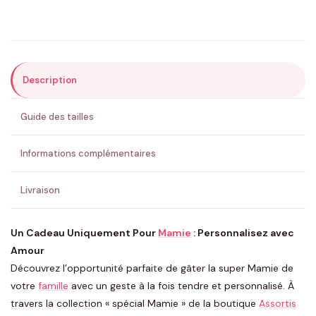
Précisions (optionnel)
Description
ENVOYER MA DEMANDE ✨
Guide des tailles
💚 Retour sous 24-48h
🇫🇷 Flocage en France
✅ Validation avant fabrication
Informations complémentaires
Livraison
Un Cadeau Uniquement Pour
Mamie
: Personnalisez avec
Amour
Découvrez l’opportunité parfaite de gâter la super Mamie de
votre
famille
avec un geste à la fois tendre et personnalisé. À
travers la collection « spécial Mamie » de la boutique
Assortis