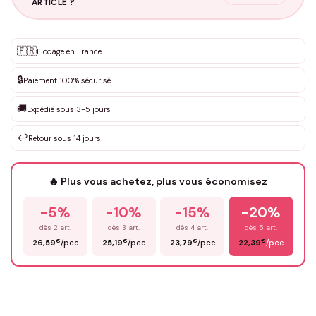
ARTICLE ?
Personnalisation sur mesure
🇫🇷
✨
Flocage en France
DEVIS GRATUIT · Personnalisation de 3 à 10€ selon la demande
🔒
Paiement 100% sécurisé
Que souhaitez-vous ?
*
🚚
Expédié sous 3-5 jours
↩️
Retour sous 14 jours
Votre texte / idée
*
🔥 Plus vous achetez, plus vous économisez
-5%
-10%
-15%
-20%
Prénom
*
dès 2 art.
dès 3 art.
dès 4 art.
dès 5 art.
€
€
€
€
26,59
/pce
25,19
/pce
23,79
/pce
22,39
/pce
Email
*