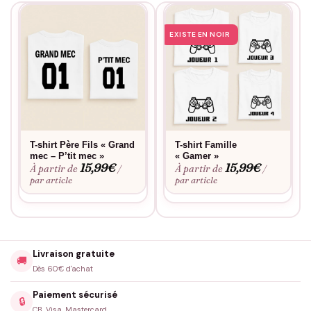
EXISTE EN NOIR
T-shirt Père Fils « Grand
T-shirt Famille
mec – P’tit mec »
« Gamer »
15,99
€
15,99
€
À partir de
À partir de
/
/
par article
par article
Livraison gratuite
🚚
Dès 60€ d'achat
Paiement sécurisé
🔒
CB, Visa, Mastercard