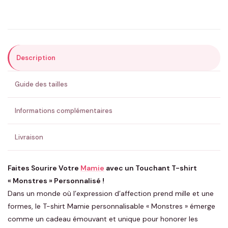
Précisions (optionnel)
Description
ENVOYER MA DEMANDE ✨
Guide des tailles
💚 Retour sous 24-48h
🇫🇷 Flocage en France
✅ Validation avant fabrication
Informations complémentaires
Livraison
Faites Sourire Votre
Mamie
avec un Touchant T-shirt
« Monstres » Personnalisé !
Dans un monde où l’expression d’affection prend mille et une
formes, le T-shirt Mamie personnalisable « Monstres » émerge
comme un cadeau émouvant et unique pour honorer les