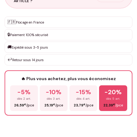
ARTICLE ?
Personnalisation sur mesure
🇫🇷
✨
Flocage en France
DEVIS GRATUIT · Personnalisation de 3 à 10€ selon la demande
🔒
Paiement 100% sécurisé
Que souhaitez-vous ?
*
🚚
Expédié sous 3-5 jours
↩️
Retour sous 14 jours
Votre texte / idée
*
🔥 Plus vous achetez, plus vous économisez
-5%
-10%
-15%
-20%
Prénom
*
dès 2 art.
dès 3 art.
dès 4 art.
dès 5 art.
€
€
€
€
26,59
/pce
25,19
/pce
23,79
/pce
22,39
/pce
Email
*