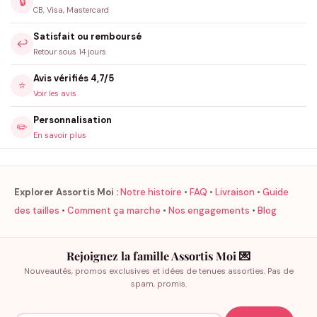
🔒
CB, Visa, Mastercard
Satisfait ou remboursé
↩️
Retour sous 14 jours
Avis vérifiés 4,7/5
⭐
Voir les avis
Personnalisation
✏️
En savoir plus
Explorer Assortis Moi :
Notre histoire
•
FAQ
•
Livraison
•
Guide
des tailles
•
Comment ça marche
•
Nos engagements
•
Blog
Rejoignez la famille Assortis Moi 💌
Nouveautés, promos exclusives et idées de tenues assorties. Pas de
spam, promis.