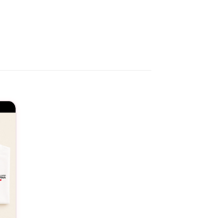
ton de haute qualité promet une douceur
e à la maison, les sorties décontractées ou
u un anniversaire, c’est choisir de célébrer
, c’est lui offrir un symbole de son
 est disponible dans une gamme de tailles
à ce vêtement une facilité à assortir avec
est la reconnaissance de l’importance des
’un cadeau, vous partagez une émotion, un
 nous engageons à respecter des normes
 comme elles le sont pour nous. Faites un
us qu’heureux de porter ce T-shirt, mais