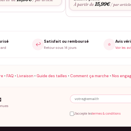
15,99
€
À partir de
/ par articl
urisé
Satisfait ou remboursé
Avis véri
↩️
⭐
card
Retour sous 14 jours
Voir les av
re
•
FAQ
•
Livraison
•
Guide des tailles
•
Comment ça marche
•
Nos enga

enues
J'accepte les
termes & conditions