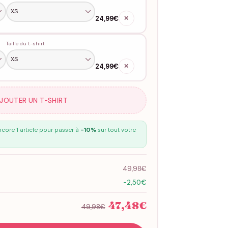
24,99€
✕
Taille du t-shirt
24,99€
✕
AJOUTER UN T-SHIRT
core 1 article pour passer à
-10%
sur tout votre
49,98€
-2,50€
47,48€
49,98€