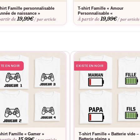
shirt Famille personnalisable
T-shirt Famille « Amour
Année de naissance »
Personnalisable «
19,99
€
19,99
€
partir de
À partir de
/ par article
/ par article
STE EN NOIR
EXISTE EN NOIR
shirt Famille « Gamer »
T-shirt Famille « Batterie vide –
15,99
€
Batterie pleine »
partir de
/ par article