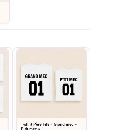
EXISTE EN NOIR
T-shirt Père Fils « Grand mec –
T-shirt Père Fils
15,9
P’tit mec »
À partir de