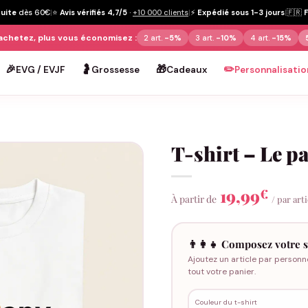
tuite
dès 60€
|
⭐
Avis vérifiés 4,7/5
·
+10 000 clients
|
⚡
Expédié sous 1-3 jours
|
🇫🇷
achetez, plus vous économisez :
2 art.
-5%
3 art.
-10%
4 art.
-15%
🎉
🤰
🎁
✏️
EVG / EVJF
Grossesse
Cadeaux
Personnalisatio
T-shirt – Le p
19,99
€
À partir de
/ par art
👨‍👩‍👧 Composez votre s
Ajoutez un article par personn
tout votre panier.
Couleur du t-shirt