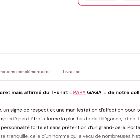
Précisions (optionnel)
ENV
💚 Retour sous 24-48h
🇫
rmations complémentaires
Livraison
cret mais affirmé du T-shirt «
PAPY
GAGA » de notre colle
ge, un signe de respect et une manifestation d’affection pour 
mplicité peut être la forme la plus haute de l’élégance, et ce T
a personnalité forte et sans prétention d’un grand-père. Porta
rté tranquille, celle d’un homme qui a vécu de nombreuses histo