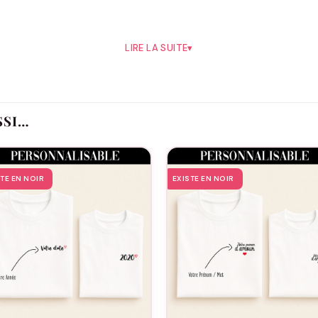
yvalent et résistant que les grands-pères eux-mêmes. Son co
LIRE LA SUITE
▾
 temps. Il incarne le confort quotidien, idéal pour la détent
 ce T-shirt comme cadeau pour la fête des grands-pères,
Noël
o
st reconnaître son rôle essentiel et sa présence réconfortante
SSI…
Moi reconnaît que chaque grand-père est unique, et ce T-shirt
e assure une silhouette élégante et la couleur noire confère 
’un habit, c’est un lien, un objet qui raconte une histoire. C’
STE EN NOIR
EXISTE EN NOIR
s cœurs. Lorsque vous offrez ce T-shirt, vous offrez plus qu
les générations.
oi
, vous investissez dans la qualité et dans l’éthique. Nous
que nous savons que les valeurs sont importantes pour vous,
père, avec le T-shirt « PAPY GAGA » d’Assortis Moi. Il sera pl
résente.