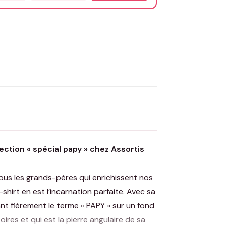
OYER MA DEMANDE ✨
 Flocage en France
✅ Validation avant fabrication
ction « spécial papy » chez Assortis
tous les grands-pères qui enrichissent nos
-shirt en est l’incarnation parfaite. Avec sa
nt fièrement le terme « PAPY » sur un fond
ires et qui est la pierre angulaire de sa