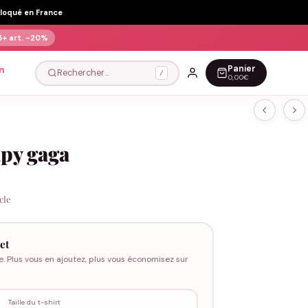
Floqué en France
5+ art.
-20%
Panier
n
Rechercher…
/
0,00€
apy gaga
icle
et
e. Plus vous en ajoutez, plus vous économisez sur
Taille du t-shirt