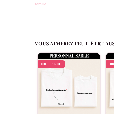
famille
.
Le T-shirt est conçu pour être aussi pol
au toucher et une robustesse à l’épreuve du
les séances de lecture favorites. Choisir
son grand-père avec style et sobriété. C’e
identité chérie et respectée.
VOUS AIMEREZ PEUT-ÊTRE AU
La collection « spécial papy » d’Assortis 
pour s’adapter à chacun. La coupe classiqu
tout type de tenue. Ce T-shirt n’est pas qu
EXISTE EN NOIR
EXI
grands-pères dans nos familles et dans no
moment, une appréciation qui transcende 
Enfin, en choisissant un produit
Assortis M
élevées de production responsable, parce 
choix qui marquera l’esprit de votre grand-
plus encore, il sera fier de l’amour qu’il rep