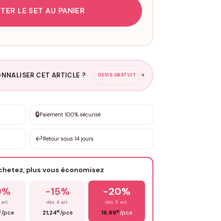
TER LE SET AU PANIER
NNALISER CET ARTICLE ?
DEVIS GRATUIT
▼
esure
🔒
Paiement 100% sécurisé
sation de 3 à 10€ selon la demande
↩️
Retour sous 14 jours
Votre texte / idée
*
achetez, plus vous économisez
Email
*
0%
-15%
-20%
 art.
dès 4 art.
dès 5 art.
€
€
€
/pce
21,24
/pce
19,99
/pce