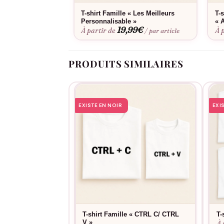
T-shirt Famille « Les Meilleurs
T-
Personnalisable »
« 
19,99
€
À partir de
À 
/ par article
PRODUITS SIMILAIRES
EXISTE EN NOIR
EXI
T-shirt Famille « CTRL C/ CTRL
T-
V »
À 