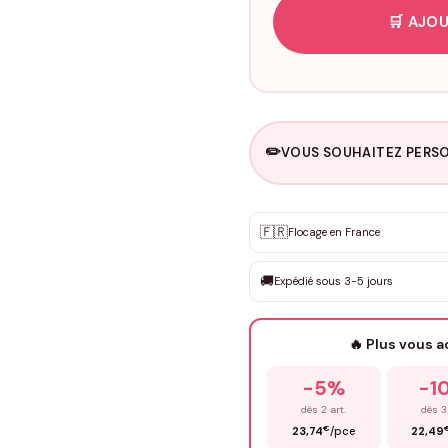
🛒 AJOU
✏️
VOUS SOUHAITEZ PERSO
Personnalisation sur m
🇫🇷
✨
Flocage en France
DEVIS GRATUIT · Personnali
🚚
Expédié sous 3-5 jours
Que souhaitez-vous ?
*
🔥 Plus vous 
Prénom
*
-5%
-1
dès 2 art.
dès 3
€
23,74
/pce
22,49