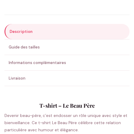
Précisions (optionnel)
Description
ENVOYER MA DEMANDE ✨
Guide des tailles
💚 Retour sous 24-48h
🇫🇷 Flocage en France
✅ Validation avant fabrication
Informations complémentaires
Livraison
T-shirt – Le Beau Père
Devenir beau-père, c’est endosser un rôle unique avec style et
bienveillance. Ce t-shirt Le Beau Père célèbre cette relation
particulière avec humour et élégance.