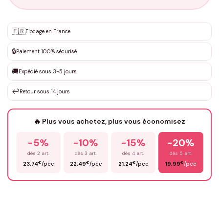
Personnalisation sur mesure
🇫🇷
✨
Flocage en France
DEVIS GRATUIT · Personnalisation de 3 à 10€ selon la demande
🔒
Paiement 100% sécurisé
Que souhaitez-vous ?
*
🚚
Expédié sous 3-5 jours
↩️
Retour sous 14 jours
Votre texte / idée
*
🔥 Plus vous achetez, plus vous économisez
-5%
-10%
-15%
-20%
Prénom
*
dès 2 art.
dès 3 art.
dès 4 art.
dès 5 art.
€
€
€
€
23,74
/pce
22,49
/pce
21,24
/pce
19,99
/pce
Email
*