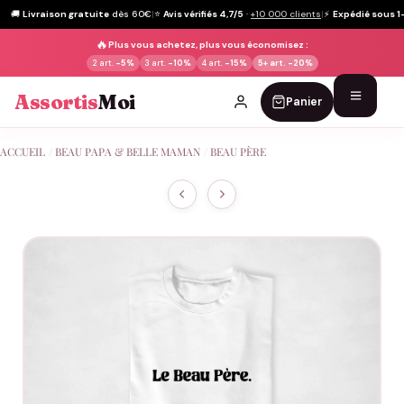
🚚
Livraison gratuite
dès 60€
|
⭐
Avis vérifiés 4,7/5
·
+10 000 clients
|
⚡
Expédié sous 1
🔥
Plus vous achetez, plus vous économisez :
2 art.
-5%
3 art.
-10%
4 art.
-15%
5+ art.
-20%
Assortis
Moi
Panier
Passer
ACCUEIL
/
BEAU PAPA & BELLE MAMAN
/
BEAU PÈRE
au
contenu