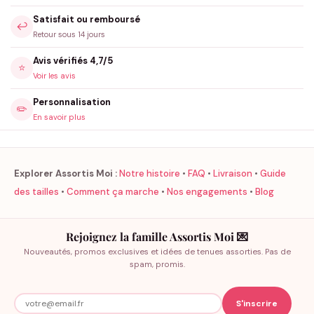
Satisfait ou remboursé
↩️
Retour sous 14 jours
Avis vérifiés 4,7/5
⭐
Voir les avis
Personnalisation
✏️
En savoir plus
Explorer Assortis Moi :
Notre histoire
•
FAQ
•
Livraison
•
Guide
des tailles
•
Comment ça marche
•
Nos engagements
•
Blog
Rejoignez la famille Assortis Moi 💌
Nouveautés, promos exclusives et idées de tenues assorties. Pas de
spam, promis.