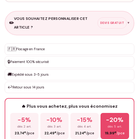
VOUS SOUHAITEZ PERSONNALISER CET
✏️
▼
DEVIS GRATUIT
ARTICLE ?
Personnalisation sur mesure
🇫🇷
✨
Flocage en France
DEVIS GRATUIT · Personnalisation de 3 à 10€ selon la demande
🔒
Paiement 100% sécurisé
Que souhaitez-vous ?
*
🚚
Expédié sous 3-5 jours
↩️
Retour sous 14 jours
Votre texte / idée
*
🔥 Plus vous achetez, plus vous économisez
-5%
-10%
-15%
-20%
Prénom
*
dès 2 art.
dès 3 art.
dès 4 art.
dès 5 art.
€
€
€
€
23,74
/pce
22,49
/pce
21,24
/pce
19,99
/pce