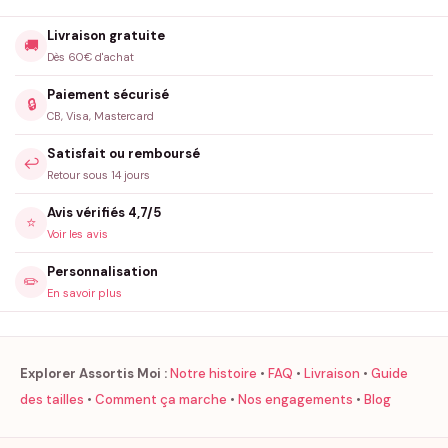
Livraison gratuite
🚚
Dès 60€ d'achat
Paiement sécurisé
🔒
CB, Visa, Mastercard
Satisfait ou remboursé
↩️
Retour sous 14 jours
Avis vérifiés 4,7/5
⭐
Voir les avis
Personnalisation
✏️
En savoir plus
Explorer Assortis Moi :
Notre histoire
•
FAQ
•
Livraison
•
Guide
des tailles
•
Comment ça marche
•
Nos engagements
•
Blog