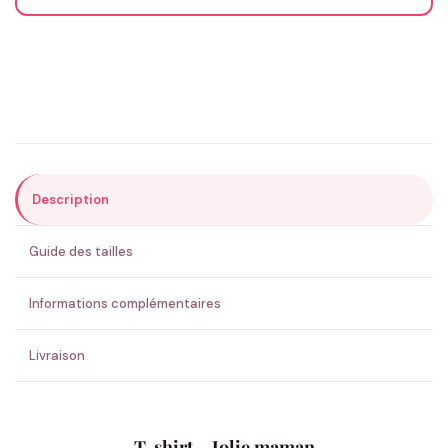
Email
*
Précisions (optionnel)
Description
ENVOYER MA DEMANDE ✨
Guide des tailles
💚 Retour sous 24-48h
🇫🇷 Flocage en France
✅ Validation avant fabrication
Informations complémentaires
Livraison
T-shirt – Jolie maman