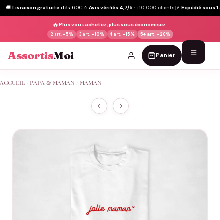
🚚
Livraison gratuite
dès 60€
|
⭐
Avis vérifiés 4,7/5
·
+10 000 clients
|
⚡
Expédié sous 1
🔥
Plus vous achetez, plus vous économisez :
2 art.
-5%
3 art.
-10%
4 art.
-15%
5+ art.
-20%
Assortis
Moi
Panier
Passer
ACCUEIL
/
PAPA & MAMAN
/
MAMAN
au
contenu