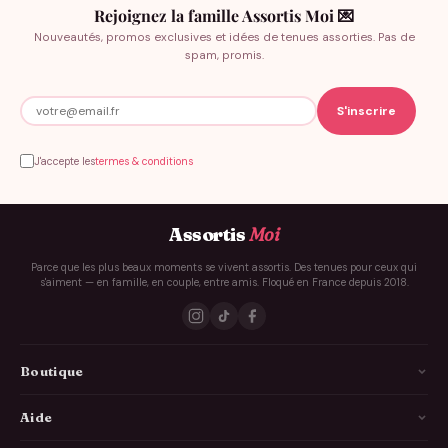
Rejoignez la famille Assortis Moi 💌
Nouveautés, promos exclusives et idées de tenues assorties. Pas de
spam, promis.
J'accepte les
termes & conditions
Assortis
Moi
Parce que les plus beaux moments se vivent assortis. Des tenues pour ceux qui
s'aiment — en famille, en couple, entre amis. Floqué en France depuis 2018.
Boutique
La Famille
Aide
Les Couples