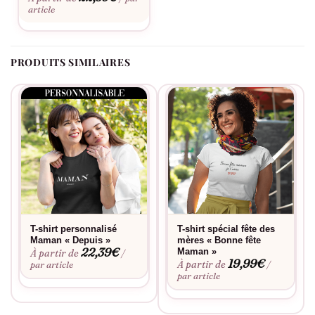
personnalisation
. Ce t-shirt se lave facilement et conserve ses
article
couleurs lavage après lavage.
PRODUITS SIMILAIRES
T-shirt personnalisé
T-shirt spécial fête des
Maman « Depuis »
mères « Bonne fête
22,39
€
Maman »
À partir de
/
19,99
€
À partir de
par article
/
par article