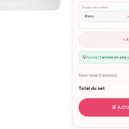
Couleur du t-shirt
+ 
💡
Ajoutez
1 article de plus
p
Sous-total (
1
articles)
Total du set
🛒 AJOU