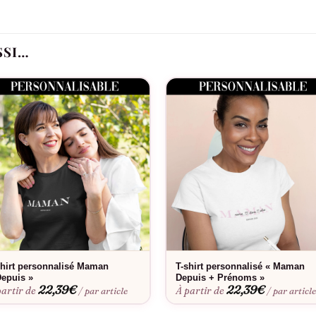
 tendresse et virilité, montrant que derrière chaque grand pa
le T-shirt « Je suis un Papa qui déchire », vous offrez bien p
un clin d’œil amusé qui renforcera les liens entre vous et celui
SSI…
es Pères ou simplement pour montrer votre appréciation, le T-s
. Il incarne une manière originale et tendance de célébrer l’h
ment et sa coolitude. Dans la course effrénée de la vie quoti
ge à leur force, leur sagesse et leur esprit jeune qui illumine 
apa de votre vie à quel point il est unique et combien il c
 soyez témoin de son sourire rayonnant lorsqu’il le recevra. C’e
shirt personnalisé Maman
T-shirt personnalisé « Maman
Depuis »
Depuis + Prénoms »
22,39
€
22,39
€
partir de
À partir de
/ par article
/ par articl