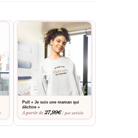
Pull « Je suis une maman qui
T-shirt « Je sui
déchire »
déchire »
27,99
€
19,9
À partir de
À partir de
e
/ par article