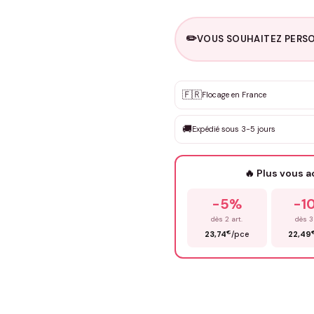
✏️
VOUS SOUHAITEZ PERSO
Personnalisation sur m
🇫🇷
✨
Flocage en France
DEVIS GRATUIT · Personnali
🚚
Expédié sous 3-5 jours
Que souhaitez-vous ?
*
🔥 Plus vous 
Prénom
*
-5%
-1
dès 2 art.
dès 3
€
23,74
/pce
22,49
Précisions (optionnel)