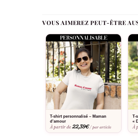
shirt, c’est choisir un cadeau qui combine
tendre et attentionné. Lorsque vous offrez 
moment de complicité, un sourire complice, 
VOUS AIMEREZ PEUT-ÊTRE AU
Que ce soit pour un anniversaire, la fête d
boutique
Assortis Moi
est le choix parfait
qui mérite d’être reconnu pour son dévoue
spécial et apprécié. Ce T-shirt est un homma
Alors n’attendez plus, montrez au super p
le T-shirt « Je suis un Papa qui déchire » et
sans même prononcer un mot.
T-shirt personnalisé – Maman
T-
d’amour
« 
22,39
€
À partir de
À 
/ par article