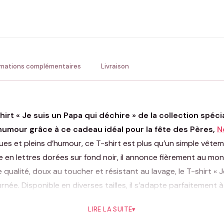
ENV
💚 Retour sous 24-48h
🇫
rmations complémentaires
Livraison
irt « Je suis un Papa qui déchire » de la collection spéci
humour grâce à ce cadeau idéal pour la fête des Pères,
N
 et pleins d’humour, ce T-shirt est plus qu’un simple vêtemen
 en lettres dorées sur fond noir, il annonce fièrement au mond
 qualité, doux au toucher et résistant au lavage, le T-shirt « 
urnée. Disponible en diverses tailles, il s’adapte parfaitemen
LIRE LA SUITE
▾
c’est un symbole de l’amour inconditionnel et de l’engagement