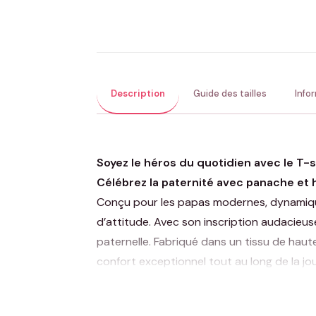
Description
Guide des tailles
Info
Soyez le héros du quotidien avec le T-sh
Célébrez la paternité avec panache et 
Conçu pour les papas modernes, dynamiques
d’attitude. Avec son inscription audacieuse
paternelle. Fabriqué dans un tissu de haute
confort exceptionnel tout au long de la jo
coupe élégante et décontractée.
Ce T-shirt n’est pas seulement un habit, 