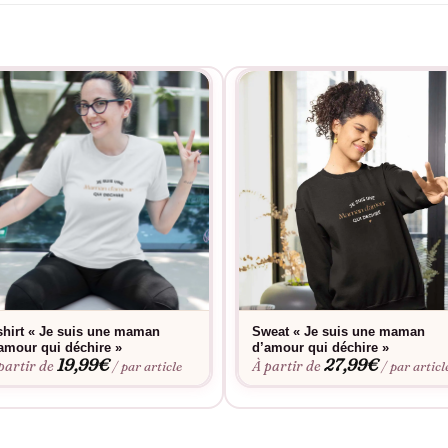
shirt « Je suis une maman
Sweat « Je suis une maman
amour qui déchire »
d’amour qui déchire »
19,99
€
27,99
€
partir de
À partir de
/ par article
/ par articl