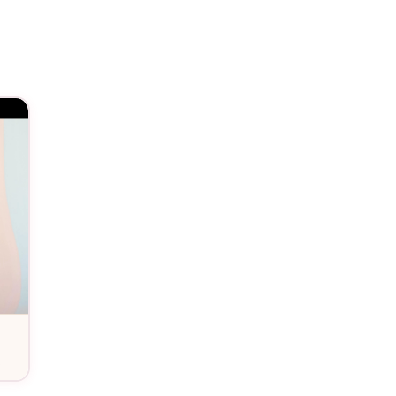
pa se cache un homme qui sait aussi être
lus qu’un simple cadeau. Vous offrez un
 qui le porte.
hirt « Je suis un Papa qui déchire » de la
omme qui a tout donné pour ses enfants, et
dienne, chaque papa mérite de se sentir
la vie de leurs proches.
ompte pour vous. Commandez dès maintenant
st le moyen idéal de lui dire « Je t’aime »
e