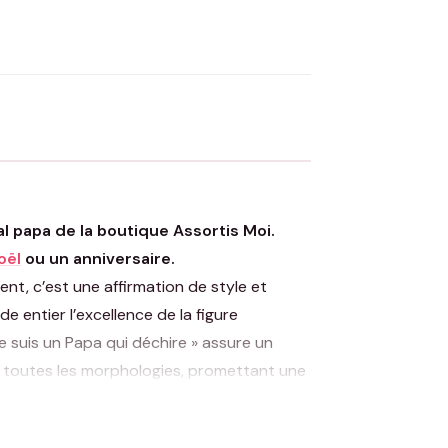
OYER MA DEMANDE ✨
 Flocage en France
✅ Validation avant fabrication
al papa de la boutique Assortis Moi.
oël
ou un anniversaire.
t, c’est une affirmation de style et
e entier l’excellence de la figure
Je suis un Papa qui déchire » assure un
t à toutes les morphologies, promettant une
 qu’un père porte à sa
famille
. Choisir ce T-