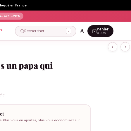
Floqué en France
5+ art.
-20%
Panier
n
Rechercher…
/
0,00€
is un papa qui
icle
et
e. Plus vous en ajoutez, plus vous économisez sur