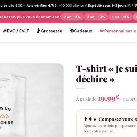
tuite
dès 60€
|
⭐
Avis vérifiés 4,7/5
·
+10 000 clients
|
⚡
Expédié sous 1-3 jours
|
🇫🇷
achetez, plus vous économisez :
2 art.
-5%
3 art.
-10%
4 art.
-15%
🎉
🤰
🎁
✏️
EVG / EVJF
Grossesse
Cadeaux
Personnalisatio
T-shirt « Je su
déchire »
19,99
€
À partir de
/ par art
👨‍👩‍👧 Composez votre s
Ajoutez un article par personn
tout votre panier.