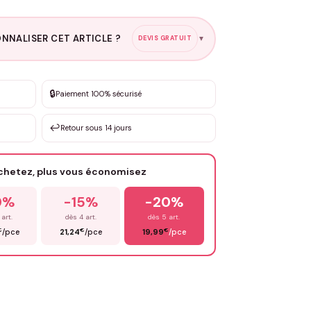
NNALISER CET ARTICLE ?
DEVIS GRATUIT
▼
esure
🔒
Paiement 100% sécurisé
sation de 3 à 10€ selon la demande
↩️
Retour sous 14 jours
Votre texte / idée
*
achetez, plus vous économisez
Email
*
0%
-15%
-20%
 art.
dès 4 art.
dès 5 art.
€
€
€
/pce
21,24
/pce
19,99
/pce