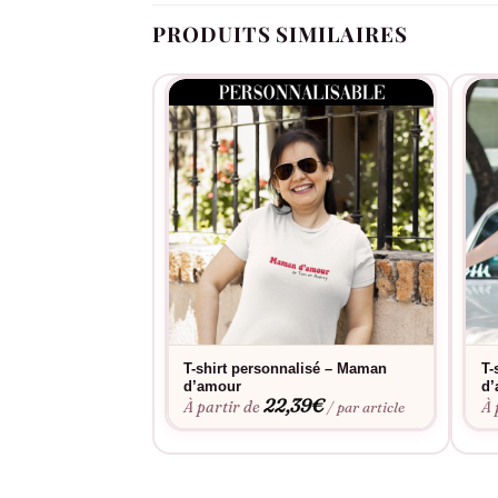
PRODUITS SIMILAIRES
T-shirt personnalisé – Maman
T-
d’amour
d’
22,39
€
À partir de
À 
/ par article