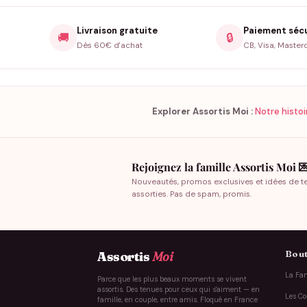
Livraison gratuite
Paiement séc
🚚
🔒
Dès 60€ d'achat
CB, Visa, Master
Explorer Assortis Moi :
Notre histoi
Rejoignez la famille Assortis Moi 
Nouveautés, promos exclusives et idées de t
assorties. Pas de spam, promis.
Bout
Assortis
Moi
La Fam
Parce que les plus beaux moments se vivent
assortis. Des tenues pour ceux qui s'aiment — en
Les Co
famille, en couple, entre amis. Floqué en France