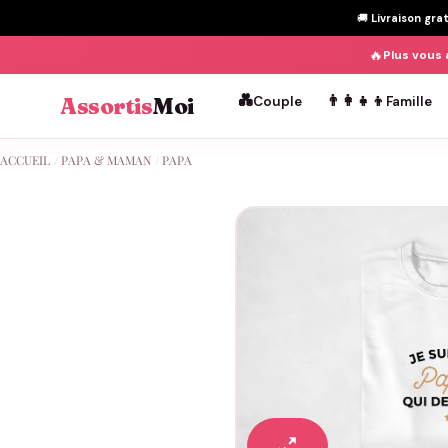
🚚
Livraison gra
🔥
Plus vous 
💑
👨‍👩‍👧‍👦
Assortis
Moi
Couple
Famille
Passer
ACCUEIL
/
PAPA & MAMAN
/
PAPA
au
contenu