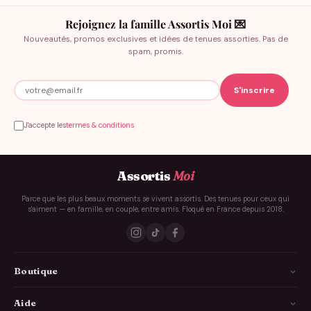
Rejoignez la famille Assortis Moi 💌
Nouveautés, promos exclusives et idées de tenues assorties. Pas de
spam, promis.
J'accepte les
termes & conditions
Assortis
Moi
Parce que les plus beaux moments se vivent assortis. Des tenues pour ceux qui
s'aiment — en famille, en couple, entre amis. Floqué en France depuis 2018.
Boutique
La Famille
Aide