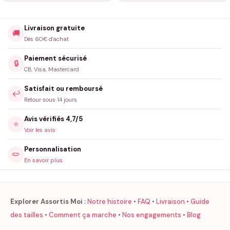
Livraison gratuite
🚚
Dès 60€ d'achat
Paiement sécurisé
🔒
CB, Visa, Mastercard
Satisfait ou remboursé
↩️
Retour sous 14 jours
Avis vérifiés 4,7/5
⭐
Voir les avis
Personnalisation
✏️
En savoir plus
Explorer Assortis Moi :
Notre histoire
•
FAQ
•
Livraison
•
Guide
des tailles
•
Comment ça marche
•
Nos engagements
•
Blog