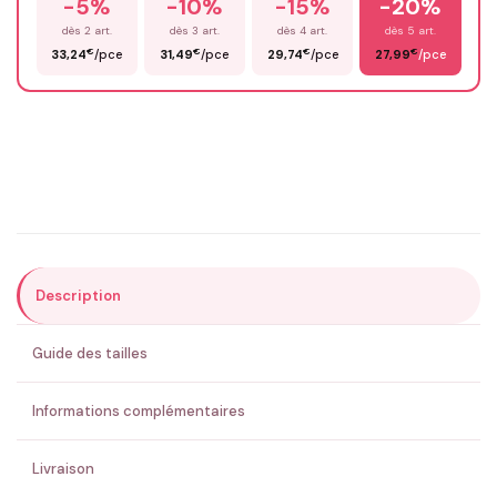
-5%
-10%
-15%
-20%
Prénom
*
dès 2 art.
dès 3 art.
dès 4 art.
dès 5 art.
€
€
€
€
33,24
/pce
31,49
/pce
29,74
/pce
27,99
/pce
Email
*
Précisions (optionnel)
Description
ENVOYER MA DEMANDE ✨
Guide des tailles
💚 Retour sous 24-48h
🇫🇷 Flocage en France
✅ Validation avant fabrication
Informations complémentaires
Livraison