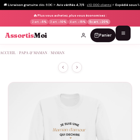
🚚
Livraison gratuite
dès 60€
|
⭐
Avis vérifiés 4,7/5
·
+10 000 clients
|
⚡
Expédié sous 1
🔥
Plus vous achetez, plus vous économisez :
2 art.
-5%
3 art.
-10%
4 art.
-15%
5+ art.
-20%
Assortis
Moi
Panier
Passer
ACCUEIL
/
PAPA & MAMAN
/
MAMAN
au
contenu