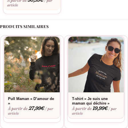
30,39
€
À partir de
/ par
article
PRODUITS SIMILAIRES
Pull Maman « D’amour de
T-shirt « Je suis une
»
maman qui déchire »
27,99
€
19,99
€
À partir de
À partir de
/ par
/ par
article
article