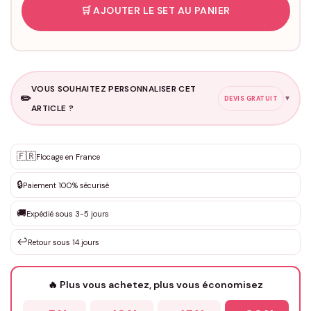
🛒 AJOUTER LE SET AU PANIER
VOUS SOUHAITEZ PERSONNALISER CET
✏️
▼
DEVIS GRATUIT
ARTICLE ?
Personnalisation sur mesure
🇫🇷
✨
Flocage en France
DEVIS GRATUIT · Personnalisation de 3 à 10€ selon la demande
🔒
Paiement 100% sécurisé
Que souhaitez-vous ?
*
🚚
Expédié sous 3-5 jours
↩️
Retour sous 14 jours
Votre texte / idée
*
🔥 Plus vous achetez, plus vous économisez