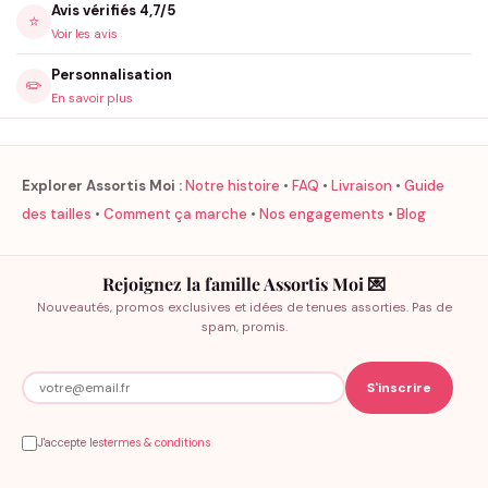
Avis vérifiés 4,7/5
⭐
Voir les avis
Personnalisation
✏️
En savoir plus
Explorer Assortis Moi :
Notre histoire
•
FAQ
•
Livraison
•
Guide
des tailles
•
Comment ça marche
•
Nos engagements
•
Blog
Rejoignez la famille Assortis Moi 💌
Nouveautés, promos exclusives et idées de tenues assorties. Pas de
spam, promis.
J'accepte les
termes & conditions