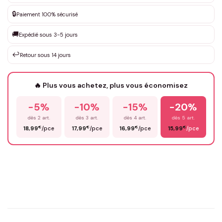
DEVIS GRATUIT · Personnalisation de 3 à 10€ selon la demande
🔒
Paiement 100% sécurisé
Que souhaitez-vous ?
*
🚚
Expédié sous 3-5 jours
↩️
Retour sous 14 jours
Votre texte / idée
*
🔥 Plus vous achetez, plus vous économisez
-5%
-10%
-15%
-20%
Prénom
*
dès 2 art.
dès 3 art.
dès 4 art.
dès 5 art.
€
€
€
€
18,99
/pce
17,99
/pce
16,99
/pce
15,99
/pce
Email
*
Précisions (optionnel)