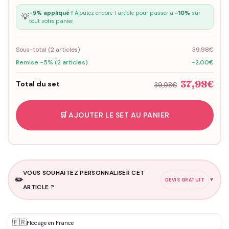
-5% appliqué !
Ajoutez encore 1 article pour passer à
-10%
sur
💡
tout votre panier.
Sous-total (
2
articles)
39,98€
Remise -5% (2 articles)
-2,00€
37,98€
Total du set
39,98€
🛒 AJOUTER LE SET AU PANIER
VOUS SOUHAITEZ PERSONNALISER CET
✏️
▼
DEVIS GRATUIT
ARTICLE ?
Personnalisation sur mesure
🇫🇷
✨
Flocage en France