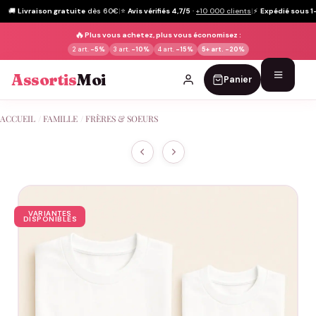
🚚
Livraison gratuite
dès 60€
|
⭐
Avis vérifiés 4,7/5
·
+10 000 clients
|
⚡
Expédié sous 1
🔥
Plus vous achetez, plus vous économisez :
2 art.
-5%
3 art.
-10%
4 art.
-15%
5+ art.
-20%
Assortis
Moi
Panier
Passer
ACCUEIL
/
FAMILLE
/
FRÈRES & SOEURS
au
contenu
VARIANTES
DISPONIBLES