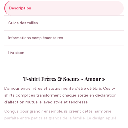
Description
ENVOYER MA DEMANDE ✨
Guide des tailles
💚 Retour sous 24-48h
🇫🇷 Flocage en France
✅ Validation avant fabrication
Informations complémentaires
Livraison
T-shirt Frères & Soeurs « Amour »
L’amour entre frères et sœurs mérite d’être célébré. Ces t-
shirts complices transforment chaque sortie en déclaration
d’affection mutuelle, avec style et tendresse.
Conçus pour grandir ensemble, ils créent cette harmonie
parfaite entre petits et grands de la famille. Le design épuré
met en valeur le message d’amour fraternel, tandis que la