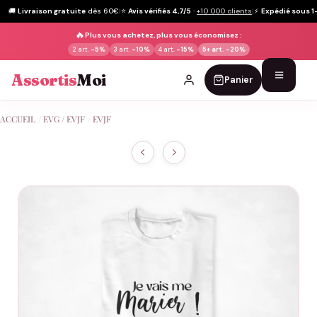
🚚
Livraison gratuite
dès 60€
|
⭐
Avis vérifiés 4,7/5
·
+10 000 clients
|
⚡
Expédié sous 1
🔥
Plus vous achetez, plus vous économisez :
2 art.
-5%
3 art.
-10%
4 art.
-15%
5+ art.
-20%
Assortis
Moi
Panier
Passer
ACCUEIL
/
EVG / EVJF
/
EVJF
au
contenu