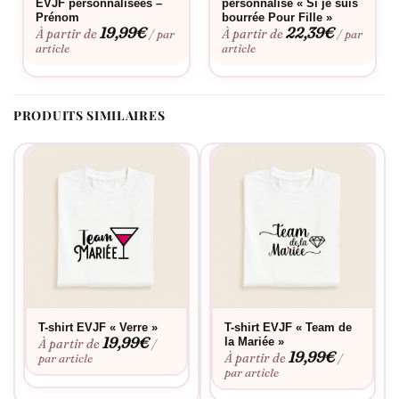
EVJF personnalisées –
personnalisé « Si je suis
Prénom
bourrée Pour Fille »
19,99
€
22,39
€
À partir de
À partir de
/ par
/ par
article
article
PRODUITS SIMILAIRES
T-shirt EVJF « Verre »
T-shirt EVJF « Team de
19,99
€
la Mariée »
À partir de
/
19,99
€
À partir de
par article
/
par article