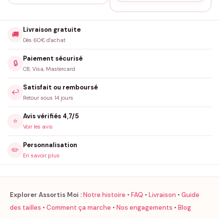
Livraison gratuite
🚚
Dès 60€ d'achat
Paiement sécurisé
🔒
CB, Visa, Mastercard
Satisfait ou remboursé
↩️
Retour sous 14 jours
Avis vérifiés 4,7/5
⭐
Voir les avis
Personnalisation
✏️
En savoir plus
Explorer Assortis Moi :
Notre histoire
•
FAQ
•
Livraison
•
Guide
des tailles
•
Comment ça marche
•
Nos engagements
•
Blog