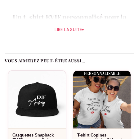
Un t-shirt EVJF personnalisé pour la
team
LIRE LA SUITE
▾
Léger et facile à vivre, ce t-shirt EVJF accompagne la journée
sans contrainte, parfait pour un EVJF ensoleillé ou une sortie
entre copines. Ajoutez le prénom de chacune, la date de l’EVJF
et le rôle de chaque participante : La Mariée, La Team ou Le
VOUS AIMEREZ PEUT-ÊTRE AUSSI…
Témoin.
Comment se distingue ce modèle ?
Le lettrage manuscrit sur deux lignes, rehaussé d’un cœur,
donne un rendu spontané et féminin.
Le flocage est-il fait en France ?
Oui, dans notre atelier en France, à la commande.
Casquettes Snapback
T-shirt Copines
Fabriqué à la commande, floqué en France.