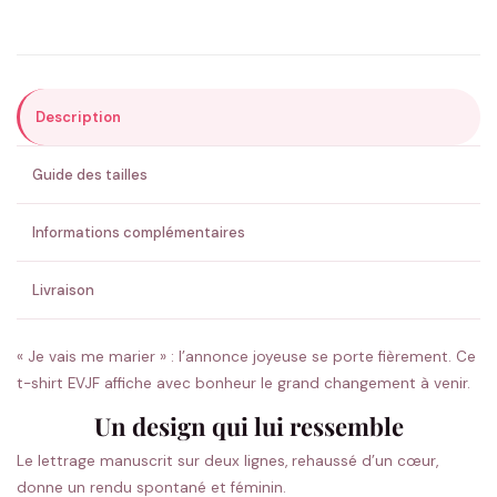
Précisions (optionnel)
Description
ENVOYER MA DEMANDE ✨
Guide des tailles
💚 Retour sous 24-48h
🇫🇷 Flocage en France
✅ Validation avant fabrication
Informations complémentaires
Livraison
« Je vais me marier » : l’annonce joyeuse se porte fièrement. Ce
t-shirt EVJF affiche avec bonheur le grand changement à venir.
Un design qui lui ressemble
Le lettrage manuscrit sur deux lignes, rehaussé d’un cœur,
donne un rendu spontané et féminin.