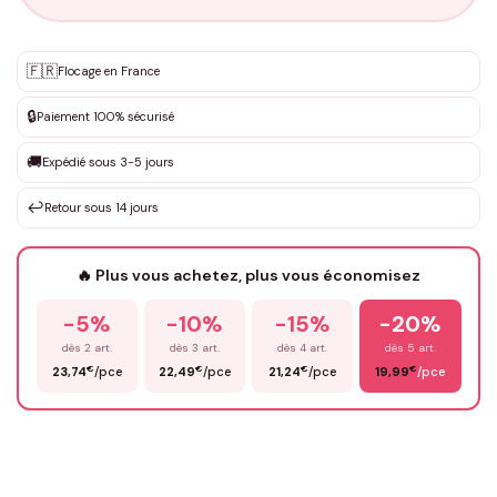
Personnalisation sur mesure
🇫🇷
✨
Flocage en France
DEVIS GRATUIT · Personnalisation de 3 à 10€ selon la demande
🔒
Paiement 100% sécurisé
Que souhaitez-vous ?
*
🚚
Expédié sous 3-5 jours
↩️
Retour sous 14 jours
Votre texte / idée
*
🔥 Plus vous achetez, plus vous économisez
-5%
-10%
-15%
-20%
Prénom
*
dès 2 art.
dès 3 art.
dès 4 art.
dès 5 art.
€
€
€
€
23,74
/pce
22,49
/pce
21,24
/pce
19,99
/pce
Email
*