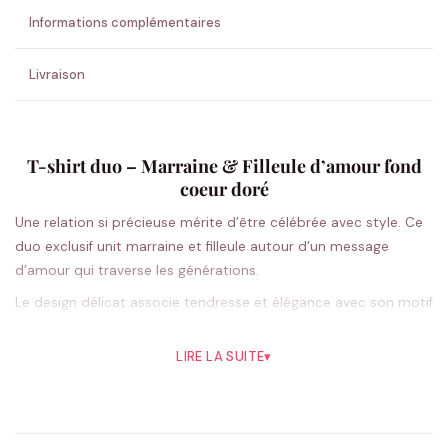
Informations complémentaires
Livraison
T-shirt duo – Marraine & Filleule d’amour fond
coeur doré
Une relation si précieuse mérite d’être célébrée avec style. Ce
duo exclusif unit marraine et filleule autour d’un message
d’amour qui traverse les générations.
Le design délicat associe tendresse et élégance avec son motif
de cœur doré qui évoque la complicité unique entre ces deux
femmes exceptionnelles. Chaque t-shirt raconte une partie de
LIRE LA SUITE
▾
cette belle histoire : d’un côté la bienveillance de la marraine,
de l’autre l’affection de sa filleule. Porter ces créations
assorties, c’est afficher fièrement ce lien privilégié qui unit deux
cœurs au-delà des liens du sang. La coupe classique unisexe