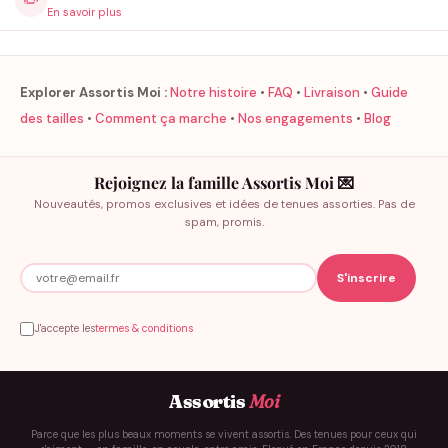
✏️
En savoir plus
Explorer Assortis Moi :
Notre histoire
•
FAQ
•
Livraison
•
Guide
des tailles
•
Comment ça marche
•
Nos engagements
•
Blog
Rejoignez la famille Assortis Moi 💌
Nouveautés, promos exclusives et idées de tenues assorties. Pas de
spam, promis.
J'accepte les
termes & conditions
Assortis
Moi
Parce que les plus beaux moments se vivent assortis. Des tenues pour ceux qui