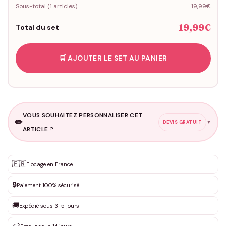
Sous-total (
1
articles)
19,99€
19,99€
Total du set
🛒 AJOUTER LE SET AU PANIER
VOUS SOUHAITEZ PERSONNALISER CET
✏️
▼
DEVIS GRATUIT
ARTICLE ?
Personnalisation sur mesure
🇫🇷
✨
Flocage en France
DEVIS GRATUIT · Personnalisation de 3 à 10€ selon la demande
🔒
Paiement 100% sécurisé
Que souhaitez-vous ?
*
🚚
Expédié sous 3-5 jours