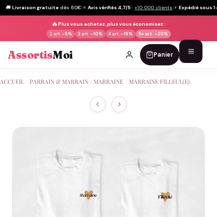
🚚
Livraison gratuite
dès 60€
|
⭐
Avis vérifiés 4,7/5
·
+10 000 clients
|
⚡
Expédié sous 1
🔥
Plus vous achetez, plus vous économisez :
2 art.
-5%
3 art.
-10%
4 art.
-15%
5+ art.
-20%
Assortis
Moi
Panier
Passer
ACCUEIL
/
PARRAIN & MARRAIN
/
MARRAINE
/
MARRAINE FILLEUL(E)
au
contenu