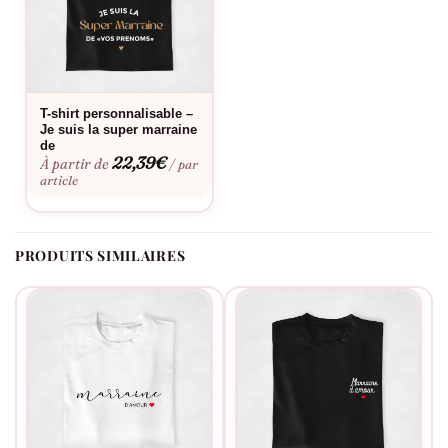
quotidien.
Bon à savoir
Consultez notre
guide des tailles
pour choisir la coupe parfaite.
T-shirt personnalisable –
Je suis la super marraine
Envie d’une touche personnelle ? Découvrez notre
service de
de
personnalisation
. Ces t-shirts se lavent facilement en machine
22,39
€
À partir de
/ par
et conservent leur éclat au fil du temps. La qualité française
article
garantit un rendu impeccable qui durera des années.
PRODUITS SIMILAIRES