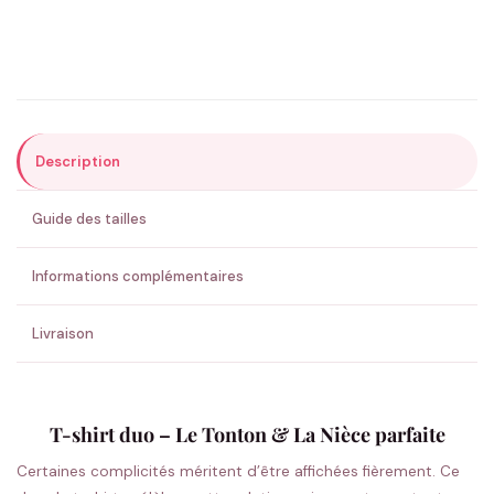
Précisions (optionnel)
Description
ENVOYER MA DEMANDE ✨
Guide des tailles
💚 Retour sous 24-48h
🇫🇷 Flocage en France
✅ Validation avant fabrication
Informations complémentaires
Livraison
T-shirt duo – Le Tonton & La Nièce parfaite
Certaines complicités méritent d’être affichées fièrement. Ce