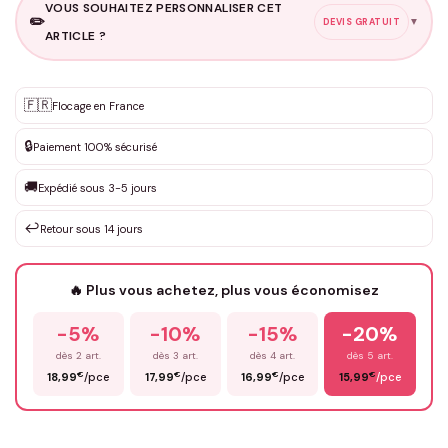
VOUS SOUHAITEZ PERSONNALISER CET
✏️
▼
DEVIS GRATUIT
ARTICLE ?
Personnalisation sur mesure
🇫🇷
✨
Flocage en France
DEVIS GRATUIT · Personnalisation de 3 à 10€ selon la demande
🔒
Paiement 100% sécurisé
Que souhaitez-vous ?
*
🚚
Expédié sous 3-5 jours
↩️
Retour sous 14 jours
Votre texte / idée
*
🔥 Plus vous achetez, plus vous économisez
-5%
-10%
-15%
-20%
Prénom
*
dès 2 art.
dès 3 art.
dès 4 art.
dès 5 art.
€
€
€
€
18,99
/pce
17,99
/pce
16,99
/pce
15,99
/pce
Email
*