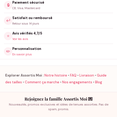
Paiement sécurisé
🔒
CB, Visa, Mastercard
Satisfait ou remboursé
↩️
Retour sous 14 jours
Avis vérifiés 4,7/5
⭐
Voir les avis
Personnalisation
✏️
En savoir plus
Explorer Assortis Moi :
Notre histoire
•
FAQ
•
Livraison
•
Guide
des tailles
•
Comment ça marche
•
Nos engagements
•
Blog
Rejoignez la famille Assortis Moi 💌
Nouveautés, promos exclusives et idées de tenues assorties. Pas de
spam, promis.