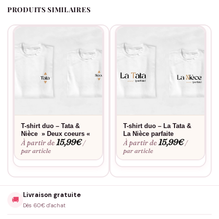
parfaite conservent leur éclat même après de nombreux
PRODUITS SIMILAIRES
lavages, pour que votre complicité reste toujours visible.
T-shirt duo – Tata &
T-shirt duo – La Tata &
Nièce » Deux coeurs «
La Nièce parfaite
15,99
€
15,99
€
À partir de
À partir de
/
/
par article
par article
Livraison gratuite
🚚
Dès 60€ d'achat