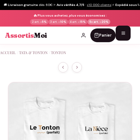
🚚
Livraison gratuite
dès 60€
|
⭐
Avis vérifiés 4,7/5
·
+10 000 clients
|
⚡
Expédié sous 1
🔥
Plus vous achetez, plus vous économisez :
2 art.
-5%
3 art.
-10%
4 art.
-15%
5+ art.
-20%
Assortis
Moi
Panier
Passer
ACCUEIL
/
TATA & TONTON
/
TONTON
au
contenu