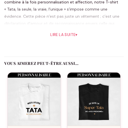
combine à la fois personnalisation et affection, notre T-shirt
« Tata, la seule, la vraie, l’unique » s’impose comme une
évidence. Cette pièce n’est pas juste un vêtement ; c’est une
déclaration d’amour et de reconnaissance envers celle qui
occupe une place si spéciale dans nos vies. Grâce à sa
LIRE LA SUITE
▾
personnalisation poussée, ce T-shirt se métamorphose en un
cadeau unique qui parle directement au cœur.
La collection «
Cadeaux Tata
» de la boutique Assortis Moi
brille par sa capacité à capturer l’essence même de ce lien
VOUS AIMEREZ PEUT-ÊTRE AUSSI…
indéfectible. Avec un design épuré et une attention particulière
aux détails, chaque T-shirt reflète l’unicité de votre Tata. Que
ce soit pour
Noël
, un anniversaire, ou simplement pour
témoigner de votre affection, ce T-shirt deviendra sans doute
un trésor pour sa gardienne.
Imaginé et conçu avec passion, le T-shirt « Tata, la seule, la
vraie, l’unique » est fabriqué à partir de matériaux de haute
qualité pour garantir confort et durabilité. Sa coupe classique
en fait un choix idéal pour toutes les tatas, quelle que soit leur