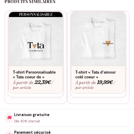
PRODUITS SIMILAIRES
T-shirt Personnalisable
T-shirt « Tata d’amour
« Tata coeur de »
coté coeur »
22,39
€
19,99
€
À partir de
À partir de
/
/
par article
par article
Livraison gratuite
🚚
Dès 60€ d'achat
Paiement sécurisé