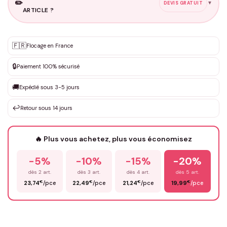
✏️
▼
DEVIS GRATUIT
ARTICLE ?
Personnalisation sur mesure
🇫🇷
✨
Flocage en France
DEVIS GRATUIT · Personnalisation de 3 à 10€ selon la demande
🔒
Paiement 100% sécurisé
Que souhaitez-vous ?
*
🚚
Expédié sous 3-5 jours
↩️
Retour sous 14 jours
Votre texte / idée
*
🔥 Plus vous achetez, plus vous économisez
-5%
-10%
-15%
-20%
Prénom
*
dès 2 art.
dès 3 art.
dès 4 art.
dès 5 art.
€
€
€
€
23,74
/pce
22,49
/pce
21,24
/pce
19,99
/pce
Email
*