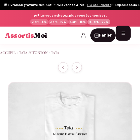
🚚
Livraison gratuite
dès 60€
|
⭐
Avis vérifiés 4,7/5
·
+10 000 clients
|
⚡
Expédié sous 1
🔥
Plus vous achetez, plus vous économisez :
2 art.
-5%
3 art.
-10%
4 art.
-15%
5+ art.
-20%
Assortis
Moi
Panier
Passer
ACCUEIL
/
TATA & TONTON
/
TATA
au
contenu