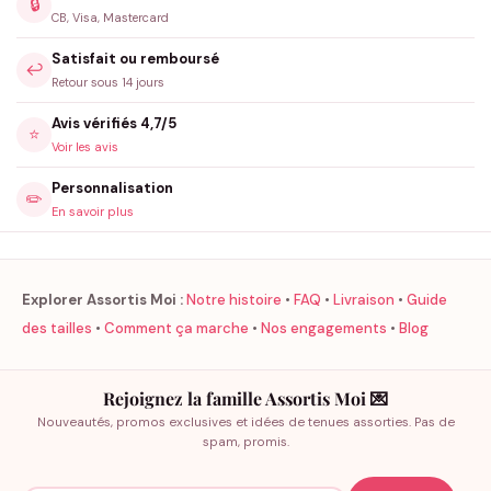
🔒
CB, Visa, Mastercard
Satisfait ou remboursé
↩️
Retour sous 14 jours
Avis vérifiés 4,7/5
⭐
Voir les avis
Personnalisation
✏️
En savoir plus
Explorer Assortis Moi :
Notre histoire
•
FAQ
•
Livraison
•
Guide
des tailles
•
Comment ça marche
•
Nos engagements
•
Blog
Rejoignez la famille Assortis Moi 💌
Nouveautés, promos exclusives et idées de tenues assorties. Pas de
spam, promis.