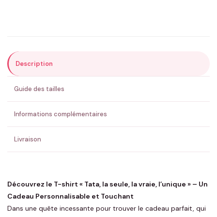
Précisions (optionnel)
Description
ENVOYER MA DEMANDE ✨
Guide des tailles
💚 Retour sous 24-48h
🇫🇷 Flocage en France
✅ Validation avant fabrication
Informations complémentaires
Livraison
Découvrez le T-shirt « Tata, la seule, la vraie, l’unique » – Un
Cadeau Personnalisable et Touchant
Dans une quête incessante pour trouver le cadeau parfait, qui