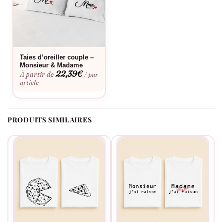
est de mise.
Côté entretien c’est du classique : 100% coton, lavage à 30°C,
repassage sur l’envers pour préserver le flocage. Détails
matière et tailles dans les onglets ci-dessous.
Taies d’oreiller couple –
Monsieur & Madame
22,39
€
À partir de
/ par
Questions fréquentes
article
Le t-shirt couple Burger Frites est-il
PRODUITS SIMILAIRES
personnalisable ?
Non, les motifs burger et frites sont floqués à l’identique sur
chaque t-shirt du duo. Pas de personnalisation possible. Pour
des modèles personnalisables, regardez Latitude Longitude ou
Mains avec prénoms.
Peut-on choisir qui porte le burger et qui porte les
frites ?