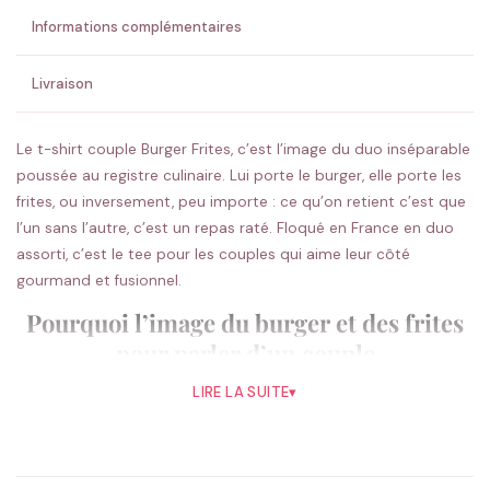
Informations complémentaires
Livraison
Le t-shirt couple Burger Frites, c’est l’image du duo inséparable
poussée au registre culinaire. Lui porte le burger, elle porte les
frites, ou inversement, peu importe : ce qu’on retient c’est que
l’un sans l’autre, c’est un repas raté. Floqué en France en duo
assorti, c’est le tee pour les couples qui aime leur côté
gourmand et fusionnel.
Pourquoi l’image du burger et des frites
pour parler d’un couple
Vous pouvez manger un burger sans frites, vous pouvez
LIRE LA SUITE
▾
manger des frites sans burger, mais demandez à n’importe qui :
ce n’est pas pareil. C’est exactement la métaphore qu’utilise
ce motif pour décrire votre couple. Pris séparément, vous