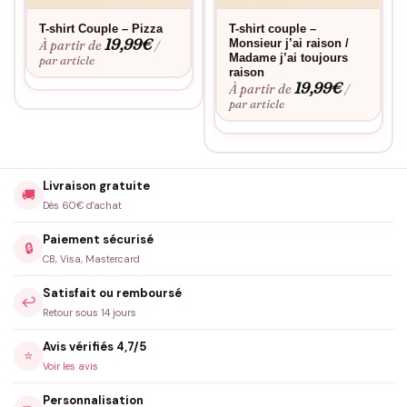
Oui, à préciser en commentaire de commande au moment de
T-shirt Couple – Pizza
T-shirt couple –
l’achat. Sinon les tailles déterminent par défaut (la plus grande
19,99
€
Monsieur j’ai raison /
À partir de
/
prend généralement le burger, mais c’est négociable).
Madame j’ai toujours
par article
raison
19,99
€
À partir de
/
par article
Différence avec le t-shirt couple Pizza ?
Même esprit gourmand mais référence culinaire différente. Le
Pizza joue sur l’image du plat partagé en tranches. Le Burger
Frites joue sur l’idée du duo complémentaire de deux éléments
Livraison gratuite
🚚
distincts. Choisissez selon votre repas fétiche.
Dès 60€ d'achat
Paiement sécurisé
🔒
Le flocage est-il fait en France ?
CB, Visa, Mastercard
Oui, dans notre atelier en France à la commande.
Satisfait ou remboursé
↩️
Retour sous 14 jours
Quel délai de livraison ?
Avis vérifiés 4,7/5
⭐
Expédition sous 48h en France métropolitaine : Point Relais
Voir les avis
4,99€ ou Colissimo domicile 7,99€. Livraison Point Relais
Personnalisation