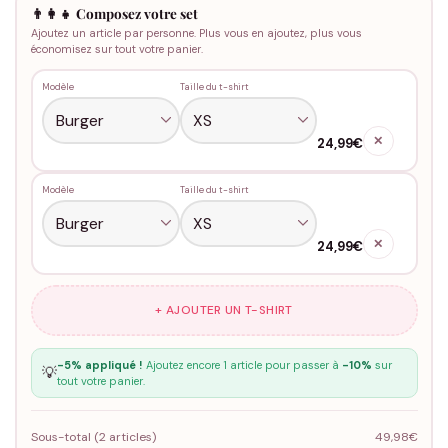
👨‍👩‍👧 Composez votre set
Ajoutez un article par personne. Plus vous en ajoutez, plus vous
économisez sur tout votre panier.
Modèle
Taille du t-shirt
✕
24,99€
Modèle
Taille du t-shirt
✕
24,99€
+ AJOUTER UN T-SHIRT
-5% appliqué !
Ajoutez encore 1 article pour passer à
-10%
sur
💡
tout votre panier.
Sous-total (
2
articles)
49,98€