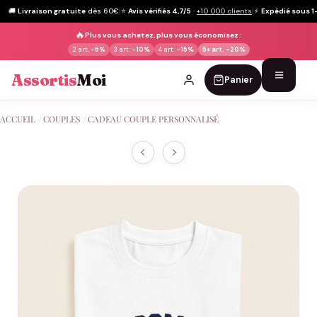
🚚
Livraison gratuite
dès 60€
|
⭐
Avis vérifiés 4,7/5
·
+10 000 clients
|
⚡
Expédié sous 1
🔥
Plus vous achetez, plus vous économisez :
2 art.
-5%
3 art.
-10%
4 art.
-15%
5+ art.
-20%
Assortis
Moi
Panier
Passer
ACCUEIL
/
COUPLES
/
CADEAU COUPLE PERSONNALISÉ
au
contenu