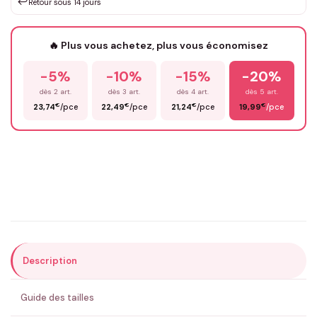
↩️
Retour sous 14 jours
Votre texte / idée
*
🔥 Plus vous achetez, plus vous économisez
-5%
-10%
-15%
-20%
Prénom
*
dès 2 art.
dès 3 art.
dès 4 art.
dès 5 art.
€
€
€
€
23,74
/pce
22,49
/pce
21,24
/pce
19,99
/pce
Email
*
Précisions (optionnel)
Description
ENVOYER MA DEMANDE ✨
Guide des tailles
💚 Retour sous 24-48h
🇫🇷 Flocage en France
✅ Validation avant fabrication