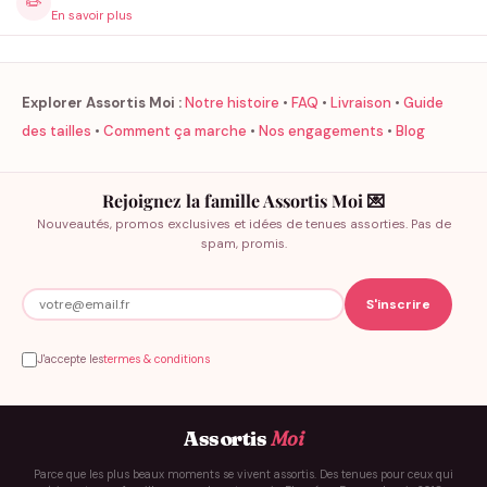
✏️
gratuite dès 60€ d’achat.
En savoir plus
Explorer Assortis Moi :
Notre histoire
•
FAQ
•
Livraison
•
Guide
des tailles
•
Comment ça marche
•
Nos engagements
•
Blog
Rejoignez la famille Assortis Moi 💌
Nouveautés, promos exclusives et idées de tenues assorties. Pas de
spam, promis.
J'accepte les
termes & conditions
Assortis
Moi
Parce que les plus beaux moments se vivent assortis. Des tenues pour ceux qui