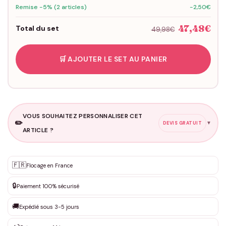
Remise -5% (2 articles)
-2,50€
47,48€
Total du set
49,98€
🛒 AJOUTER LE SET AU PANIER
VOUS SOUHAITEZ PERSONNALISER CET
✏️
▼
DEVIS GRATUIT
ARTICLE ?
Personnalisation sur mesure
🇫🇷
✨
Flocage en France
DEVIS GRATUIT · Personnalisation de 3 à 10€ selon la demande
🔒
Paiement 100% sécurisé
Que souhaitez-vous ?
*
🚚
Expédié sous 3-5 jours