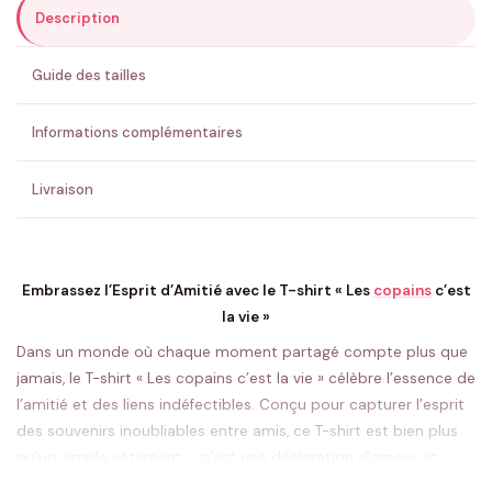
Description
ENVOYER MA DEMANDE ✨
Guide des tailles
💚 Retour sous 24-48h
🇫🇷 Flocage en France
✅ Validation avant fabrication
Informations complémentaires
Livraison
Embrassez l’Esprit d’Amitié avec le T-shirt « Les
copains
c’est
la vie »
Dans un monde où chaque moment partagé compte plus que
jamais, le T-shirt « Les copains c’est la vie » célèbre l’essence de
l’amitié et des liens indéfectibles. Conçu pour capturer l’esprit
des souvenirs inoubliables entre amis, ce T-shirt est bien plus
qu’un simple vêtement – c’est une déclaration d’amour et
d’appartenance à votre cercle d’amis.