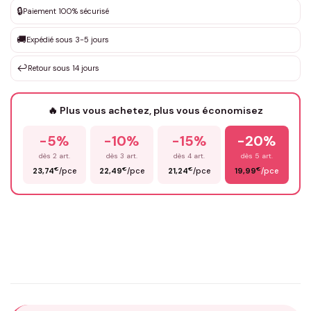
🔒
Paiement 100% sécurisé
Que souhaitez-vous ?
*
🚚
Expédié sous 3-5 jours
↩️
Retour sous 14 jours
Votre texte / idée
*
🔥 Plus vous achetez, plus vous économisez
-5%
-10%
-15%
-20%
Prénom
*
dès 2 art.
dès 3 art.
dès 4 art.
dès 5 art.
€
€
€
€
23,74
/pce
22,49
/pce
21,24
/pce
19,99
/pce
Email
*
Précisions (optionnel)