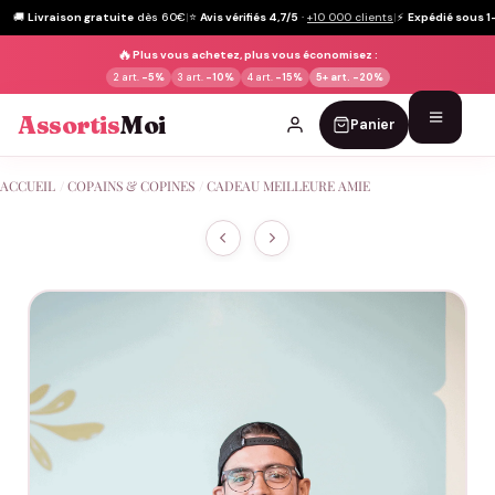
🚚
Livraison gratuite
dès 60€
|
⭐
Avis vérifiés 4,7/5
·
+10 000 clients
|
⚡
Expédié sous 1
🔥
Plus vous achetez, plus vous économisez :
2 art.
-5%
3 art.
-10%
4 art.
-15%
5+ art.
-20%
Assortis
Moi
Panier
Passer
ACCUEIL
/
COPAINS & COPINES
/
CADEAU MEILLEURE AMIE
au
contenu