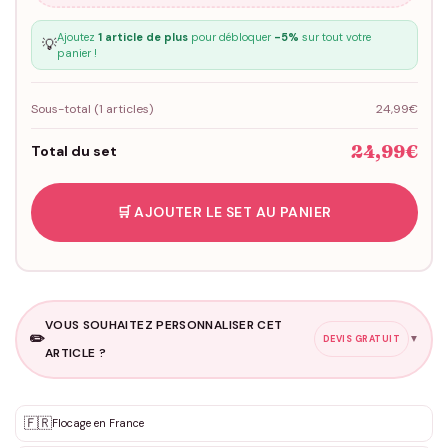
Ajoutez
1 article de plus
pour débloquer
-5%
sur tout votre
💡
panier !
Sous-total (
1
articles)
24,99€
24,99€
Total du set
🛒 AJOUTER LE SET AU PANIER
VOUS SOUHAITEZ PERSONNALISER CET
✏️
▼
DEVIS GRATUIT
ARTICLE ?
Personnalisation sur mesure
🇫🇷
✨
Flocage en France
DEVIS GRATUIT · Personnalisation de 3 à 10€ selon la demande