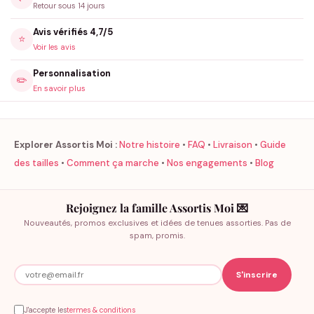
Retour sous 14 jours
Avis vérifiés 4,7/5
⭐
Voir les avis
Personnalisation
✏️
En savoir plus
Explorer Assortis Moi :
Notre histoire
•
FAQ
•
Livraison
•
Guide
des tailles
•
Comment ça marche
•
Nos engagements
•
Blog
Rejoignez la famille Assortis Moi 💌
Nouveautés, promos exclusives et idées de tenues assorties. Pas de
spam, promis.
J'accepte les
termes & conditions