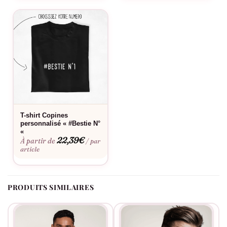
100% premium, garantissant non seulement style, mais aussi
confort et durabilité. Qu’il s’agisse de surprendre votre meilleur
ami avec un cadeau réfléchi ou de montrer votre affection lors
d’une réunion de famille, ce T-shirt parlera d’amitié véritable.
Rassemblez vos amis et montrez au monde entier que les liens
véritables ne se démodent jamais avec le T-shirt « Les copains
c’est la vie ». Donnez de l’éclat à chaque rencontre et laissez ce
vêtement devenir un symbole de votre amitié.
T-shirt Copines
personnalisé « #Bestie N°
«
22,39
€
À partir de
/ par
article
PRODUITS SIMILAIRES