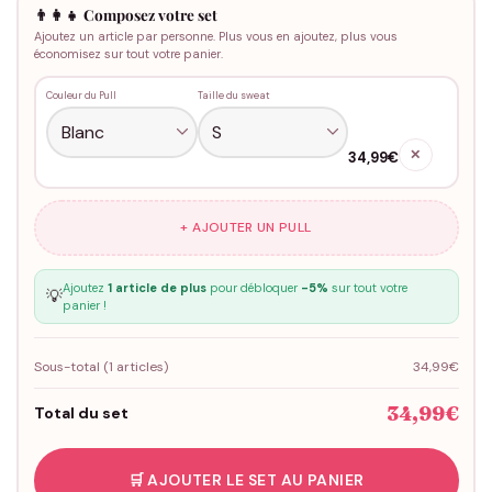
👨‍👩‍👧 Composez votre set
Ajoutez un article par personne. Plus vous en ajoutez, plus vous
économisez sur tout votre panier.
Couleur du Pull
Taille du sweat
✕
34,99€
+ AJOUTER UN PULL
Ajoutez
1 article de plus
pour débloquer
-5%
sur tout votre
💡
panier !
Sous-total (
1
articles)
34,99€
34,99€
Total du set
🛒 AJOUTER LE SET AU PANIER