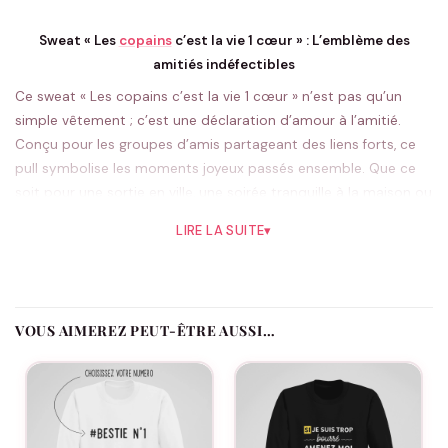
Sweat « Les
copains
c’est la vie 1 cœur » : L’emblème des
amitiés indéfectibles
Ce sweat « Les copains c’est la vie 1 cœur » n’est pas qu’un
simple vêtement ; c’est une déclaration d’amour à l’amitié.
Conçu pour les groupes d’amis partageant des liens forts, ce
pull symbolise les moments joyeux passés ensemble. Que ce
soit pour une sortie en ville, une soirée tranquille à la maison ou
une aventure impromptue, ce sweat est votre compagnon
LIRE LA SUITE
▾
idéal. Son design accrocheur et chaleureux en fait le cadeau
parfait pour marquer un événement spécial ou simplement
pour montrer à vos amis combien ils comptent pour vous.
Le pull « Les copains c’est la vie 1 cœur » incarne les moments
VOUS AIMEREZ PEUT-ÊTRE AUSSI…
festifs comme les anniversaires ou les célébrations de fin
d’année. Imaginez toute votre troupe, chacun arborant ce
magnifique sweat lors d’une soirée ou pendant des vacances
en groupe ; vous ne manquerez pas de vous démarquer, tout
en étant unis par ce lien visuel. C’est aussi le choix idéal pour