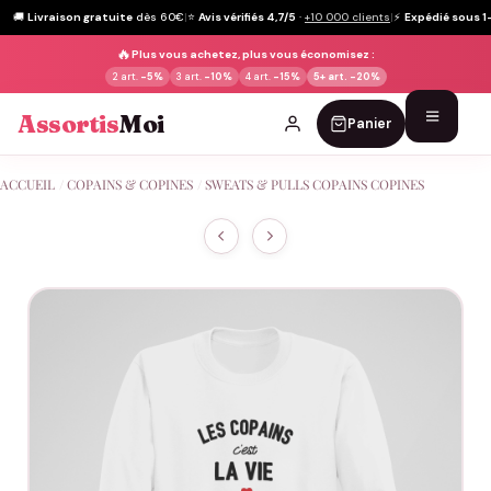
🚚
Livraison gratuite
dès 60€
|
⭐
Avis vérifiés 4,7/5
·
+10 000 clients
|
⚡
Expédié sous 1
🔥
Plus vous achetez, plus vous économisez :
2 art.
-5%
3 art.
-10%
4 art.
-15%
5+ art.
-20%
Assortis
Moi
Panier
Passer
ACCUEIL
/
COPAINS & COPINES
/
SWEATS & PULLS COPAINS COPINES
au
contenu