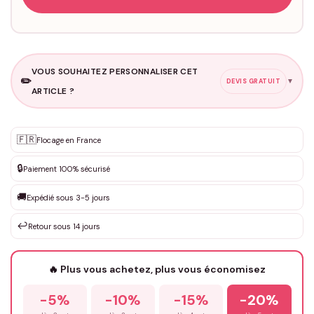
VOUS SOUHAITEZ PERSONNALISER CET
✏️
▼
DEVIS GRATUIT
ARTICLE ?
Personnalisation sur mesure
🇫🇷
✨
Flocage en France
DEVIS GRATUIT · Personnalisation de 3 à 10€ selon la demande
🔒
Paiement 100% sécurisé
Que souhaitez-vous ?
*
🚚
Expédié sous 3-5 jours
↩️
Retour sous 14 jours
Votre texte / idée
*
🔥 Plus vous achetez, plus vous économisez
-5%
-10%
-15%
-20%
Prénom
*