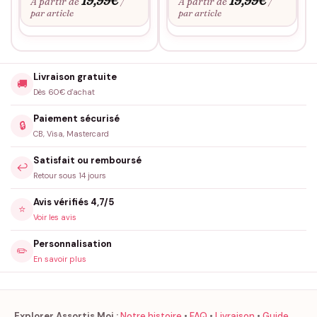
19,99
€
19,99
€
À partir de
À partir de
/
/
par article
par article
Livraison gratuite
🚚
Dès 60€ d'achat
Paiement sécurisé
🔒
CB, Visa, Mastercard
Satisfait ou remboursé
↩️
Retour sous 14 jours
Avis vérifiés 4,7/5
⭐
Voir les avis
Personnalisation
✏️
En savoir plus
Explorer Assortis Moi :
Notre histoire
•
FAQ
•
Livraison
•
Guide