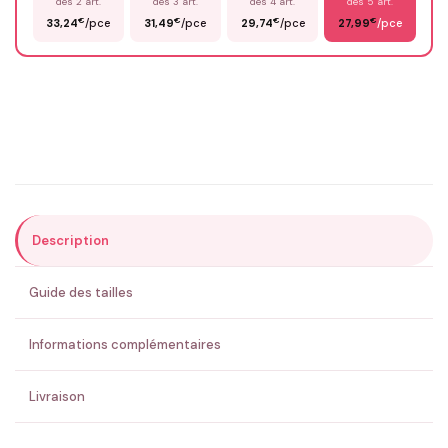
dès 2 art.
dès 3 art.
dès 4 art.
dès 5 art.
€
€
€
€
33,24
/pce
31,49
/pce
29,74
/pce
27,99
/pce
Email
*
Précisions (optionnel)
Description
ENVOYER MA DEMANDE ✨
Guide des tailles
💚 Retour sous 24-48h
🇫🇷 Flocage en France
✅ Validation avant fabrication
Informations complémentaires
Livraison