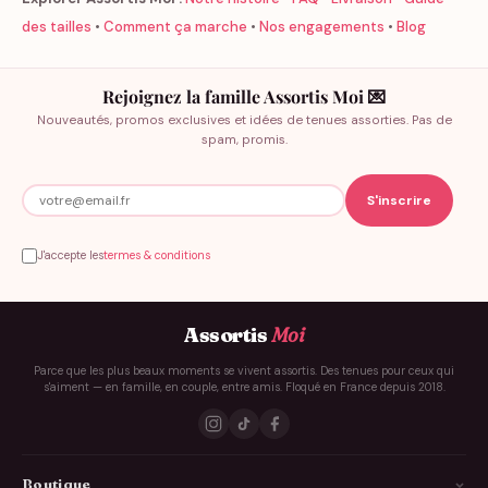
des tailles
•
Comment ça marche
•
Nos engagements
•
Blog
Rejoignez la famille Assortis Moi 💌
Nouveautés, promos exclusives et idées de tenues assorties. Pas de
spam, promis.
J'accepte les
termes & conditions
Assortis
Moi
Parce que les plus beaux moments se vivent assortis. Des tenues pour ceux qui
s'aiment — en famille, en couple, entre amis. Floqué en France depuis 2018.
Boutique