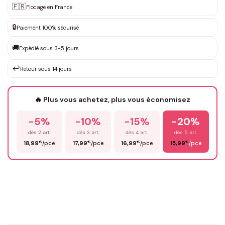
Personnalisation sur mesure
🇫🇷
✨
Flocage en France
DEVIS GRATUIT · Personnalisation de 3 à 10€ selon la demande
🔒
Paiement 100% sécurisé
Que souhaitez-vous ?
*
🚚
Expédié sous 3-5 jours
↩️
Retour sous 14 jours
Votre texte / idée
*
🔥 Plus vous achetez, plus vous économisez
-5%
-10%
-15%
-20%
Prénom
*
dès 2 art.
dès 3 art.
dès 4 art.
dès 5 art.
€
€
€
€
18,99
/pce
17,99
/pce
16,99
/pce
15,99
/pce
Email
*
Précisions (optionnel)