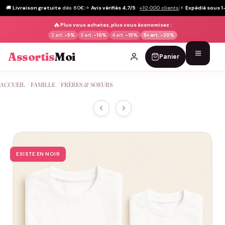
🚚
Livraison gratuite
dès 60€
|
⭐
Avis vérifiés 4,7/5
·
+10 000 clients
|
⚡
Expédié sous 1
🔥
Plus vous achetez, plus vous économisez :
2 art.
-5%
3 art.
-10%
4 art.
-15%
5+ art.
-20%
Assortis
Moi
Panier
Passer
ACCUEIL
/
FAMILLE
/
FRÈRES & SOEURS
au
contenu
EXISTE EN NOIR