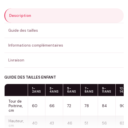
Description
ENVOYER MA DEMANDE ✨
Guide des tailles
💚 Retour sous 24-48h
🇫🇷 Flocage en France
✅ Validation avant fabrication
Informations complémentaires
Livraison
GUIDE DES TAILLES ENFANT
1-
3-
5-
7-
9-
12-
2ANS
4ANS
6ANS
8ANS
11ANS
14A
Tour de
Poitrine,
60
66
72
78
84
90
cm
Hauteur,
40
43
46
51
56
63
cm