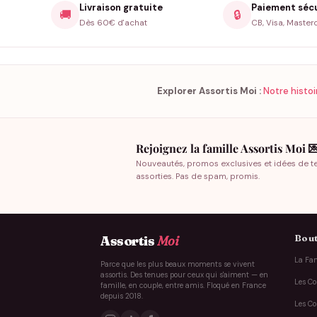
Livraison gratuite
Paiement séc
🚚
🔒
Dès 60€ d'achat
CB, Visa, Master
Explorer Assortis Moi :
Notre histoi
Rejoignez la famille Assortis Moi 
Nouveautés, promos exclusives et idées de t
assorties. Pas de spam, promis.
Bout
Assortis
Moi
La Fam
Parce que les plus beaux moments se vivent
assortis. Des tenues pour ceux qui s'aiment — en
Les Co
famille, en couple, entre amis. Floqué en France
depuis 2018.
Les Co