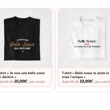
shirt « Je suis une belle soeur
T-shirt « Belle soeur la seule la
i déchire »
vraie l’unique »
19,99
€
19,99
€
partir de
À partir de
/ par article
/ par articl