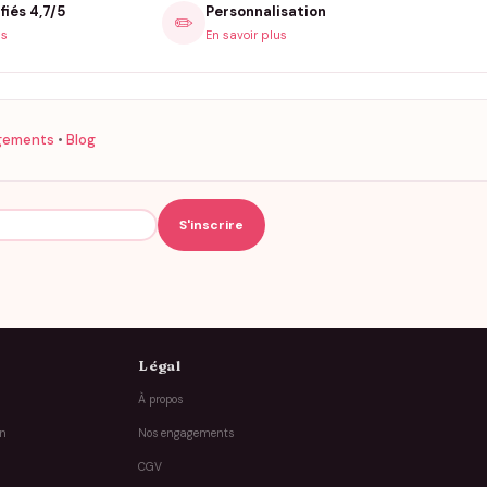
fiés 4,7/5
Personnalisation
✏️
is
En savoir plus
gements
•
Blog
Légal
À propos
on
Nos engagements
CGV