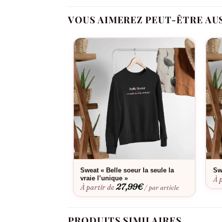
Chaque T-shirt est fabriqué avec une atten
dire « Je t’apprécie » d’une manière à la fo
VOUS AIMEREZ PEUT-ÊTRE AU
N’hésitez plus à faire vivre la magie des pe
et voyez son sourire s’illuminer. Choisir ce
que les liens familiaux sont précieux.
Sweat « Belle soeur la seule la
Sw
vraie l’unique »
À 
27,99
€
À partir de
/ par article
PRODUITS SIMILAIRES