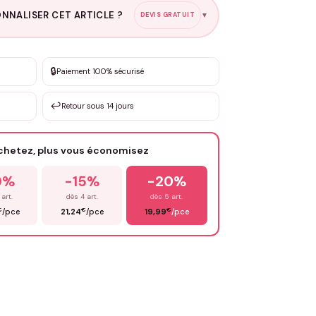
NNALISER CET ARTICLE ?
DEVIS GRATUIT
▼
esure
🔒
Paiement 100% sécurisé
sation de 3 à 10€ selon la demande
↩️
Retour sous 14 jours
Votre texte / idée
*
achetez, plus vous économisez
Email
*
0%
-15%
-20%
 art.
dès 4 art.
dès 5 art.
€
€
€
/pce
21,24
/pce
19,99
/pce
OYER MA DEMANDE ✨