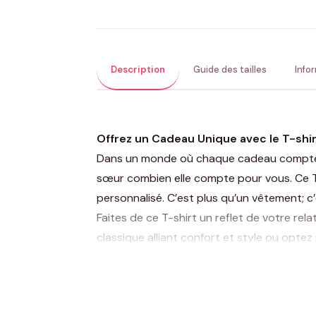
Description
Guide des tailles
Info
Offrez un Cadeau Unique avec le T-shir
Dans un monde où chaque cadeau compte, l
sœur combien elle compte pour vous. Ce T-
personnalisé. C’est plus qu’un vêtement; 
Faites de ce T-shirt un reflet de votre re
classique alliant confort et style ou opte
collection « Cadeaux pour belle soeur » pe
belle-sœur.
Cadeau idéal pour
Noël
, un anniversaire o