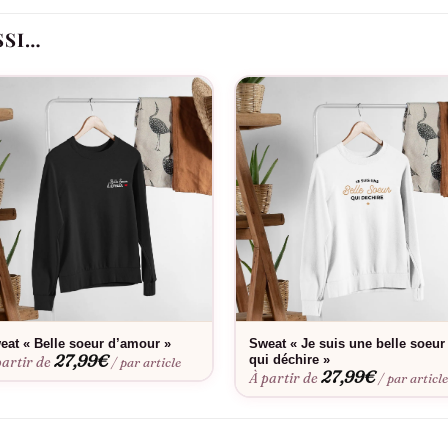
tion particulière, soulignant à quel point vous tenez à cette 
is élégante et personnelle.
SSI…
tites attentions. Offrez un T-shirt « Belle Soeur Coeur » de la
 T-shirt n’est pas juste acheter un vêtement; c’est offrir un s
eat « Belle soeur d’amour »
Sweat « Je suis une belle soeur
27,99
€
qui déchire »
partir de
/ par article
27,99
€
À partir de
/ par articl