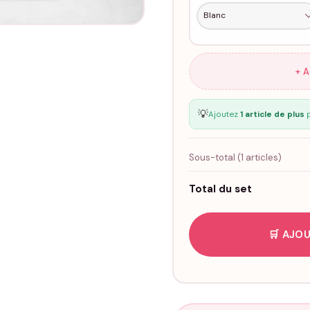
+ 
💡
Ajoutez
1 article de plus
p
Sous-total (
1
articles)
Total du set
🛒 AJOU