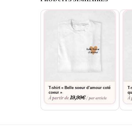
T-shirt « Belle soeur d’amour coté
T-
coeur »
qu
19,99
€
À partir de
À 
/ par article