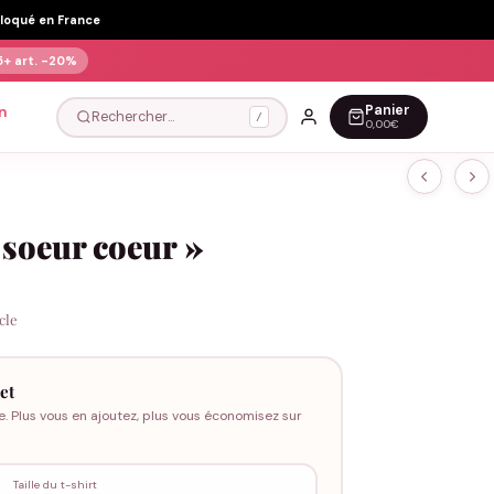
Floqué en France
5+ art.
-20%
Panier
n
Rechercher…
/
0,00€
 soeur coeur »
icle
et
e. Plus vous en ajoutez, plus vous économisez sur
Taille du t-shirt