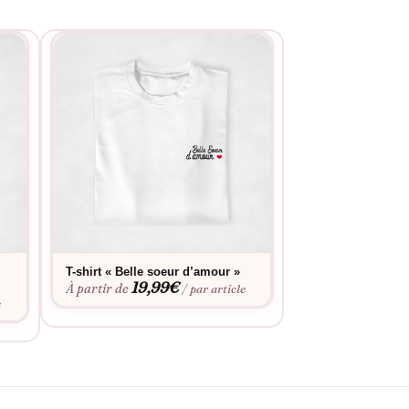
T-shirt « Belle soeur d’amour »
T-shirt « Belle s
19,99
€
19,9
À partir de
À partir de
/ par article
e