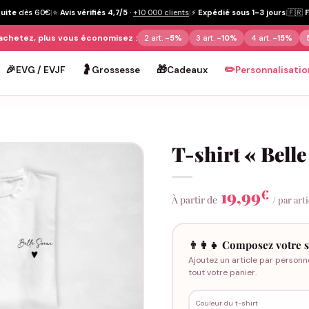
tuite
dès 60€
|
⭐
Avis vérifiés 4,7/5
·
+10 000 clients
|
⚡
Expédié sous 1-3 jours
|
🇫🇷
achetez, plus vous économisez :
2 art.
-5%
3 art.
-10%
4 art.
-15%
🎉
🤰
🎁
✏️
EVG / EVJF
Grossesse
Cadeaux
Personnalisatio
T-shirt « Belle
19,99
€
À partir de
/ par art
👨‍👩‍👧 Composez votre s
Ajoutez un article par personn
tout votre panier.
Couleur du t-shirt