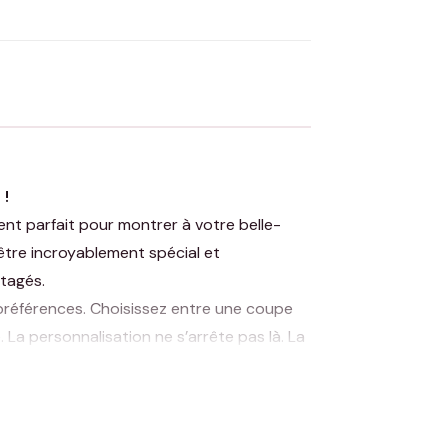
 Flocage en France
✅ Validation avant fabrication
 !
t parfait pour montrer à votre belle-
être incroyablement spécial et
rtagés.
 préférences. Choisissez entre une coupe
La personnalisation ne s’arrête pas là. La
ent à la personnalité et au style de votre
lle Soeur Coeur » est conçu pour plaire.