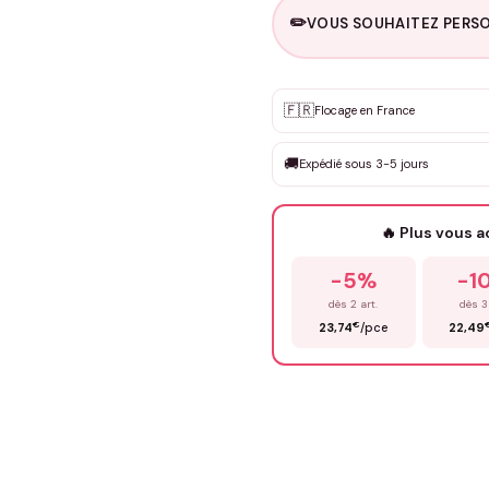
✏️
VOUS SOUHAITEZ PERSO
Personnalisation sur m
🇫🇷
✨
Flocage en France
DEVIS GRATUIT · Personnali
🚚
Expédié sous 3-5 jours
Que souhaitez-vous ?
*
🔥 Plus vous 
Prénom
*
-5%
-1
dès 2 art.
dès 3
€
23,74
/pce
22,49
Précisions (optionnel)
ENV