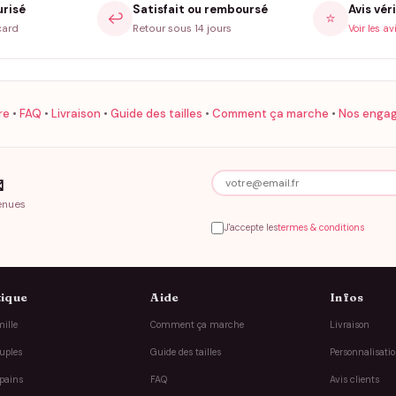
urisé
Satisfait ou remboursé
Avis véri
↩️
⭐
card
Retour sous 14 jours
Voir les av
re
•
FAQ
•
Livraison
•
Guide des tailles
•
Comment ça marche
•
Nos enga

enues
J'accepte les
termes & conditions
ique
Aide
Infos
ille
Comment ça marche
Livraison
uples
Guide des tailles
Personnalisati
pains
FAQ
Avis clients