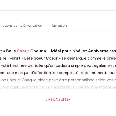
💚 Retour sous 24-48h
🇫
rmations complémentaires
Livraison
t « Belle
Soeur
Coeur » – Idéal pour Noël et Anniversaires
e T-shirt « Belle Soeur Coeur » se démarque comme le présen
shirt est née de l’idée qu’un cadeau simple peut également 
c’est une marque d’affection, de complicité et de moments pa
lation unique. Chaque pièce peut être personnalisée selon vos
z pour quelque chose de plus ajusté pour une touche moderne. 
rmet d’ajuster les détails pour qu’ils correspondent parfaitem
LIRE LA SUITE
▾
u tout simplement pour montrer votre affection, le T-shirt « Be