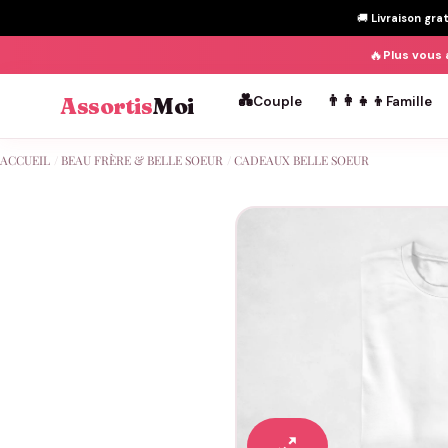
🚚
Livraison gra
🔥
Plus vous 
💑
👨‍👩‍👧‍👦
Assortis
Moi
Couple
Famille
Passer
ACCUEIL
/
BEAU FRÈRE & BELLE SOEUR
/
CADEAUX BELLE SOEUR
au
contenu