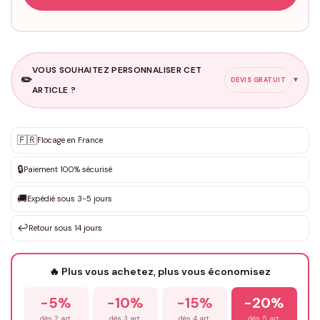
VOUS SOUHAITEZ PERSONNALISER CET
✏️
▼
DEVIS GRATUIT
ARTICLE ?
Personnalisation sur mesure
🇫🇷
✨
Flocage en France
DEVIS GRATUIT · Personnalisation de 3 à 10€ selon la demande
🔒
Paiement 100% sécurisé
Que souhaitez-vous ?
*
🚚
Expédié sous 3-5 jours
↩️
Retour sous 14 jours
Votre texte / idée
*
🔥 Plus vous achetez, plus vous économisez
-5%
-10%
-15%
-20%
Prénom
*
dès 2 art.
dès 3 art.
dès 4 art.
dès 5 art.