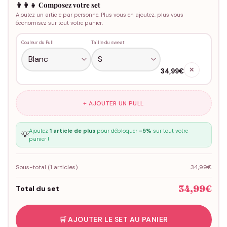
👨‍👩‍👧 Composez votre set
Ajoutez un article par personne. Plus vous en ajoutez, plus vous
économisez sur tout votre panier.
Couleur du Pull
Taille du sweat
✕
34,99€
+ AJOUTER UN PULL
Ajoutez
1 article de plus
pour débloquer
-5%
sur tout votre
💡
panier !
Sous-total (
1
articles)
34,99€
34,99€
Total du set
🛒 AJOUTER LE SET AU PANIER