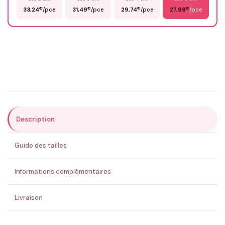
€
€
€
€
33,24
/pce
31,49
/pce
29,74
/pce
27,99
/pce
Email
*
Précisions (optionnel)
Description
ENVOYER MA DEMANDE ✨
Guide des tailles
💚 Retour sous 24-48h
🇫🇷 Flocage en France
✅ Validation avant fabrication
Informations complémentaires
Livraison