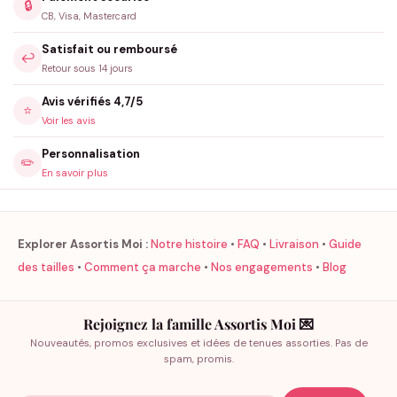
🔒
CB, Visa, Mastercard
Satisfait ou remboursé
↩️
Retour sous 14 jours
Avis vérifiés 4,7/5
⭐
Voir les avis
Personnalisation
✏️
En savoir plus
Explorer Assortis Moi :
Notre histoire
•
FAQ
•
Livraison
•
Guide
des tailles
•
Comment ça marche
•
Nos engagements
•
Blog
Rejoignez la famille Assortis Moi 💌
Nouveautés, promos exclusives et idées de tenues assorties. Pas de
spam, promis.