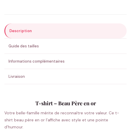
Précisions (optionnel)
Description
ENVOYER MA DEMANDE ✨
Guide des tailles
💚 Retour sous 24-48h
🇫🇷 Flocage en France
✅ Validation avant fabrication
Informations complémentaires
Livraison
T-shirt – Beau Père en or
Votre belle-famille mérite de reconnaître votre valeur. Ce t-
shirt beau père en or l’affiche avec style et une pointe
d’humour.