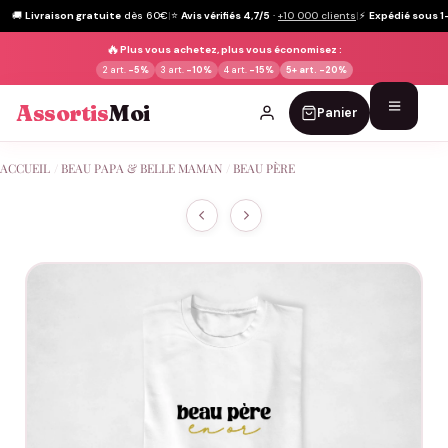
🚚
Livraison gratuite
dès 60€
|
⭐
Avis vérifiés 4,7/5
·
+10 000 clients
|
⚡
Expédié sous 1
🔥
Plus vous achetez, plus vous économisez :
2 art.
-5%
3 art.
-10%
4 art.
-15%
5+ art.
-20%
Assortis
Moi
Panier
Passer
ACCUEIL
/
BEAU PAPA & BELLE MAMAN
/
BEAU PÈRE
au
contenu