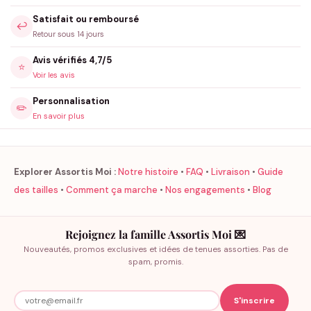
Satisfait ou remboursé
↩️
Retour sous 14 jours
Avis vérifiés 4,7/5
⭐
Voir les avis
Personnalisation
✏️
En savoir plus
Explorer Assortis Moi :
Notre histoire
•
FAQ
•
Livraison
•
Guide
des tailles
•
Comment ça marche
•
Nos engagements
•
Blog
Rejoignez la famille Assortis Moi 💌
Nouveautés, promos exclusives et idées de tenues assorties. Pas de
spam, promis.