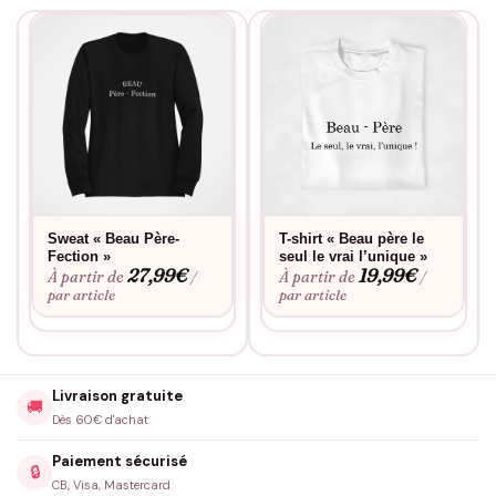
Sweat « Beau Père-
T-shirt « Beau père le
Fection »
seul le vrai l’unique »
27,99
€
19,99
€
À partir de
À partir de
/
/
par article
par article
Livraison gratuite
🚚
Dès 60€ d'achat
Paiement sécurisé
🔒
CB, Visa, Mastercard