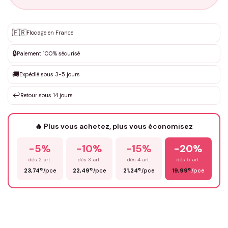
Personnalisation sur mesure
🇫🇷
✨
Flocage en France
DEVIS GRATUIT · Personnalisation de 3 à 10€ selon la demande
🔒
Paiement 100% sécurisé
Que souhaitez-vous ?
*
🚚
Expédié sous 3-5 jours
↩️
Retour sous 14 jours
Votre texte / idée
*
🔥 Plus vous achetez, plus vous économisez
-5%
-10%
-15%
-20%
Prénom
*
dès 2 art.
dès 3 art.
dès 4 art.
dès 5 art.
€
€
€
€
23,74
/pce
22,49
/pce
21,24
/pce
19,99
/pce
Email
*