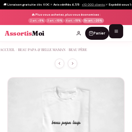
🚚
Livraison gratuite
dès 60€
|
⭐
Avis vérifiés 4,7/5
·
+10 000 clients
|
⚡
Expédié sous 1
🔥
Plus vous achetez, plus vous économisez :
2 art.
-5%
3 art.
-10%
4 art.
-15%
5+ art.
-20%
Assortis
Moi
Panier
Passer
ACCUEIL
/
BEAU PAPA & BELLE MAMAN
/
BEAU PÈRE
au
contenu