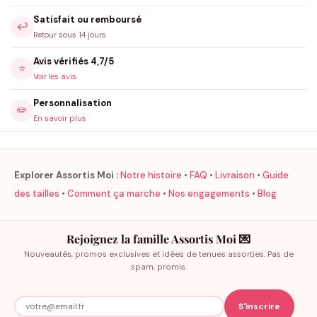
Satisfait ou remboursé
↩️
Retour sous 14 jours
Avis vérifiés 4,7/5
⭐
Voir les avis
Personnalisation
✏️
En savoir plus
Explorer Assortis Moi :
Notre histoire
•
FAQ
•
Livraison
•
Guide
des tailles
•
Comment ça marche
•
Nos engagements
•
Blog
Rejoignez la famille Assortis Moi 💌
Nouveautés, promos exclusives et idées de tenues assorties. Pas de
spam, promis.