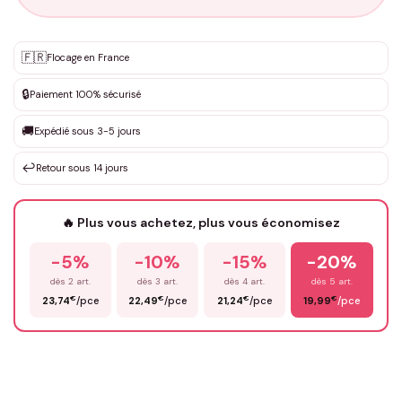
Personnalisation sur mesure
🇫🇷
✨
Flocage en France
DEVIS GRATUIT · Personnalisation de 3 à 10€ selon la demande
🔒
Paiement 100% sécurisé
Que souhaitez-vous ?
*
🚚
Expédié sous 3-5 jours
↩️
Retour sous 14 jours
Votre texte / idée
*
🔥 Plus vous achetez, plus vous économisez
-5%
-10%
-15%
-20%
Prénom
*
dès 2 art.
dès 3 art.
dès 4 art.
dès 5 art.
€
€
€
€
23,74
/pce
22,49
/pce
21,24
/pce
19,99
/pce
Email
*