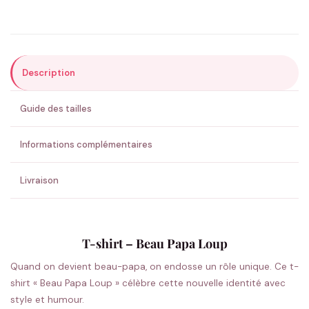
Précisions (optionnel)
Description
ENVOYER MA DEMANDE ✨
Guide des tailles
💚 Retour sous 24-48h
🇫🇷 Flocage en France
✅ Validation avant fabrication
Informations complémentaires
Livraison
T-shirt – Beau Papa Loup
Quand on devient beau-papa, on endosse un rôle unique. Ce t-
shirt « Beau Papa Loup » célèbre cette nouvelle identité avec
style et humour.