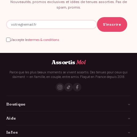
Nouveautés, promos exclusives et idées de tenues assorties. Pas de
spam, promis.
J'accepte les
termes & conditions
Assortis
Moi
Parce que les plus beaux moments se vivent assortis. Des tenues pour ceux qui
s'aiment — en famille, en couple, entre amis. Floqué en France depuis 2018.
Boutique
La Famille
Aide
Les Couples
Comment ça marche
Infos
Les Copains