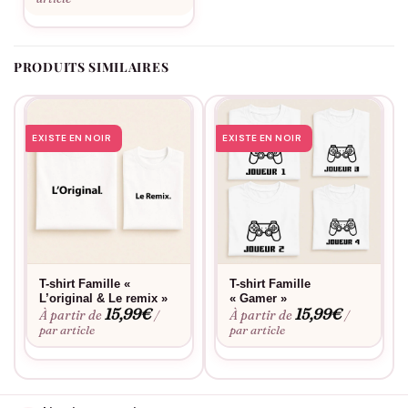
veulent célébrer leur rôle dans la création d’un être merveilleux
: leur enfant. C’est un modèle à la fois ludique, affectif et
profondément complice, qui met à l’honneur les liens du cœur
PRODUITS SIMILAIRES
et du sang. Porter le t-shirt Famille Sel Poivre – 100 % Unique,
c’est affirmer que l’amour, quand il est bien dosé, donne
naissance à quelque chose de précieux, de drôle… et
EXISTE EN NOIR
EXISTE EN NOIR
d’inoubliable.
T-shirt Famille «
T-shirt Famille
L’original & Le remix »
« Gamer »
15,99
€
15,99
€
À partir de
À partir de
/
/
par article
par article