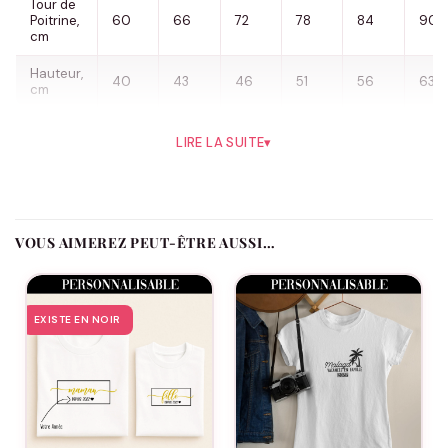
Tour de
Poitrine,
60
66
72
78
84
90
cm
Hauteur,
40
43
46
51
56
63
cm
Un mélange parfait pour une famille 100 % unique :
T-shirt
LIRE LA SUITE
▾
Famille
Sel Poivre
Le t-shirt Famille Sel Poivre – 100 % Unique célèbre avec
humour et tendresse la magie de la transmission familiale. L’un
des parents porte fièrement le t-shirt “Sel”, l’autre “Poivre”,
VOUS AIMEREZ PEUT-ÊTRE AUSSI…
tandis que l’enfant affiche une combinaison adorable et pleine
de sens : “50 % sel, 50 % poivre = 100 % unique”. Ce design
joue avec l’idée que chaque enfant est le fruit d’un savoureux
EXISTE EN NOIR
mélange de deux personnalités différentes, et qu’ensemble, ils
forment une recette parfaite. Un concept aussi drôle que
symbolique, à porter fièrement en famille.
Ce modèle s’adresse aux familles qui aiment s’amuser de leurs
ressemblances, de leurs différences, et surtout, de ce lien