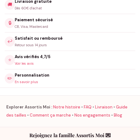
Livraison gratuite
🚚
Dès 60€ d'achat
Paiement sécurisé
🔒
CB, Visa, Mastercard
Satisfait ou remboursé
↩️
Retour sous 14 jours
Avis vérifiés 4,7/5
⭐
Voir les avis
Personnalisation
✏️
En savoir plus
Explorer Assortis Moi :
Notre histoire
•
FAQ
•
Livraison
•
Guide
des tailles
•
Comment ça marche
•
Nos engagements
•
Blog
Rejoignez la famille Assortis Moi 💌