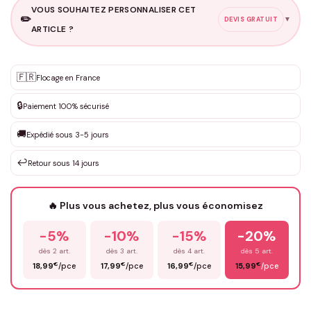
VOUS SOUHAITEZ PERSONNALISER CET
✏️
▼
DEVIS GRATUIT
ARTICLE ?
Personnalisation sur mesure
🇫🇷
✨
Flocage en France
DEVIS GRATUIT · Personnalisation de 3 à 10€ selon la demande
🔒
Paiement 100% sécurisé
Que souhaitez-vous ?
*
🚚
Expédié sous 3-5 jours
↩️
Retour sous 14 jours
Votre texte / idée
*
🔥 Plus vous achetez, plus vous économisez
-5%
-10%
-15%
-20%
Prénom
*
dès 2 art.
dès 3 art.
dès 4 art.
dès 5 art.
€
€
€
€
18,99
/pce
17,99
/pce
16,99
/pce
15,99
/pce
Email
*