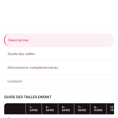
Précisions (optionnel)
Description
ENVOYER MA DEMANDE ✨
Guide des tailles
💚 Retour sous 24-48h
🇫🇷 Flocage en France
✅ Validation avant fabrication
Informations complémentaires
Livraison
GUIDE DES TAILLES ENFANT
1-
3-
5-
7-
9-
12-
2ANS
4ANS
6ANS
8ANS
11ANS
14A