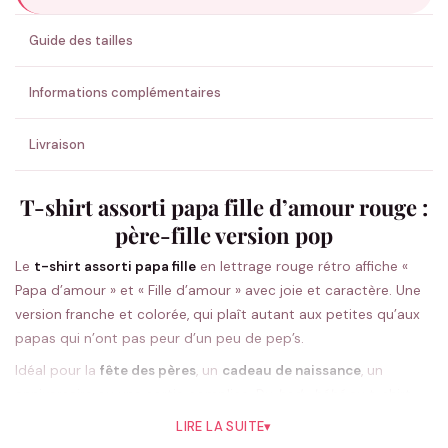
ENVOYER MA DEMANDE ✨
Guide des tailles
💚 Retour sous 24-48h
🇫🇷 Flocage en France
✅ Validation avant fabrication
Informations complémentaires
Livraison
T-shirt assorti papa fille d’amour rouge :
père-fille version pop
Le
t-shirt assorti papa fille
en lettrage rouge rétro affiche «
Papa d’amour » et « Fille d’amour » avec joie et caractère. Une
version franche et colorée, qui plaît autant aux petites qu’aux
papas qui n’ont pas peur d’un peu de pep’s.
Idéal pour la
fête des pères
, un
cadeau de naissance
, un
anniversaire ou une sortie complice. Du
body bébé
au t-shirt
adulte 4XL, chacun trouve sa taille, de la mini à la grande, et le
LIRE LA SUITE
▾
papa du XS au 4XL. Le rouge ressort sur le blanc comme sur le