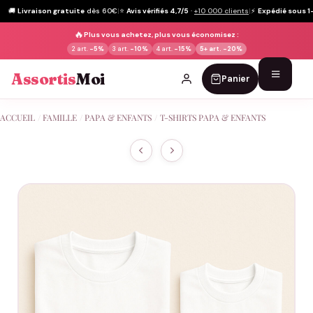
🚚
Livraison gratuite
dès 60€
|
⭐
Avis vérifiés 4,7/5
·
+10 000 clients
|
⚡
Expédié sous 1
🔥
Plus vous achetez, plus vous économisez :
2 art.
-5%
3 art.
-10%
4 art.
-15%
5+ art.
-20%
Assortis
Moi
Panier
Passer
ACCUEIL
/
FAMILLE
/
PAPA & ENFANTS
/
T-SHIRTS PAPA & ENFANTS
au
contenu