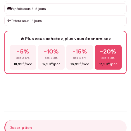
Que souhaitez-vous ?
*
🚚
Expédié sous 3-5 jours
↩️
Retour sous 14 jours
Votre texte / idée
*
🔥 Plus vous achetez, plus vous économisez
-5%
-10%
-15%
-20%
Prénom
*
dès 2 art.
dès 3 art.
dès 4 art.
dès 5 art.
€
€
€
€
18,99
/pce
17,99
/pce
16,99
/pce
15,99
/pce
Email
*
Précisions (optionnel)
Description