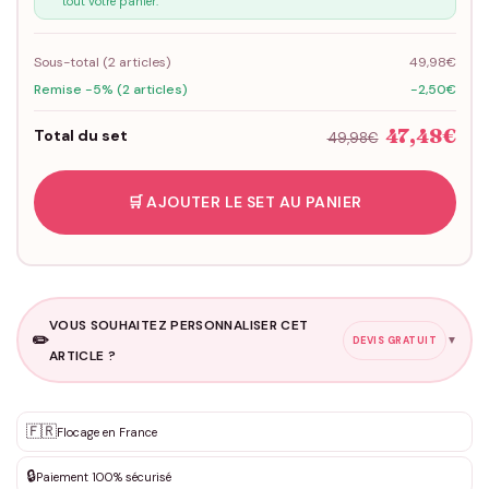
tout votre panier.
Sous-total (
2
articles)
49,98€
Remise -5% (2 articles)
-2,50€
47,48€
Total du set
49,98€
🛒 AJOUTER LE SET AU PANIER
VOUS SOUHAITEZ PERSONNALISER CET
✏️
▼
DEVIS GRATUIT
ARTICLE ?
Personnalisation sur mesure
🇫🇷
✨
Flocage en France
DEVIS GRATUIT · Personnalisation de 3 à 10€ selon la demande
🔒
Paiement 100% sécurisé