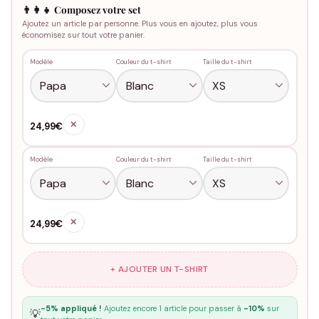
👨‍👩‍👧 Composez votre set
Ajoutez un article par personne. Plus vous en ajoutez, plus vous
économisez sur tout votre panier.
Modèle
Couleur du t-shirt
Taille du t-shirt
✕
24,99€
Modèle
Couleur du t-shirt
Taille du t-shirt
✕
24,99€
+ AJOUTER UN T-SHIRT
-5% appliqué !
Ajoutez encore 1 article pour passer à
-10%
sur
💡