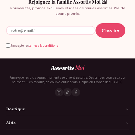
Rejoignez la famille Assortis Moi 💌
Nouveautés, promos exclusives et idées de tenues assorties. Pas de
spam, promis.
J'accepte les
termes & conditions
Assortis
Moi
Parce que les plus beaux moments se vivent assortis. Des tenues pour ceux qui
s'aiment — en famille, en couple, entre amis. Floqué en France depuis 2018.
Boutique
La Famille
Aide
Les Couples
Comment ça marche