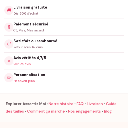
Livraison gratuite
🚚
Dès 60€ d'achat
Paiement sécurisé
🔒
CB, Visa, Mastercard
Satisfait ou remboursé
↩️
Retour sous 14 jours
Avis vérifiés 4,7/5
⭐
Voir les avis
Personnalisation
✏️
En savoir plus
Explorer Assortis Moi :
Notre histoire
•
FAQ
•
Livraison
•
Guide
des tailles
•
Comment ça marche
•
Nos engagements
•
Blog