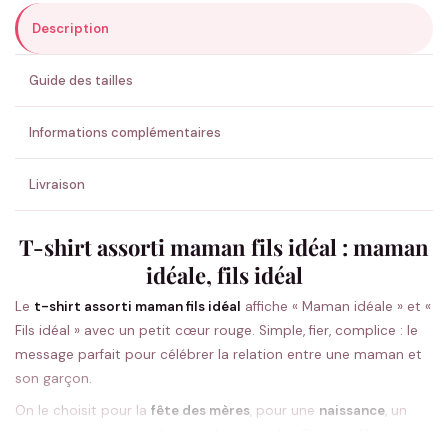
Description
ENVOYER MA DEMANDE ✨
Guide des tailles
💚 Retour sous 24-48h
🇫🇷 Flocage en France
✅ Validation avant fabrication
Informations complémentaires
Livraison
T-shirt assorti maman fils idéal : maman
idéale, fils idéal
Le
t-shirt assorti maman fils idéal
affiche « Maman idéale » et «
Fils idéal » avec un petit cœur rouge. Simple, fier, complice : le
message parfait pour célébrer la relation entre une maman et
son garçon.
On le choisit pour la
fête des mères
, pour une
naissance
, un
anniversaire ou un cadeau qui fait mouche. Que ton fils soit