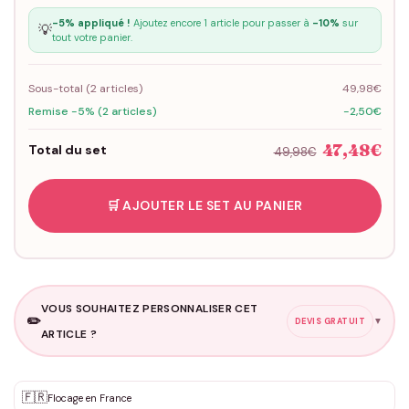
-5% appliqué !
Ajoutez encore 1 article pour passer à
-10%
sur
💡
tout votre panier.
Sous-total (
2
articles)
49,98€
Remise -5% (2 articles)
-2,50€
47,48€
Total du set
49,98€
🛒 AJOUTER LE SET AU PANIER
VOUS SOUHAITEZ PERSONNALISER CET
✏️
▼
DEVIS GRATUIT
ARTICLE ?
Personnalisation sur mesure
🇫🇷
✨
Flocage en France