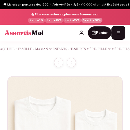
🚚
Livraison gratuite
dès 60€
|
⭐
Avis vérifiés 4,7/5
·
+10 000 clients
|
⚡
Expédié sous 1
🔥
Plus vous achetez, plus vous économisez :
2 art.
-5%
3 art.
-10%
4 art.
-15%
5+ art.
-20%
Assortis
Moi
Panier
Passer
ACCUEIL
/
FAMILLE
/
MAMAN & ENFANTS
/
T-SHIRTS MÈRE-FILLE & MÈRE-FILS
au
contenu