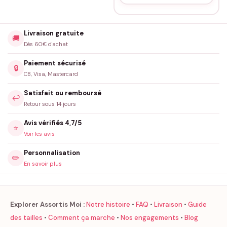
Livraison gratuite
🚚
Dès 60€ d'achat
Paiement sécurisé
🔒
CB, Visa, Mastercard
Satisfait ou remboursé
↩️
Retour sous 14 jours
Avis vérifiés 4,7/5
⭐
Voir les avis
Personnalisation
✏️
En savoir plus
Explorer Assortis Moi :
Notre histoire
•
FAQ
•
Livraison
•
Guide
des tailles
•
Comment ça marche
•
Nos engagements
•
Blog