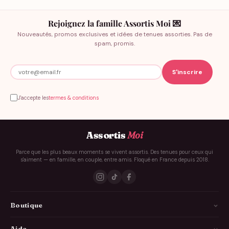
Rejoignez la famille Assortis Moi 💌
Nouveautés, promos exclusives et idées de tenues assorties. Pas de
spam, promis.
J'accepte les
termes & conditions
Assortis
Moi
Parce que les plus beaux moments se vivent assortis. Des tenues pour ceux qui
s'aiment — en famille, en couple, entre amis. Floqué en France depuis 2018.
Boutique
La Famille
Aide