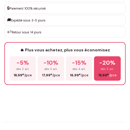
DEVIS GRATUIT · Personnalisation de 3 à 10€ selon la demande
🔒
Paiement 100% sécurisé
Que souhaitez-vous ?
*
🚚
Expédié sous 3-5 jours
↩️
Retour sous 14 jours
Votre texte / idée
*
🔥 Plus vous achetez, plus vous économisez
-5%
-10%
-15%
-20%
Prénom
*
dès 2 art.
dès 3 art.
dès 4 art.
dès 5 art.
€
€
€
€
18,99
/pce
17,99
/pce
16,99
/pce
15,99
/pce
Email
*
Précisions (optionnel)