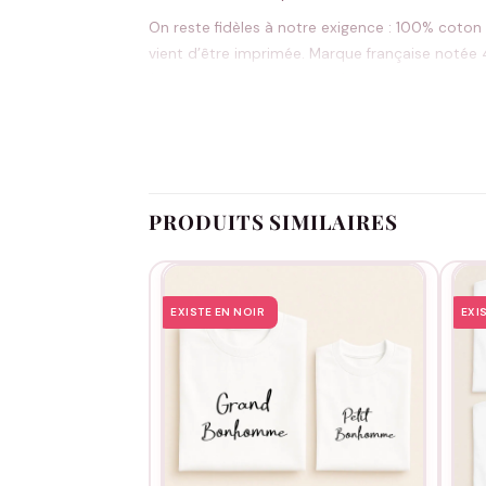
On reste fidèles à notre exigence : 100% coton 
vient d’être imprimée. Marque française notée 4
(sauf articles personnalisés).
Pour que le motif reste impeccable lavage après
flocage suffit. Le duo mère-fils tout doux qu’on
PRODUITS SIMILAIRES
EXISTE EN NOIR
EXI