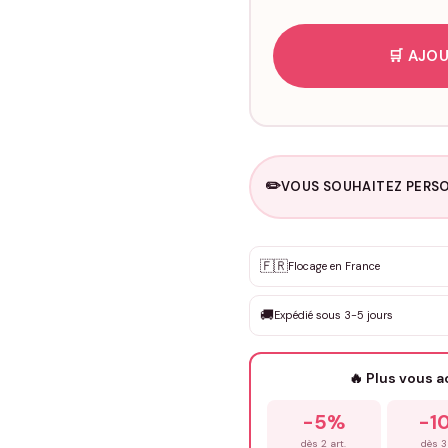
🛒 AJOU
✏️
VOUS SOUHAITEZ PERSO
Personnalisation sur m
🇫🇷
✨
Flocage en France
DEVIS GRATUIT · Personnali
🚚
Expédié sous 3-5 jours
Que souhaitez-vous ?
*
🔥 Plus vous 
Prénom
*
-5%
-1
dès 2 art.
dès 3