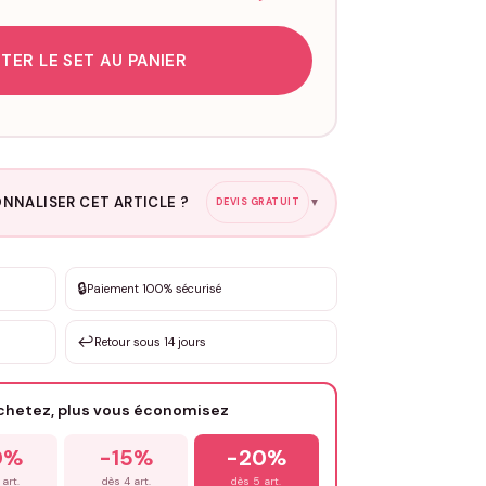
TER LE SET AU PANIER
NNALISER CET ARTICLE ?
DEVIS GRATUIT
▼
esure
🔒
Paiement 100% sécurisé
sation de 3 à 10€ selon la demande
↩️
Retour sous 14 jours
Votre texte / idée
*
achetez, plus vous économisez
Email
*
0%
-15%
-20%
 art.
dès 4 art.
dès 5 art.