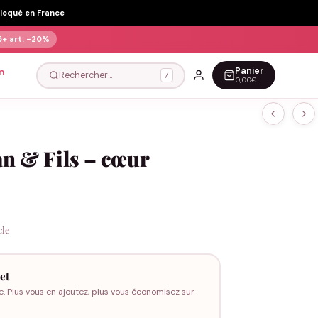
Floqué en France
5+ art.
-20%
Panier
n
Rechercher…
/
0,00€
n & Fils – cœur
cle
et
e. Plus vous en ajoutez, plus vous économisez sur