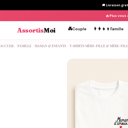
🚚
Livraison gra
🔥
Plus vous 
💑
👨‍👩‍👧‍👦
Assortis
Moi
Couple
Famille
Passer
ACCUEIL
/
FAMILLE
/
MAMAN & ENFANTS
/
T-SHIRTS MÈRE-FILLE & MÈRE-FILS
au
contenu