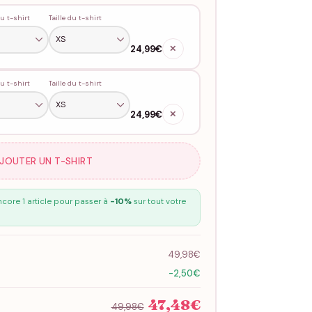
u t-shirt
Taille du t-shirt
24,99€
✕
u t-shirt
Taille du t-shirt
24,99€
✕
AJOUTER UN T-SHIRT
core 1 article pour passer à
-10%
sur tout votre
49,98€
-2,50€
47,48€
49,98€