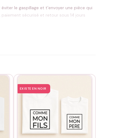
éviter le gaspillage et t’envoyer une pièce qui
, paiement sécurisé et retour sous 14 jours
t, sans sèche-linge ni fer directement sur le
EXISTE EN NOIR
EXISTE EN NOIR