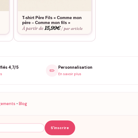
T-shirt Père Fils « Comme mon
T-shirt Mère Fille
père – Comme mon fils »
Comme Maman »
15,99
€
15,9
À partir de
À partir de
e
/ par article
fiés 4,7/5
Personnalisation
✏️
is
En savoir plus
gements
•
Blog