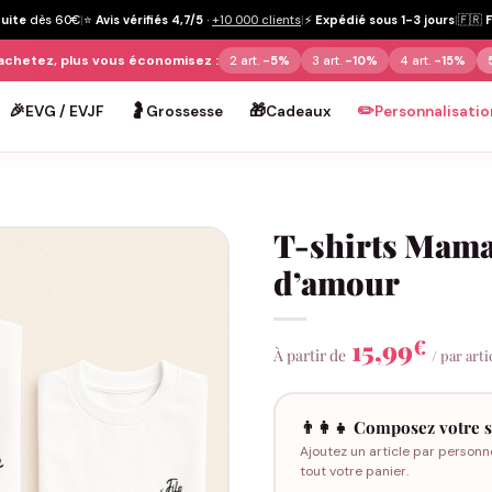
tuite
dès 60€
|
⭐
Avis vérifiés 4,7/5
·
+10 000 clients
|
⚡
Expédié sous 1-3 jours
|
🇫🇷
achetez, plus vous économisez :
2 art.
-5%
3 art.
-10%
4 art.
-15%
🎉
🤰
🎁
✏️
EVG / EVJF
Grossesse
Cadeaux
Personnalisatio
T-shirts Mama
d’amour
15,99
€
À partir de
/ par arti
👨‍👩‍👧 Composez votre s
Ajoutez un article par personn
tout votre panier.