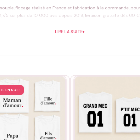
souple, flocage réalisé en France et fabrication à la commande, pour 
,7/5 sur plus de 10 000 avis depuis 2018, livraison gratuite dès 60 €
LIRE LA SUITE
▾
 lavage, un passage en machine à 30°C sur l’envers, sans adoucissan
 garde longtemps et qu’on ressort avec plaisir.
STE EN NOIR