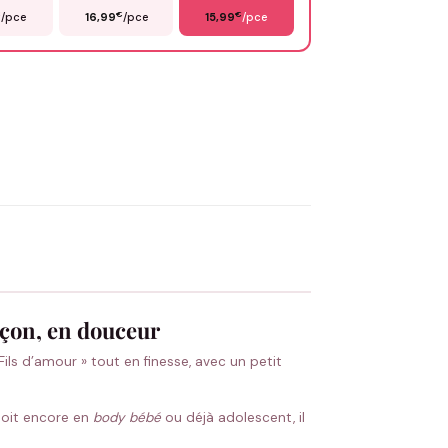
€
€
€
/pce
16,99
/pce
15,99
/pce
OYER MA DEMANDE ✨
 Flocage en France
✅ Validation avant fabrication
rçon, en douceur
ls d’amour » tout en finesse, avec un petit
 soit encore en
body bébé
ou déjà adolescent, il