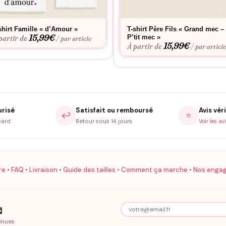
shirt Famille « d’Amour »
T-shirt Père Fils « Grand mec –
15,99
€
P’tit mec »
partir de
/ par article
15,99
€
À partir de
/ par articl
urisé
Satisfait ou remboursé
Avis véri
↩️
⭐
card
Retour sous 14 jours
Voir les av
re
•
FAQ
•
Livraison
•
Guide des tailles
•
Comment ça marche
•
Nos enga

enues