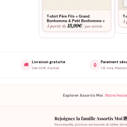
T-shirt Père Fils « Grand
T-
Bonhomme & Petit Bonhomme »
À 
15,99
€
À partir de
/ par article
Livraison gratuite
Paiement séc
🚚
🔒
Dès 60€ d'achat
CB, Visa, Master
Explorer Assortis Moi :
Notre histoi
Rejoignez la famille Assortis Moi 
Nouveautés, promos exclusives et idées de t