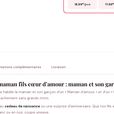
€
18,99
/pce
17,99
Précisions (optionnel)
ENV
💚 Retour sous 24-48h
🇫
rmations complémentaires
Livraison
 maman fils cœur d’amour : maman et son ga
 habille la maman et son garçon d’un « Maman d’amour » et d’un « Fi
’attachement sans grands mots.
beau
cadeau de naissance
ou une surprise d’anniversaire. Que ton fils
lanc ou en noir, coupe unisexe.