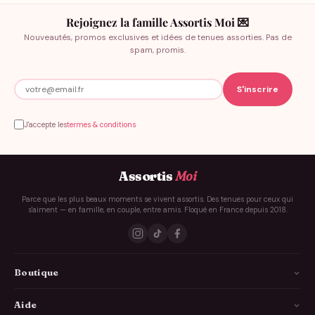
Rejoignez la famille Assortis Moi 💌
Nouveautés, promos exclusives et idées de tenues assorties. Pas de
spam, promis.
J'accepte les
termes & conditions
Assortis
Moi
Parce que les plus beaux moments se vivent assortis. Des tenues pour ceux qui
s'aiment — en famille, en couple, entre amis. Floqué en France depuis 2018.
Boutique
La Famille
Aide