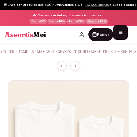
🚚
Livraison gratuite
dès 60€
|
⭐
Avis vérifiés 4,7/5
·
+10 000 clients
|
⚡
Expédié sous 1
🔥
Plus vous achetez, plus vous économisez :
2 art.
-5%
3 art.
-10%
4 art.
-15%
5+ art.
-20%
Assortis
Moi
Panier
Passer
ACCUEIL
/
FAMILLE
/
MAMAN & ENFANTS
/
T-SHIRTS MÈRE-FILLE & MÈRE-FILS
au
contenu