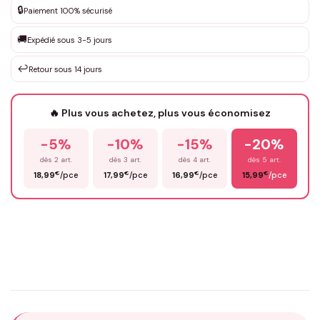
🔒
Paiement 100% sécurisé
Que souhaitez-vous ?
*
🚚
Expédié sous 3-5 jours
↩️
Retour sous 14 jours
Votre texte / idée
*
🔥 Plus vous achetez, plus vous économisez
-5%
-10%
-15%
-20%
Prénom
*
dès 2 art.
dès 3 art.
dès 4 art.
dès 5 art.
€
€
€
€
18,99
/pce
17,99
/pce
16,99
/pce
15,99
/pce
Email
*
Précisions (optionnel)