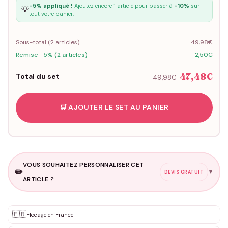
-5% appliqué !
Ajoutez encore 1 article pour passer à
-10%
sur
💡
tout votre panier.
Sous-total (
2
articles)
49,98€
Remise -5% (2 articles)
-2,50€
47,48€
Total du set
49,98€
🛒 AJOUTER LE SET AU PANIER
VOUS SOUHAITEZ PERSONNALISER CET
✏️
▼
DEVIS GRATUIT
ARTICLE ?
Personnalisation sur mesure
🇫🇷
✨
Flocage en France
DEVIS GRATUIT · Personnalisation de 3 à 10€ selon la demande