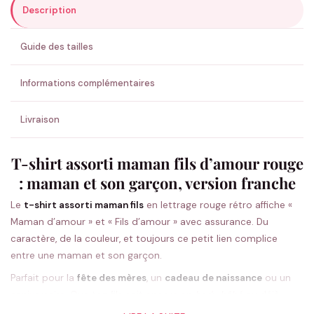
Description
ENVOYER MA DEMANDE ✨
Guide des tailles
💚 Retour sous 24-48h
🇫🇷 Flocage en France
✅ Validation avant fabrication
Informations complémentaires
Livraison
T-shirt assorti maman fils d’amour rouge
: maman et son garçon, version franche
Le
t-shirt assorti maman fils
en lettrage rouge rétro affiche «
Maman d’amour » et « Fils d’amour » avec assurance. Du
caractère, de la couleur, et toujours ce petit lien complice
entre une maman et son garçon.
Parfait pour la
fête des mères
, un
cadeau de naissance
ou un
anniversaire. Que ton fils soit encore en
body bébé
ou déjà
grand, il a sa taille : du body au t-shirt adulte 4XL, en blanc ou