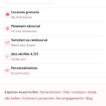
Livraison gratuite
🚚
Dès 60€ d'achat
Paiement sécurisé
🔒
CB, Visa, Mastercard
Satisfait ou remboursé
↩️
Retour sous 14 jours
Avis vérifiés 4,7/5
⭐
Voir les avis
Personnalisation
✏️
En savoir plus
Explorer Assortis Moi :
Notre histoire
•
FAQ
•
Livraison
•
Guide
des tailles
•
Comment ça marche
•
Nos engagements
•
Blog