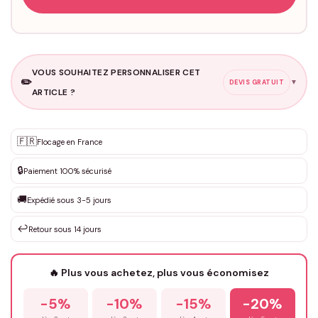
VOUS SOUHAITEZ PERSONNALISER CET
✏️
▼
DEVIS GRATUIT
ARTICLE ?
Personnalisation sur mesure
🇫🇷
✨
Flocage en France
DEVIS GRATUIT · Personnalisation de 3 à 10€ selon la demande
🔒
Paiement 100% sécurisé
Que souhaitez-vous ?
*
🚚
Expédié sous 3-5 jours
↩️
Retour sous 14 jours
Votre texte / idée
*
🔥 Plus vous achetez, plus vous économisez
-5%
-10%
-15%
-20%
Prénom
*