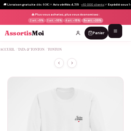
🚚
Livraison gratuite
dès 60€
|
⭐
Avis vérifiés 4,7/5
·
+10 000 clients
|
⚡
Expédié sous 1
🔥
Plus vous achetez, plus vous économisez :
2 art.
-5%
3 art.
-10%
4 art.
-15%
5+ art.
-20%
Assortis
Moi
Panier
Passer
ACCUEIL
/
TATA & TONTON
/
TONTON
au
contenu