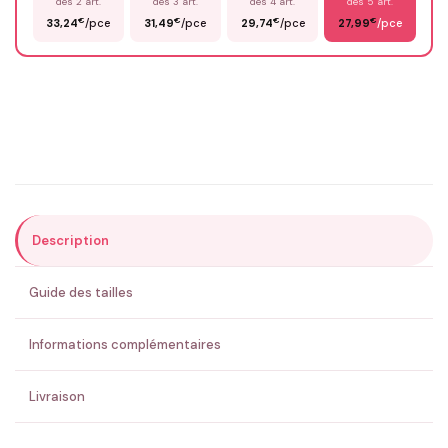
dès 2 art.
dès 3 art.
dès 4 art.
dès 5 art.
€
€
€
€
33,24
/pce
31,49
/pce
29,74
/pce
27,99
/pce
Email
*
Précisions (optionnel)
Description
ENVOYER MA DEMANDE ✨
Guide des tailles
💚 Retour sous 24-48h
🇫🇷 Flocage en France
✅ Validation avant fabrication
Informations complémentaires
Livraison