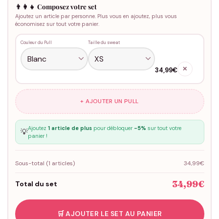
👨‍👩‍👧 Composez votre set
Ajoutez un article par personne. Plus vous en ajoutez, plus vous
économisez sur tout votre panier.
Couleur du Pull
Taille du sweat
✕
34,99€
+ AJOUTER UN PULL
Ajoutez
1 article de plus
pour débloquer
-5%
sur tout votre
💡
panier !
Sous-total (
1
articles)
34,99€
34,99€
Total du set
🛒 AJOUTER LE SET AU PANIER