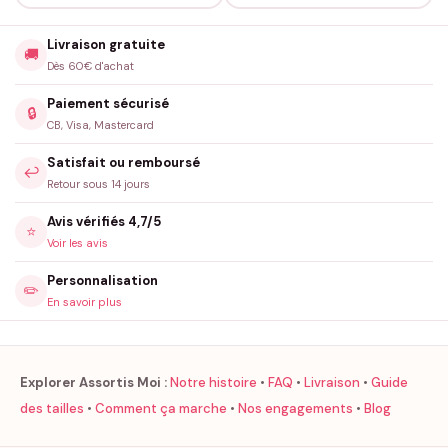
Livraison gratuite
🚚
Dès 60€ d'achat
Paiement sécurisé
🔒
CB, Visa, Mastercard
Satisfait ou remboursé
↩️
Retour sous 14 jours
Avis vérifiés 4,7/5
⭐
Voir les avis
Personnalisation
✏️
En savoir plus
Explorer Assortis Moi :
Notre histoire
•
FAQ
•
Livraison
•
Guide
des tailles
•
Comment ça marche
•
Nos engagements
•
Blog