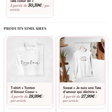
Tata coeur de »
Fabrication soignée pour accompagner durablement tous vos
30,39
€
À partir de
/ par
moments précieux en famille.
article
PRODUITS SIMILAIRES
T-shirt « Tonton
Sweat « Je suis une Tata
d’Amour Coeur »
d’amour qui déchire »
19,99
€
27,99
€
À partir de
À partir de
/
/
par article
par article