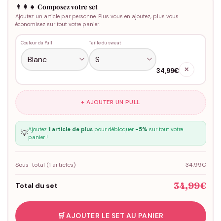
👨‍👩‍👧 Composez votre set
Ajoutez un article par personne. Plus vous en ajoutez, plus vous
économisez sur tout votre panier.
Couleur du Pull
Taille du sweat
✕
34,99€
+ AJOUTER UN PULL
Ajoutez
1 article de plus
pour débloquer
-5%
sur tout votre
💡
panier !
Sous-total (
1
articles)
34,99€
34,99€
Total du set
🛒 AJOUTER LE SET AU PANIER