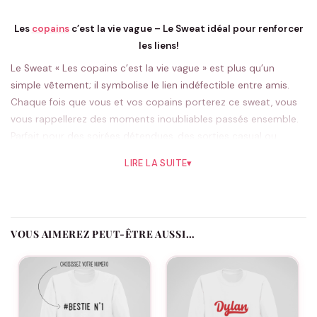
Les
copains
c’est la vie vague – Le Sweat idéal pour renforcer
les liens!
Le Sweat « Les copains c’est la vie vague » est plus qu’un
simple vêtement; il symbolise le lien indéfectible entre amis.
Chaque fois que vous et vos copains porterez ce sweat, vous
vous rappellerez des moments inoubliables passés ensemble.
Parfait pour des soirées détendues, des sorties casual ou
même des vacances en groupe, ce pull est la pièce idéale pour
LIRE LA SUITE
▾
montrer cette amitié unique et imperturbable.
Envisagez d’offrir ce sweat pour un anniversaire ou pour
célébrer une amitié de longue date. Le design simple mais
emblématique sur le thème « Les copains c’est la vie » rend ce
VOUS AIMEREZ PEUT-ÊTRE AUSSI…
sweat idéal pour les événements décontractés où l’esprit
d’équipe et la camaraderie sont à l’honneur. Qu’il s’agisse d’un
barbecue en arrière-cour ou d’une réunion d’amis, porter ce
sweat renforce le sentiment d’appartenance et de joie
partagée.