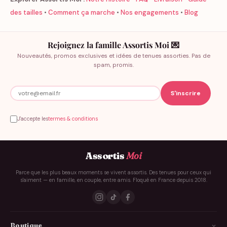
des tailles
•
Comment ça marche
•
Nos engagements
•
Blog
Rejoignez la famille Assortis Moi 💌
Nouveautés, promos exclusives et idées de tenues assorties. Pas de
spam, promis.
J'accepte les
termes & conditions
Assortis
Moi
Parce que les plus beaux moments se vivent assortis. Des tenues pour ceux qui
s'aiment — en famille, en couple, entre amis. Floqué en France depuis 2018.
Boutique