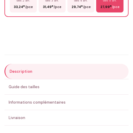
dès 2 art.
dès 3 art.
dès 4 art.
dès 5 art.
€
€
€
€
33,24
/pce
31,49
/pce
29,74
/pce
27,99
/pce
Email
*
Précisions (optionnel)
Description
ENVOYER MA DEMANDE ✨
Guide des tailles
💚 Retour sous 24-48h
🇫🇷 Flocage en France
✅ Validation avant fabrication
Informations complémentaires
Livraison