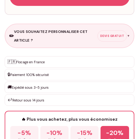
VOUS SOUHAITEZ PERSONNALISER CET
✏️
▼
DEVIS GRATUIT
ARTICLE ?
Personnalisation sur mesure
🇫🇷
✨
Flocage en France
DEVIS GRATUIT · Personnalisation de 3 à 10€ selon la demande
🔒
Paiement 100% sécurisé
Que souhaitez-vous ?
*
🚚
Expédié sous 3-5 jours
↩️
Retour sous 14 jours
Votre texte / idée
*
🔥 Plus vous achetez, plus vous économisez
-5%
-10%
-15%
-20%
Prénom
*