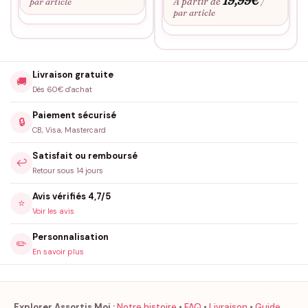
19,99
€
À partir de
par article
/
par article
Livraison gratuite
🚚
Dès 60€ d'achat
Paiement sécurisé
🔒
CB, Visa, Mastercard
Satisfait ou remboursé
↩️
Retour sous 14 jours
Avis vérifiés 4,7/5
⭐
Voir les avis
Personnalisation
✏️
En savoir plus
Explorer Assortis Moi :
Notre histoire
•
FAQ
•
Livraison
•
Guide