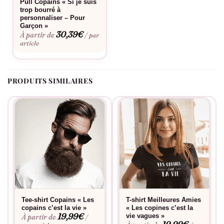
Pull Copains « Si je suis
trop bourré à
personnaliser – Pour
Garçon »
30,39
€
À partir de
/ par
article
PRODUITS SIMILAIRES
Tee-shirt Copains « Les
T-shirt Meilleures Amies
copains c’est la vie »
« Les copines c’est la
19,99
€
vie vagues »
À partir de
/