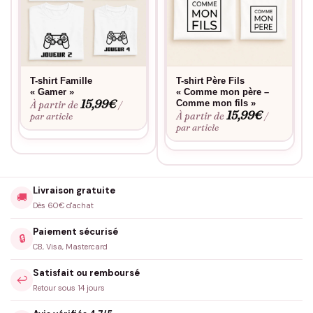
T-shirt Famille
T-shirt Père Fils
« Gamer »
« Comme mon père –
15,99
€
Comme mon fils »
À partir de
/
15,99
€
À partir de
par article
/
par article
Livraison gratuite
🚚
Dès 60€ d'achat
Paiement sécurisé
🔒
CB, Visa, Mastercard
Satisfait ou remboursé
↩️
Retour sous 14 jours