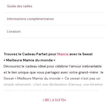
Guide des tailles
💚 Retour sous 24-48h
🇫🇷 Flocage en France
✅ Validation avant fabrication
Informations complémentaires
Livraison
Trouvez le Cadeau Parfait pour
Mamie
avec le Sweat
« Meilleure Mamie du monde »
Découvrez le cadeau idéal pour célébrer l’amour inébranlable
et le lien unique que vous partagez avec votre grand-mère : le
Sweat « Meilleure Mamie du monde ». Ce sweat n’est pas un
simple vêtement ; c’est une déclaration d’amour, une étreinte
chaleureuse enveloppée de douceur, spécialement conçue
pour honorer les grand-mères extraordinaires. Issu de la
LIRE LA SUITE
▾
collection personnalisable « spécial Mamie » de la boutique
Assortis Moi
, chaque sweat peut être adapté pour refléter le