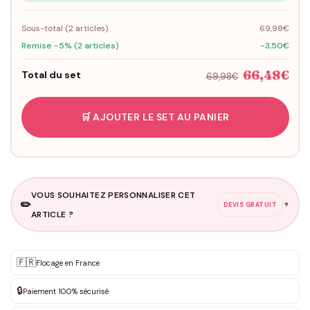
Sous-total (
2
articles)
69,98€
Remise -5% (2 articles)
-3,50€
66,48€
Total du set
69,98€
🛒 AJOUTER LE SET AU PANIER
VOUS SOUHAITEZ PERSONNALISER CET
✏️
▼
DEVIS GRATUIT
ARTICLE ?
Personnalisation sur mesure
🇫🇷
✨
Flocage en France
DEVIS GRATUIT · Personnalisation de 3 à 10€ selon la demande
🔒
Paiement 100% sécurisé
Que souhaitez-vous ?
*