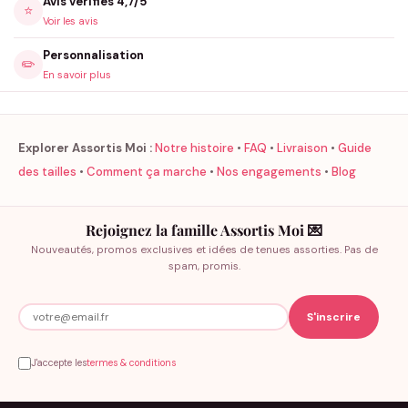
Avis vérifiés 4,7/5
⭐
Voir les avis
Personnalisation
✏️
En savoir plus
Explorer Assortis Moi :
Notre histoire
•
FAQ
•
Livraison
•
Guide
des tailles
•
Comment ça marche
•
Nos engagements
•
Blog
Rejoignez la famille Assortis Moi 💌
Nouveautés, promos exclusives et idées de tenues assorties. Pas de
spam, promis.
J'accepte les
termes & conditions