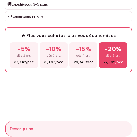
🚚
Expédié sous 3-5 jours
↩️
Retour sous 14 jours
Votre texte / idée
*
🔥 Plus vous achetez, plus vous économisez
-5%
-10%
-15%
-20%
Prénom
*
dès 2 art.
dès 3 art.
dès 4 art.
dès 5 art.
€
€
€
€
33,24
/pce
31,49
/pce
29,74
/pce
27,99
/pce
Email
*
Précisions (optionnel)
Description
ENVOYER MA DEMANDE ✨