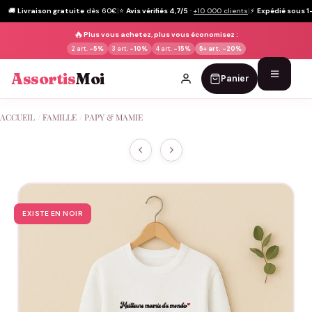
🚚
Livraison gratuite
dès 60€
|
⭐
Avis vérifiés 4,7/5
·
+10 000 clients
|
⚡
Expédié sous 1
🔥
Plus vous achetez, plus vous économisez :
2 art.
-5%
3 art.
-10%
4 art.
-15%
5+ art.
-20%
Assortis
Moi
Panier
Passer
ACCUEIL
/
FAMILLE
/
PAPY & MAMIE
au
contenu
EXISTE EN NOIR