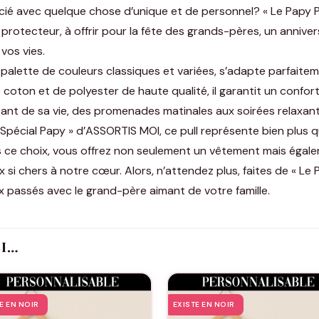
écié avec quelque chose d’unique et de personnel? « Le Papy Po
 protecteur, à offrir pour la fête des grands-pères, un annive
vos vies.
palette de couleurs classiques et variées, s’adapte parfaiteme
oton et de polyester de haute qualité, il garantit un confort
t de sa vie, des promenades matinales aux soirées relaxante
« Spécial Papy » d’ASSORTIS MOI, ce pull représente bien plus 
s ce choix, vous offrez non seulement un vêtement mais égale
x si chers à notre cœur. Alors, n’attendez plus, faites de « Le
x passés avec le grand-père aimant de votre famille.
SI…
E EN NOIR
EXISTE EN NOIR