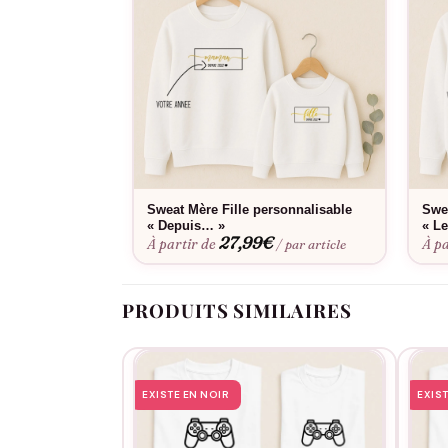
Sweat Mère Fille personnalisable
Swe
« Depuis… »
« Le
27,99
€
À partir de
À pa
/ par article
PRODUITS SIMILAIRES
EXISTE EN NOIR
EXIS