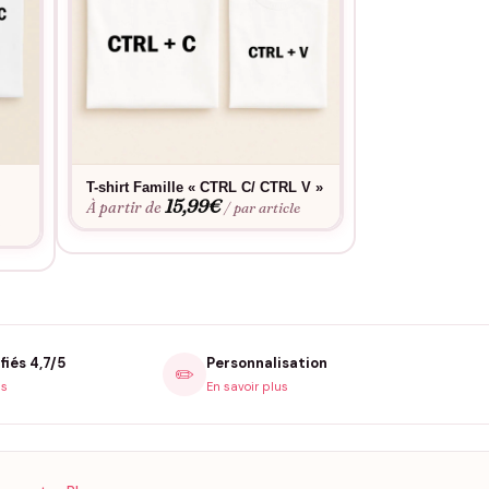
T-shirt Famille « CTRL C/ CTRL V »
T-shirt Père F
15,99
€
père – Comme 
À partir de
/ par article
15
À partir de
e
fiés 4,7/5
Personnalisation
✏️
is
En savoir plus