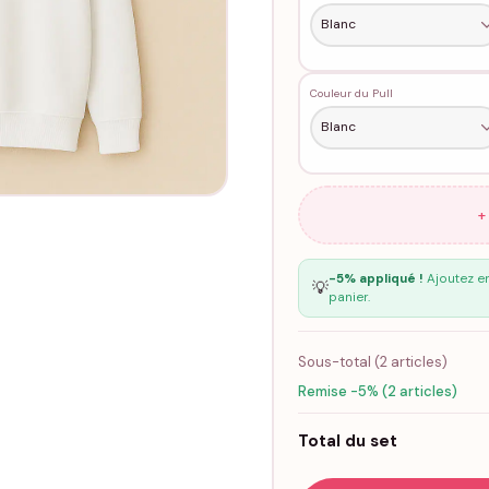
Couleur du Pull
+
-5% appliqué !
Ajoutez en
💡
panier.
Sous-total (
2
articles)
Remise -5% (2 articles)
Total du set