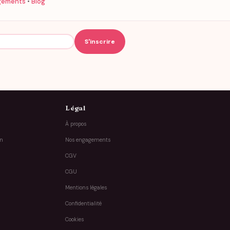
gements
•
Blog
Légal
À propos
on
Nos engagements
CGV
CGU
Mentions légales
Confidentialité
Cookies