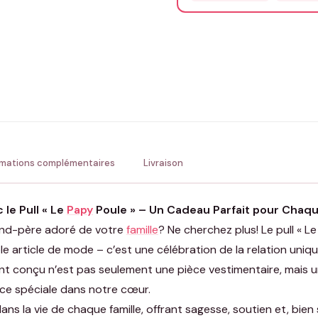
Précisions (optionnel)
ENV
💚 Retour sous 24-48h
🇫
rmations complémentaires
Livraison
le Pull « Le
Papy
Poule » – Un Cadeau Parfait pour Chaq
rand-père adoré de votre
famille
? Ne cherchez plus! Le pull « Le
e article de mode – c’est une célébration de la relation uniq
ent conçu n’est pas seulement une pièce vestimentaire, mais 
ace spéciale dans notre cœur.
ans la vie de chaque famille, offrant sagesse, soutien et, bi