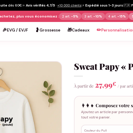
tuite
dès 60€
|
⭐
Avis vérifiés 4,7/5
·
+10 000 clients
|
⚡
Expédié sous 1-3 jours
|
🇫🇷
achetez, plus vous économisez :
2 art.
-5%
3 art.
-10%
4 art.
-15%
🎉
🤰
🎁
✏️
EVG / EVJF
Grossesse
Cadeaux
Personnalisatio
Sweat Papy « P
27,99
€
À partir de
/ par art
👨‍👩‍👧 Composez votre s
Ajoutez un article par personn
tout votre panier.
Couleur du Pull