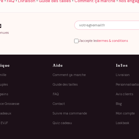
re
•
FAQ
•
Livraison
•
Guide des tailles
•
Comment ça marche
•
Nos enga

enues
J'accepte les
termes & conditions
ique
Aide
Infos
ille
Comment ça marche
Livraison
uples
Guide des tailles
Personnalisati
pains
FAQ
Avis clients
ce Grossesse
Contact
Blog
cadeaux
Suivre ma commande
Mon compte
 EVJF
Quiz cadeau
Lookbook