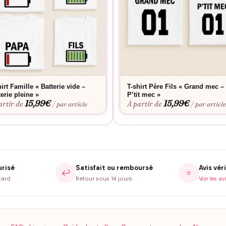
hirt Famille « Batterie vide –
T-shirt Père Fils « Grand mec –
terie pleine »
P’tit mec »
15,99
€
15,99
€
artir de
À partir de
/ par article
/ par articl
urisé
Satisfait ou remboursé
Avis véri
↩️
⭐
card
Retour sous 14 jours
Voir les av