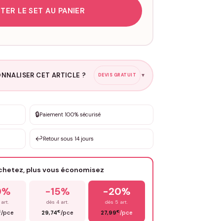
TER LE SET AU PANIER
NNALISER CET ARTICLE ?
DEVIS GRATUIT
▼
esure
🔒
Paiement 100% sécurisé
sation de 3 à 10€ selon la demande
↩️
Retour sous 14 jours
Votre texte / idée
*
achetez, plus vous économisez
Email
*
0%
-15%
-20%
 art.
dès 4 art.
dès 5 art.
€
€
€
/pce
29,74
/pce
27,99
/pce