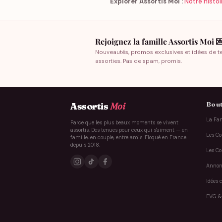
Explorer Assortis Moi :
Notre histoi
Rejoignez la famille Assortis Moi 
Nouveautés, promos exclusives et idées de t
assorties. Pas de spam, promis.
Bout
Assortis
Moi
La Fam
Parce que les plus beaux moments se vivent
assortis. Des tenues pour ceux qui s'aiment — en
Les Co
famille, en couple, entre amis. Floqué en France
depuis 2018.
Les Co
Annon
Idées 
EVG &