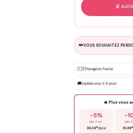
🛒 AJOU
✏️
VOUS SOUHAITEZ PERSO
Personnalisation sur m
🇫🇷
✨
Flocage en France
DEVIS GRATUIT · Personnali
🚚
Expédié sous 3-5 jours
Que souhaitez-vous ?
*
🔥 Plus vous 
Prénom
*
-5%
-1
dès 2 art.
dès 3
€
33,24
/pce
31,49