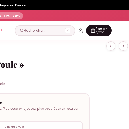
Floqué en France
5+ art.
-20%
Panier
n
Rechercher…
/
0,00€
oule »
icle
et
e. Plus vous en ajoutez, plus vous économisez sur
Taille du sweat