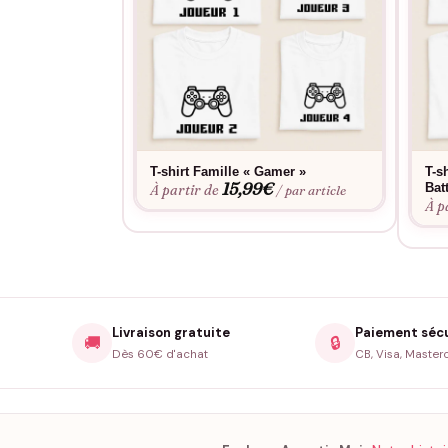
T-shirt Famille « Gamer »
T-s
15,99
€
Bat
À partir de
/ par article
À p
Livraison gratuite
Paiement séc
🚚
🔒
Dès 60€ d'achat
CB, Visa, Master