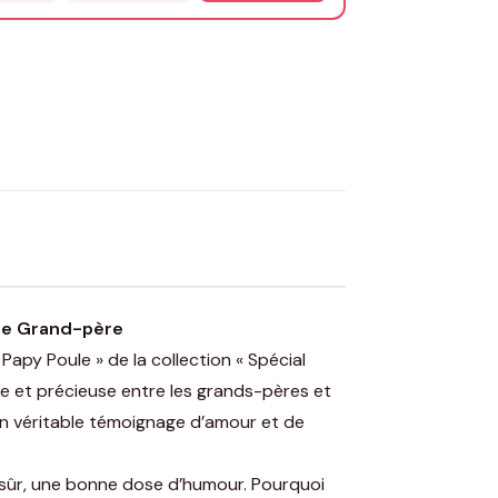
OYER MA DEMANDE ✨
 Flocage en France
✅ Validation avant fabrication
ue Grand-père
 Papy Poule » de la collection « Spécial
ue et précieuse entre les grands-pères et
un véritable témoignage d’amour et de
en sûr, une bonne dose d’humour. Pourquoi