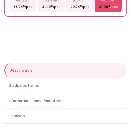
dès 2 art.
dès 3 art.
dès 4 art.
dès 5 art.
€
€
€
€
33,24
/pce
31,49
/pce
29,74
/pce
27,99
/pce
Email
*
Précisions (optionnel)
Description
ENVOYER MA DEMANDE ✨
Guide des tailles
💚 Retour sous 24-48h
🇫🇷 Flocage en France
✅ Validation avant fabrication
Informations complémentaires
Livraison