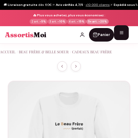
🚚
Livraison gratuite
dès 60€
|
⭐
Avis vérifiés 4,7/5
·
+10 000 clients
|
⚡
Expédié sous 1
🔥
Plus vous achetez, plus vous économisez :
2 art.
-5%
3 art.
-10%
4 art.
-15%
5+ art.
-20%
Assortis
Moi
Panier
Passer
ACCUEIL
/
BEAU FRÈRE & BELLE SOEUR
/
CADEAUX BEAU FRÈRE
au
contenu