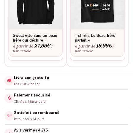
Le choix de personnalisation offert par notre boutique en fait
un cadeau unique et personnalisé. Que vous choisissiez un
message spécial, une date ou un design qui a une signification
particulière, vous avez l’assurance d’offrir un cadeau qui vient
du cœur et qui sera porté avec fierté. Chaque fois qu’il le
Sweat « Je suis un beau
T-shirt « Le Beau frère
frère qui déchire »
parfait »
portera, il se rappellera de ce geste attentionné.
27,99
€
19,99
€
À partir de
À partir de
/
/
Pour couronner le tout, commander chez Assortis Moi, c’est
par article
par article
aussi bénéficier d’une expérience d’achat optimale, avec une
livraison rapide et des options de paiement sécurisées.
N’attendez plus, montrez à votre beau-frère à quel point il est
Livraison gratuite
spécial et combien il est apprécié dans votre famille en lui
🚚
Dès 60€ d'achat
offrant le Sweat « Le Beau Frère Parfait ».
Paiement sécurisé
🔒
CB, Visa, Mastercard
Satisfait ou remboursé
↩️
Retour sous 14 jours
Avis vérifiés 4,7/5