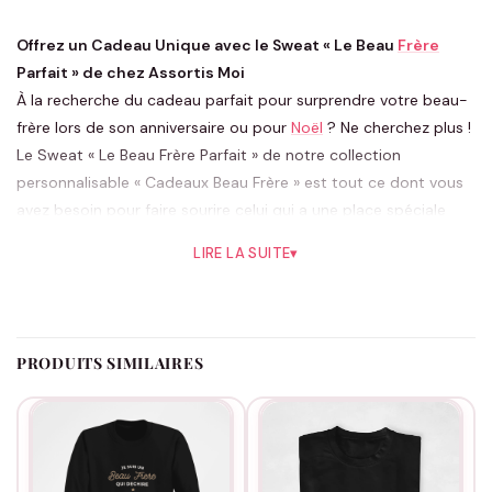
Offrez un Cadeau Unique avec le Sweat « Le Beau
Frère
Parfait » de chez Assortis Moi
À la recherche du cadeau parfait pour surprendre votre beau-
frère lors de son anniversaire ou pour
Noël
? Ne cherchez plus !
Le Sweat « Le Beau Frère Parfait » de notre collection
personnalisable « Cadeaux Beau Frère » est tout ce dont vous
avez besoin pour faire sourire celui qui a une place spéciale
dans votre famille. Cet élégant sweat-shirt n’est pas
LIRE LA SUITE
▾
seulement un vêtement, c’est une marque d’affection et de
reconnaissance, idéale pour renforcer vos liens familiaux.
Ce sweat exclusif est conçu pour offrir confort et style en
toutes circonstances. Que ce soit pour une sortie
PRODUITS SIMILAIRES
décontractée, une soirée jeux en famille ou un événement
spécial, ce vêtement sera toujours de mise. Sa coupe
classique et son tissu doux garantissent un ajustement parfait
et un confort sans égal, faisant de ce sweat une pièce
maîtresse de la garde-robe de votre beau-frère.