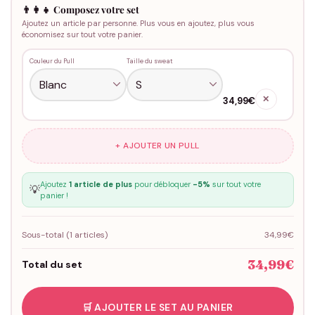
👨‍👩‍👧 Composez votre set
Ajoutez un article par personne. Plus vous en ajoutez, plus vous
économisez sur tout votre panier.
Couleur du Pull
Taille du sweat
✕
34,99€
+ AJOUTER UN PULL
Ajoutez
1 article de plus
pour débloquer
-5%
sur tout votre
💡
panier !
Sous-total (
1
articles)
34,99€
34,99€
Total du set
🛒 AJOUTER LE SET AU PANIER