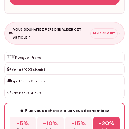
VOUS SOUHAITEZ PERSONNALISER CET
✏️
▼
DEVIS GRATUIT
ARTICLE ?
Personnalisation sur mesure
🇫🇷
✨
Flocage en France
DEVIS GRATUIT · Personnalisation de 3 à 10€ selon la demande
🔒
Paiement 100% sécurisé
Que souhaitez-vous ?
*
🚚
Expédié sous 3-5 jours
↩️
Retour sous 14 jours
Votre texte / idée
*
🔥 Plus vous achetez, plus vous économisez
-5%
-10%
-15%
-20%
Prénom
*