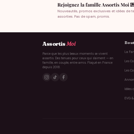
Rejoignez la famille Assortis Moi 
Nouveautés, promos exclusives et idées de t
assorties. Pas de spam, promis.
Bout
Assortis
Moi
La Fam
Parce que les plus beaux moments se vivent
assortis. Des tenues pour ceux qui s'aiment — en
Les Co
famille, en couple, entre amis. Floqué en France
depuis 2018.
Les Co
Annon
Idées 
EVG &