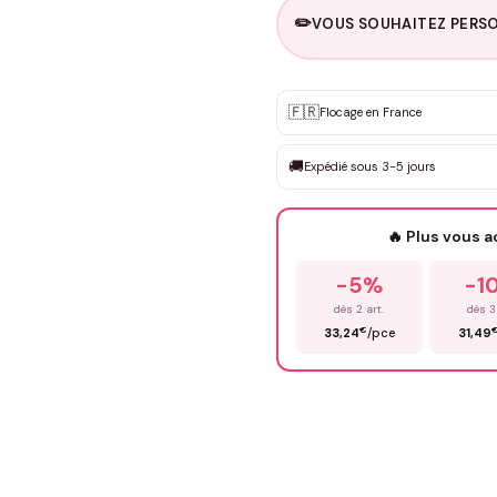
✏️
VOUS SOUHAITEZ PERSO
Personnalisation sur m
🇫🇷
✨
Flocage en France
DEVIS GRATUIT · Personnali
🚚
Expédié sous 3-5 jours
Que souhaitez-vous ?
*
🔥 Plus vous 
Prénom
*
-5%
-1
dès 2 art.
dès 3
€
33,24
/pce
31,49
Précisions (optionnel)
ENV