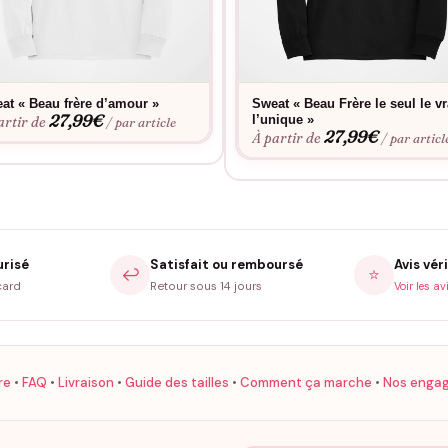
at « Beau frère d’amour »
Sweat « Beau Frère le seul le vr
27,99
€
l’unique »
artir de
/ par article
27,99
€
À partir de
/ par articl
urisé
Satisfait ou remboursé
Avis véri
↩️
⭐
card
Retour sous 14 jours
Voir les av
re
•
FAQ
•
Livraison
•
Guide des tailles
•
Comment ça marche
•
Nos enga