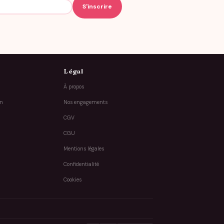
Légal
À propos
on
Nos engagements
CGV
CGU
Mentions légales
Confidentialité
Cookies