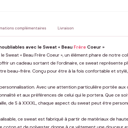
💚 Retour sous 24-48h
🇫
rmations complémentaires
Livraison
oubliables avec le Sweat « Beau
Frère
Coeur »
: le Sweat « Beau Frère Coeur », un élément phare de notre c
 offrir un cadeau sortant de l’ordinaire, ce sweat représente p
otre beau-frère. Conçu pour être à la fois confortable et stylé
personnalisation. Avec une attention particulière portée aux
nalité et aux préférences de celui qui le portera. Que ce soit
 taille, de S à XXXXL, chaque aspect du sweat peut être perso
isable, ce sweat est fabriqué à partir de matériaux de haute 
 de coton et de polyester donne à ce vêtement une douceur e