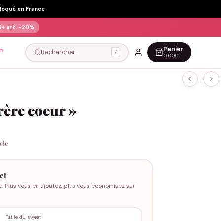
Floqué en France
5+ art.
-20%
Panier
n
Rechercher…
/
0,00€
rère coeur »
icle
et
e. Plus vous en ajoutez, plus vous économisez sur
Taille du sweat