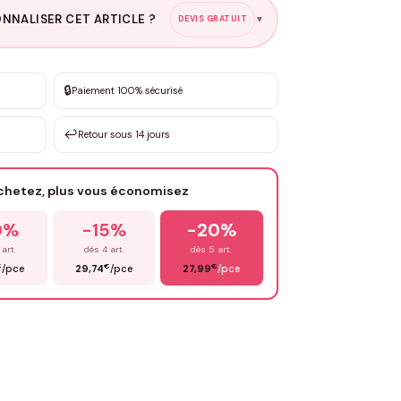
NNALISER CET ARTICLE ?
DEVIS GRATUIT
▼
esure
🔒
Paiement 100% sécurisé
sation de 3 à 10€ selon la demande
↩️
Retour sous 14 jours
Votre texte / idée
*
achetez, plus vous économisez
Email
*
0%
-15%
-20%
 art.
dès 4 art.
dès 5 art.
€
€
€
/pce
29,74
/pce
27,99
/pce
OYER MA DEMANDE ✨