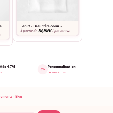
ai
T-shirt « Beau frère coeur »
Sweat « Le Beau
19,99
€
27
À partir de
À partir de
/ par article
e
fiés 4,7/5
Personnalisation
✏️
is
En savoir plus
gements
•
Blog