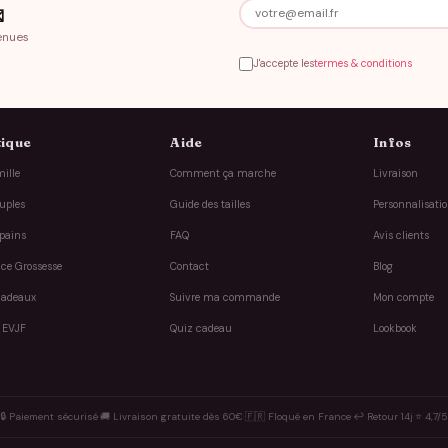

enues
J'accepte les
termes & conditions
ique
Aide
Infos
ille
Comment ça marche
Livraison
uples
Guide des tailles
Personnalisati
pains
FAQ
Avis clients
ce Grossesse
Contact
Blog
cadeaux
Suivre ma commande
Mon compte
 EVJF
Quiz cadeau
Lookbook
🔒 Paiement sécurisé
·
🚚 Livraison gratuite dès 60€
·
🇫🇷 Floqué en France
·
↩️ Retour 14j
·
⭐ 4,7/5