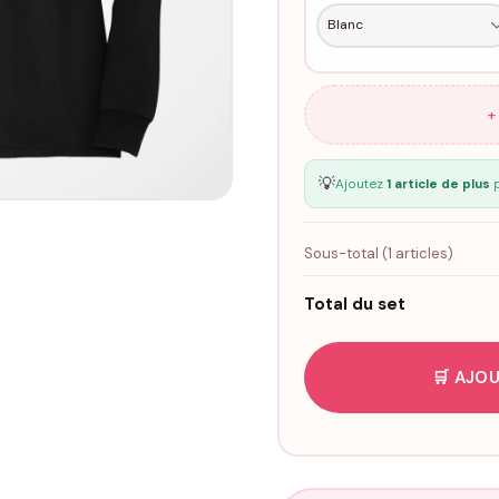
+
💡
Ajoutez
1 article de plus
p
Sous-total (
1
articles)
Total du set
🛒 AJOU