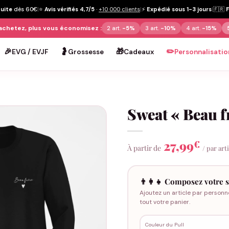
tuite
dès 60€
|
⭐
Avis vérifiés 4,7/5
·
+10 000 clients
|
⚡
Expédié sous 1-3 jours
|
🇫🇷
achetez, plus vous économisez :
2 art.
-5%
3 art.
-10%
4 art.
-15%
🎉
🤰
🎁
✏️
EVG / EVJF
Grossesse
Cadeaux
Personnalisatio
Sweat « Beau f
27,99
€
À partir de
/ par art
👨‍👩‍👧 Composez votre s
Ajoutez un article par personn
tout votre panier.
Couleur du Pull