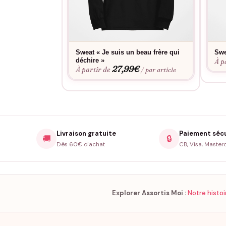
Sweat « Je suis un beau frère qui
Swe
déchire »
À p
27,99
€
À partir de
/ par article
Livraison gratuite
Paiement séc
🚚
🔒
Dès 60€ d'achat
CB, Visa, Master
Explorer Assortis Moi :
Notre histoi