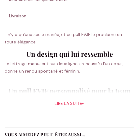
Livraison
Il n’y a qu’une seule mariée, et ce pull EVJF le proclame en
toute élégance.
Un design qui lui ressemble
Le lettrage manuscrit sur deux lignes, rehaussé d’un cœur,
donne un rendu spontané et féminin.
Un pull EVJF personnalisé pour la team
Confortable et chaud, ce pull EVJF enveloppe la team dans une
LIRE LA SUITE
▾
matière douce, idéal pour un EVJF cocooning ou une soirée qui
se prolonge. Ajoutez le prénom de chacune, la date de l’EVJF et
le rôle de chaque participante : La Mariée, La Team ou Le
Témoin.
VOUS AIMEREZ PEUT-ÊTRE AUSSI…