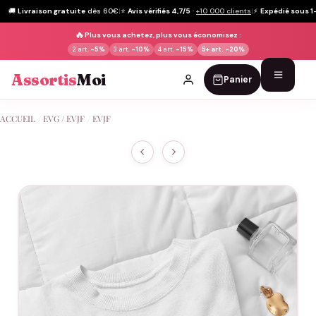
🚚
Livraison gratuite
dès 60€
|
⭐
Avis vérifiés 4,7/5
·
+10 000 clients
|
⚡
Expédié sous 1
🔥
Plus vous achetez, plus vous économisez :
2 art.
-5%
3 art.
-10%
4 art.
-15%
5+ art.
-20%
Assortis
Moi
Panier
Passer
ACCUEIL
/
EVG / EVJF
/
EVJF
au
contenu