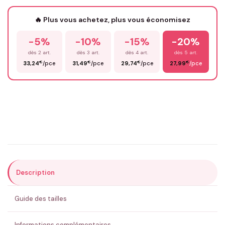
🔥 Plus vous achetez, plus vous économisez
-5%
-10%
-15%
-20%
Prénom
*
dès 2 art.
dès 3 art.
dès 4 art.
dès 5 art.
€
€
€
€
33,24
/pce
31,49
/pce
29,74
/pce
27,99
/pce
Email
*
Précisions (optionnel)
Description
ENVOYER MA DEMANDE ✨
Guide des tailles
💚 Retour sous 24-48h
🇫🇷 Flocage en France
✅ Validation avant fabrication
Informations complémentaires