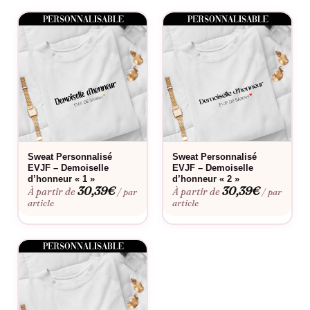
Comment se distingue ce modèle ?
Le lettrage manuscrit sur deux lignes, rehaussé d’un cœur,
donne un rendu spontané et féminin.
Le flocage est-il fait en France ?
Oui, dans notre atelier en France, à la commande.
Fabriqué à la commande, floqué en France.
Sweat Personnalisé
Sweat Personnalisé
EVJF – Demoiselle
EVJF – Demoiselle
d’honneur « 1 »
d’honneur « 2 »
30,39
€
30,39
€
À partir de
À partir de
/ par
/ par
article
article