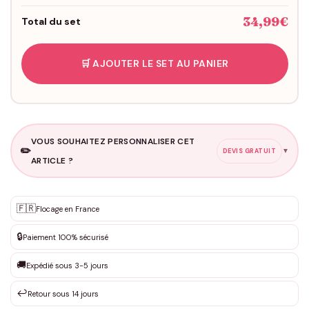
34,99€
Total du set
🛒 AJOUTER LE SET AU PANIER
VOUS SOUHAITEZ PERSONNALISER CET
✏️
▼
DEVIS GRATUIT
ARTICLE ?
Personnalisation sur mesure
🇫🇷
✨
Flocage en France
DEVIS GRATUIT · Personnalisation de 3 à 10€ selon la demande
🔒
Paiement 100% sécurisé
Que souhaitez-vous ?
*
🚚
Expédié sous 3-5 jours
↩️
Retour sous 14 jours
Votre texte / idée
*