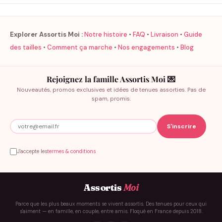
Explorer Assortis Moi :
Notre histoire
•
FAQ
•
Livraison
•
Guide
des tailles
•
Comment ça marche
•
Nos engagements
•
Blog
Rejoignez la famille Assortis Moi 💌
Nouveautés, promos exclusives et idées de tenues assorties. Pas de
spam, promis.
J'accepte les
termes & conditions
Assortis
Moi
Parce que les plus beaux moments se vivent assortis. Des tenues pour ceux qui
s'aiment — en famille, en couple, entre amis. Floqué en France depuis 2018.