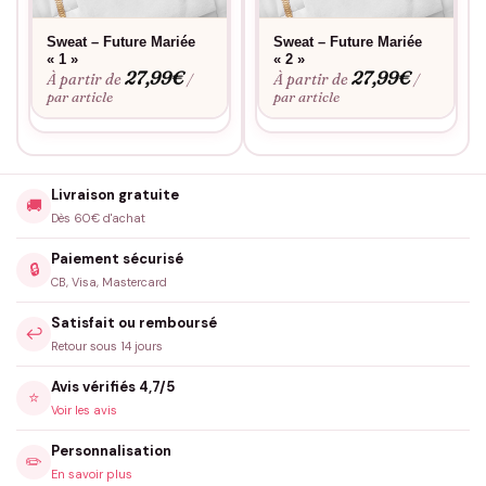
Sweat – Future Mariée
Sweat – Future Mariée
« 1 »
« 2 »
27,99
€
27,99
€
À partir de
À partir de
/
/
par article
par article
Livraison gratuite
🚚
Dès 60€ d'achat
Paiement sécurisé
🔒
CB, Visa, Mastercard
Satisfait ou remboursé
↩️
Retour sous 14 jours
Avis vérifiés 4,7/5
⭐
Voir les avis
Personnalisation
✏️
En savoir plus