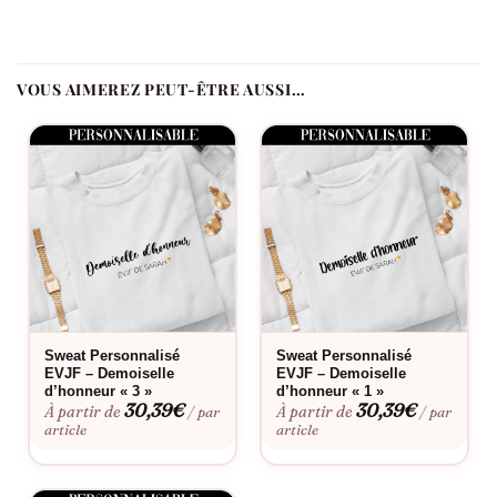
se prolonge. Ajoutez le prénom de chacune, la date de l’EVJF et
le rôle de chaque participante : La Mariée, La Team ou Le
Témoin.
VOUS AIMEREZ PEUT-ÊTRE AUSSI…
Comment se distingue ce modèle ?
Le lettrage script tout en courbes, souligné d’un cœur rouge,
apporte une touche romantique et enlevée.
Le flocage est-il fait en France ?
Oui, dans notre atelier en France, à la commande.
Fabriqué à la commande, floqué en France.
Sweat Personnalisé
Sweat Personnalisé
EVJF – Demoiselle
EVJF – Demoiselle
d’honneur « 3 »
d’honneur « 1 »
30,39
€
30,39
€
À partir de
À partir de
/ par
/ par
article
article