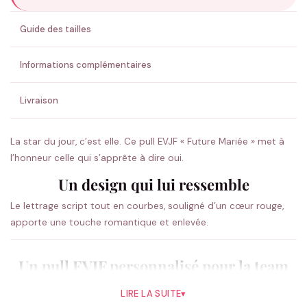
ENVOYER MA DEMANDE ✨
Guide des tailles
💚 Retour sous 24-48h
🇫🇷 Flocage en France
✅ Validation avant fabrication
Informations complémentaires
Livraison
La star du jour, c’est elle. Ce pull EVJF « Future Mariée » met à
l’honneur celle qui s’apprête à dire oui.
Un design qui lui ressemble
Le lettrage script tout en courbes, souligné d’un cœur rouge,
apporte une touche romantique et enlevée.
Un pull EVJF personnalisé pour la team
Confortable et chaud, ce pull EVJF enveloppe la team dans une
LIRE LA SUITE
▾
matière douce, idéal pour un EVJF cocooning ou une soirée qui