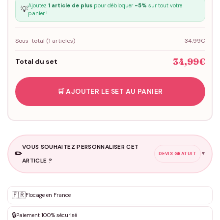
Ajoutez
1 article de plus
pour débloquer
-5%
sur tout votre
💡
panier !
Sous-total (
1
articles)
34,99€
34,99€
Total du set
🛒 AJOUTER LE SET AU PANIER
VOUS SOUHAITEZ PERSONNALISER CET
✏️
▼
DEVIS GRATUIT
ARTICLE ?
Personnalisation sur mesure
🇫🇷
✨
Flocage en France
DEVIS GRATUIT · Personnalisation de 3 à 10€ selon la demande
🔒
Paiement 100% sécurisé