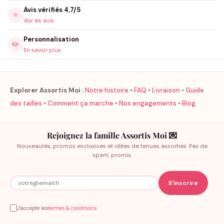
Avis vérifiés 4,7/5
⭐
Voir les avis
Personnalisation
✏️
En savoir plus
Explorer Assortis Moi :
Notre histoire
•
FAQ
•
Livraison
•
Guide
des tailles
•
Comment ça marche
•
Nos engagements
•
Blog
Rejoignez la famille Assortis Moi 💌
Nouveautés, promos exclusives et idées de tenues assorties. Pas de
spam, promis.
J'accepte les
termes & conditions