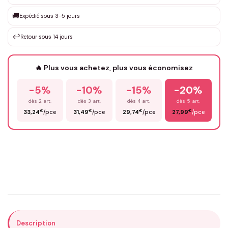
Que souhaitez-vous ?
*
🚚
Expédié sous 3-5 jours
↩️
Retour sous 14 jours
Votre texte / idée
*
🔥 Plus vous achetez, plus vous économisez
-5%
-10%
-15%
-20%
Prénom
*
dès 2 art.
dès 3 art.
dès 4 art.
dès 5 art.
€
€
€
€
33,24
/pce
31,49
/pce
29,74
/pce
27,99
/pce
Email
*
Précisions (optionnel)
Description