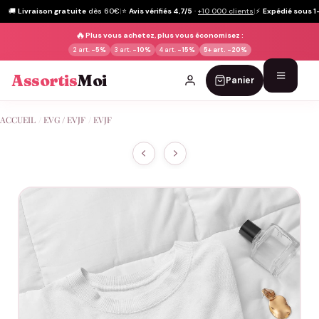
🚚
Livraison gratuite
dès 60€
|
⭐
Avis vérifiés 4,7/5
·
+10 000 clients
|
⚡
Expédié sous 1
🔥
Plus vous achetez, plus vous économisez :
2 art.
-5%
3 art.
-10%
4 art.
-15%
5+ art.
-20%
Assortis
Moi
Panier
Passer
ACCUEIL
/
EVG / EVJF
/
EVJF
au
contenu