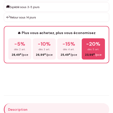
Que souhaitez-vous ?
*
🚚
Expédié sous 3-5 jours
↩️
Retour sous 14 jours
Votre texte / idée
*
🔥 Plus vous achetez, plus vous économisez
-5%
-10%
-15%
-20%
Prénom
*
dès 2 art.
dès 3 art.
dès 4 art.
dès 5 art.
€
€
€
€
28,49
/pce
26,99
/pce
25,49
/pce
23,99
/pce
Email
*
Précisions (optionnel)
Description