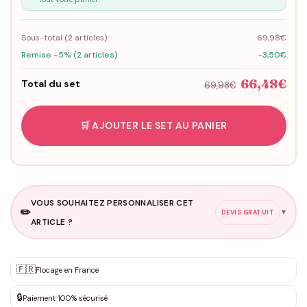
Sous-total (
2
articles)
69,98€
Remise -5% (2 articles)
-3,50€
66,48€
Total du set
69,98€
🛒 AJOUTER LE SET AU PANIER
VOUS SOUHAITEZ PERSONNALISER CET
✏️
▼
DEVIS GRATUIT
ARTICLE ?
Personnalisation sur mesure
🇫🇷
✨
Flocage en France
DEVIS GRATUIT · Personnalisation de 3 à 10€ selon la demande
🔒
Paiement 100% sécurisé