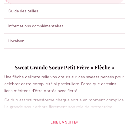
ENVOYER MA DEMANDE ✨
Guide des tailles
💚 Retour sous 24-48h
🇫🇷 Flocage en France
✅ Validation avant fabrication
Informations complémentaires
Livraison
Sweat Grande Soeur Petit Frère « Flèche »
Une flèche délicate relie vos cœurs sur ces sweats pensés pour
célébrer cette complicité si particulière. Parce que certains
liens méritent d’être portés avec fierté.
Ce duo assorti transforme chaque sortie en moment complice.
La grande sœur arbore fièrement son rôle de protectrice
tandis que le petit frère affiche sa joie d’appartenir à cette
équipe unique. Le motif flèche, à la fois moderne et intemporel,
LIRE LA SUITE
▾
symbolise cette connexion indéfectible qui unit frères et