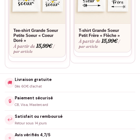
Tee-shirt Grande Soeur
T-shirt Grande Soeur
Petite Soeur « Coeur
Petit Frère « Flèche »
15,99
€
Doré »
À partir de
/
15,99
€
À partir de
/
par article
par article
Livraison gratuite
🚚
Dès 60€ d'achat
Paiement sécurisé
🔒
CB, Visa, Mastercard
Satisfait ou remboursé
↩️
Retour sous 14 jours
Avis vérifiés 4,7/5
⭐