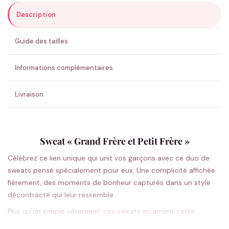
Description
ENVOYER MA DEMANDE ✨
Guide des tailles
💚 Retour sous 24-48h
🇫🇷 Flocage en France
✅ Validation avant fabrication
Informations complémentaires
Livraison
Sweat « Grand Frère et Petit Frère »
Célébrez ce lien unique qui unit vos garçons avec ce duo de
sweats pensé spécialement pour eux. Une complicité affichée
fièrement, des moments de bonheur capturés dans un style
décontracté qui leur ressemble.
Plus qu’un simple vêtement, ces sweats incarnent cette
relation si particulière entre frères. Le message « Grand Frère »