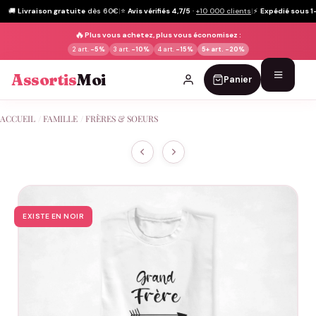
🚚
Livraison gratuite
dès 60€
|
⭐
Avis vérifiés 4,7/5
·
+10 000 clients
|
⚡
Expédié sous 1
🔥
Plus vous achetez, plus vous économisez :
2 art.
-5%
3 art.
-10%
4 art.
-15%
5+ art.
-20%
Assortis
Moi
Panier
Passer
ACCUEIL
/
FAMILLE
/
FRÈRES & SOEURS
au
contenu
EXISTE EN NOIR