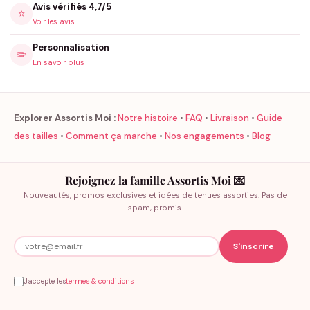
Avis vérifiés 4,7/5
⭐
Voir les avis
Personnalisation
✏️
En savoir plus
Explorer Assortis Moi :
Notre histoire
•
FAQ
•
Livraison
•
Guide
des tailles
•
Comment ça marche
•
Nos engagements
•
Blog
Rejoignez la famille Assortis Moi 💌
Nouveautés, promos exclusives et idées de tenues assorties. Pas de
spam, promis.
J'accepte les
termes & conditions