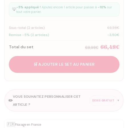
-5% appliqué !
Ajoutez encore 1 article pour passer à
-10%
sur
💡
tout votre panier.
Sous-total (
2
articles)
69,98€
Remise -5% (2 articles)
-3,50€
66,48€
Total du set
69,98€
🛒 AJOUTER LE SET AU PANIER
VOUS SOUHAITEZ PERSONNALISER CET
✏️
▼
DEVIS GRATUIT
ARTICLE ?
Personnalisation sur mesure
🇫🇷
✨
Flocage en France