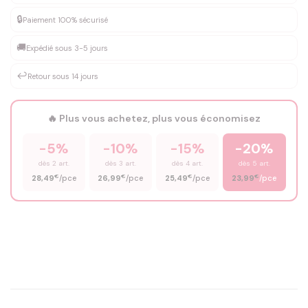
DEVIS GRATUIT · Personnalisation de 3 à 10€ selon la demande
🔒
Paiement 100% sécurisé
Que souhaitez-vous ?
*
🚚
Expédié sous 3-5 jours
↩️
Retour sous 14 jours
Votre texte / idée
*
🔥 Plus vous achetez, plus vous économisez
-5%
-10%
-15%
-20%
Prénom
*
dès 2 art.
dès 3 art.
dès 4 art.
dès 5 art.
€
€
€
€
28,49
/pce
26,99
/pce
25,49
/pce
23,99
/pce
Email
*
Précisions (optionnel)