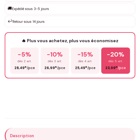
Que souhaitez-vous ?
*
🚚
Expédié sous 3-5 jours
↩️
Retour sous 14 jours
Votre texte / idée
*
🔥 Plus vous achetez, plus vous économisez
-5%
-10%
-15%
-20%
Prénom
*
dès 2 art.
dès 3 art.
dès 4 art.
dès 5 art.
€
€
€
€
28,49
/pce
26,99
/pce
25,49
/pce
23,99
/pce
Email
*
Précisions (optionnel)
Description