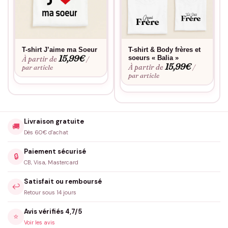
T-shirt J’aime ma Soeur
T-shirt & Body frères et
15,99
€
soeurs « Balia »
À partir de
/
15,99
€
À partir de
par article
/
par article
Livraison gratuite
🚚
Dès 60€ d'achat
Paiement sécurisé
🔒
CB, Visa, Mastercard
Satisfait ou remboursé
↩️
Retour sous 14 jours
Avis vérifiés 4,7/5
⭐
Voir les avis