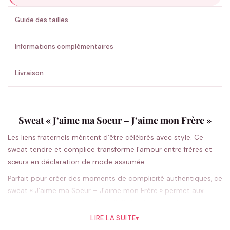
ENVOYER MA DEMANDE ✨
Guide des tailles
💚 Retour sous 24-48h
🇫🇷 Flocage en France
✅ Validation avant fabrication
Informations complémentaires
Livraison
Sweat « J’aime ma Soeur – J’aime mon Frère »
Les liens fraternels méritent d’être célébrés avec style. Ce
sweat tendre et complice transforme l’amour entre frères et
sœurs en déclaration de mode assumée.
Parfait pour créer des moments de complicité authentiques, ce
sweat « J’aime ma Soeur – J’aime mon Frère » permet aux
fratries de toutes générations d’afficher leur attachement
mutuel. Sa coupe unisexe classique s’adapte naturellement à
LIRE LA SUITE
▾
chaque morphologie, tandis que son message touchant