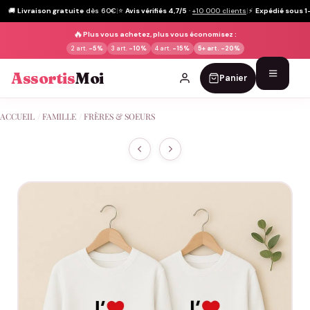
🚚
Livraison gratuite
dès 60€
|
⭐
Avis vérifiés 4,7/5
·
+10 000 clients
|
⚡
Expédié sous 1
🔥
Plus vous achetez, plus vous économisez :
2 art.
-5%
3 art.
-10%
4 art.
-15%
5+ art.
-20%
Assortis
Moi
Panier
Passer
ACCUEIL
/
FAMILLE
/
FRÈRES & SOEURS
au
contenu