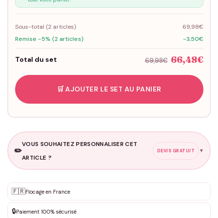
Sous-total (
2
articles)
69,98€
Remise -5% (2 articles)
-3,50€
66,48€
Total du set
69,98€
🛒 AJOUTER LE SET AU PANIER
VOUS SOUHAITEZ PERSONNALISER CET
✏️
▼
DEVIS GRATUIT
ARTICLE ?
Personnalisation sur mesure
🇫🇷
✨
Flocage en France
DEVIS GRATUIT · Personnalisation de 3 à 10€ selon la demande
🔒
Paiement 100% sécurisé