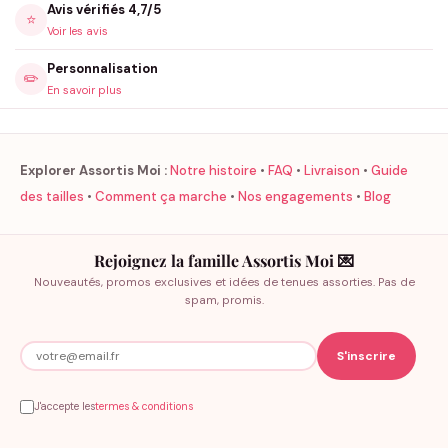
Avis vérifiés 4,7/5
⭐
Voir les avis
Personnalisation
✏️
En savoir plus
Explorer Assortis Moi :
Notre histoire
•
FAQ
•
Livraison
•
Guide
des tailles
•
Comment ça marche
•
Nos engagements
•
Blog
Rejoignez la famille Assortis Moi 💌
Nouveautés, promos exclusives et idées de tenues assorties. Pas de
spam, promis.
J'accepte les
termes & conditions