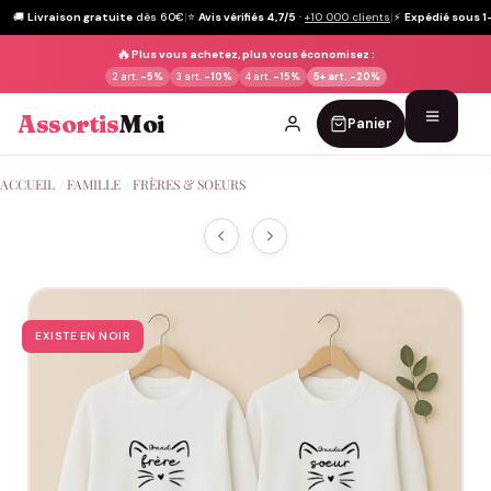
🚚
Livraison gratuite
dès 60€
|
⭐
Avis vérifiés 4,7/5
·
+10 000 clients
|
⚡
Expédié sous 1
🔥
Plus vous achetez, plus vous économisez :
2 art.
-5%
3 art.
-10%
4 art.
-15%
5+ art.
-20%
Assortis
Moi
Panier
Passer
ACCUEIL
/
FAMILLE
/
FRÈRES & SOEURS
au
contenu
EXISTE EN NOIR