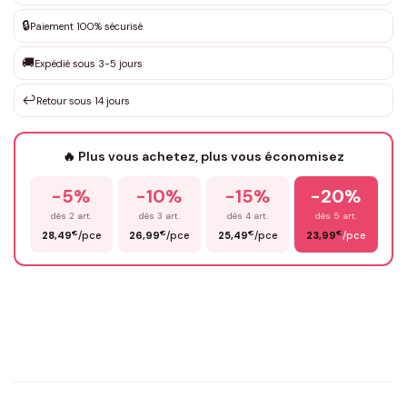
DEVIS GRATUIT · Personnalisation de 3 à 10€ selon la demande
🔒
Paiement 100% sécurisé
Que souhaitez-vous ?
*
🚚
Expédié sous 3-5 jours
↩️
Retour sous 14 jours
Votre texte / idée
*
🔥 Plus vous achetez, plus vous économisez
-5%
-10%
-15%
-20%
Prénom
*
dès 2 art.
dès 3 art.
dès 4 art.
dès 5 art.
€
€
€
€
28,49
/pce
26,99
/pce
25,49
/pce
23,99
/pce
Email
*
Précisions (optionnel)