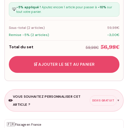
-5% appliqué !
Ajoutez encore 1 article pour passer à
-10%
sur
💡
tout votre panier.
Sous-total (
2
articles)
59,98€
Remise -5% (2 articles)
-3,00€
56,98€
Total du set
59,98€
🛒 AJOUTER LE SET AU PANIER
VOUS SOUHAITEZ PERSONNALISER CET
✏️
▼
DEVIS GRATUIT
ARTICLE ?
Personnalisation sur mesure
🇫🇷
✨
Flocage en France