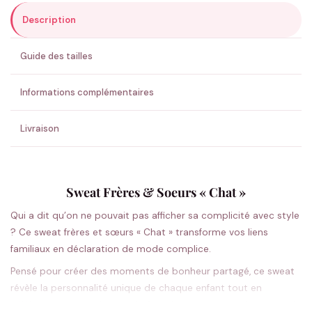
Description
ENVOYER MA DEMANDE ✨
Guide des tailles
💚 Retour sous 24-48h
🇫🇷 Flocage en France
✅ Validation avant fabrication
Informations complémentaires
Livraison
Sweat Frères & Soeurs « Chat »
Qui a dit qu’on ne pouvait pas afficher sa complicité avec style
? Ce sweat frères et sœurs « Chat » transforme vos liens
familiaux en déclaration de mode complice.
Pensé pour créer des moments de bonheur partagé, ce sweat
révèle la personnalité unique de chaque enfant tout en
célébrant vos liens fraternels. Son design épuré s’adapte aussi