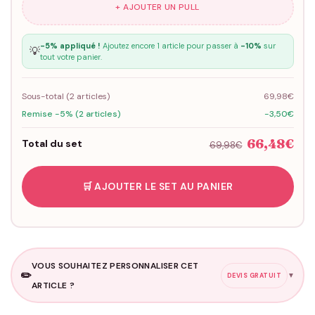
+ AJOUTER UN PULL
-5% appliqué !
Ajoutez encore 1 article pour passer à
-10%
sur
💡
tout votre panier.
Sous-total (
2
articles)
69,98€
Remise -5% (2 articles)
-3,50€
66,48€
Total du set
69,98€
🛒 AJOUTER LE SET AU PANIER
VOUS SOUHAITEZ PERSONNALISER CET
✏️
▼
DEVIS GRATUIT
ARTICLE ?