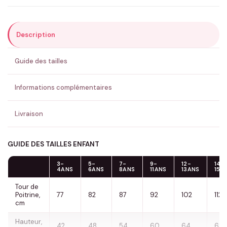
Description
ENVOYER MA DEMANDE ✨
Guide des tailles
💚 Retour sous 24-48h
🇫🇷 Flocage en France
✅ Validation avant fabrication
Informations complémentaires
Livraison
GUIDE DES TAILLES ENFANT
3-
5-
7-
9-
12-
14-
4ANS
6ANS
8ANS
11ANS
13ANS
15A
Tour de
Poitrine,
77
82
87
92
102
112
cm
Hauteur,
42
48
54
60
64
68