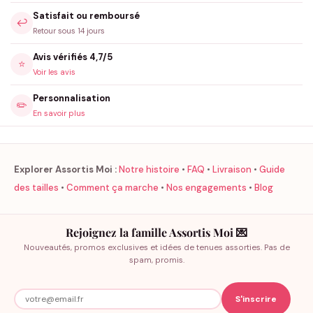
Satisfait ou remboursé
↩️
Retour sous 14 jours
Avis vérifiés 4,7/5
⭐
Voir les avis
Personnalisation
✏️
En savoir plus
Explorer Assortis Moi :
Notre histoire
•
FAQ
•
Livraison
•
Guide
des tailles
•
Comment ça marche
•
Nos engagements
•
Blog
Rejoignez la famille Assortis Moi 💌
Nouveautés, promos exclusives et idées de tenues assorties. Pas de
spam, promis.