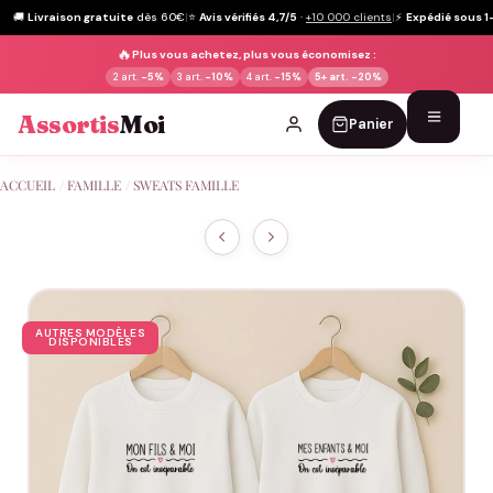
🚚
Livraison gratuite
dès 60€
|
⭐
Avis vérifiés 4,7/5
·
+10 000 clients
|
⚡
Expédié sous 1
🔥
Plus vous achetez, plus vous économisez :
2 art.
-5%
3 art.
-10%
4 art.
-15%
5+ art.
-20%
Assortis
Moi
Panier
Passer
ACCUEIL
/
FAMILLE
/
SWEATS FAMILLE
au
contenu
AUTRES MODÈLES
DISPONIBLES