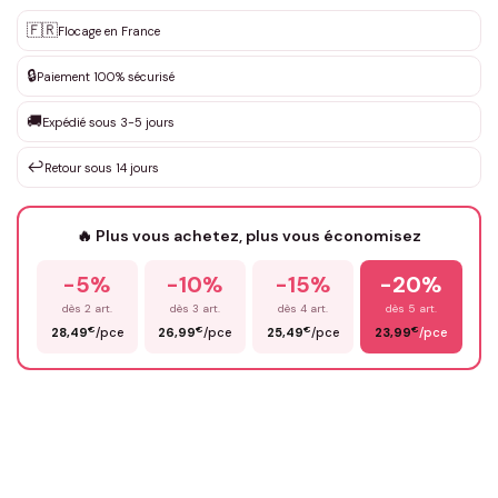
Personnalisation sur mesure
🇫🇷
✨
Flocage en France
DEVIS GRATUIT · Personnalisation de 3 à 10€ selon la demande
🔒
Paiement 100% sécurisé
Que souhaitez-vous ?
*
🚚
Expédié sous 3-5 jours
↩️
Retour sous 14 jours
Votre texte / idée
*
🔥 Plus vous achetez, plus vous économisez
-5%
-10%
-15%
-20%
Prénom
*
dès 2 art.
dès 3 art.
dès 4 art.
dès 5 art.
€
€
€
€
28,49
/pce
26,99
/pce
25,49
/pce
23,99
/pce
Email
*
Précisions (optionnel)