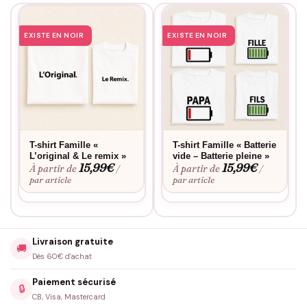
EXISTE EN NOIR
EXISTE EN NOIR
T-shirt Famille «
T-shirt Famille « Batterie
L’original & Le remix »
vide – Batterie pleine »
15,99
€
15,99
€
À partir de
À partir de
/
/
par article
par article
Livraison gratuite
🚚
Dès 60€ d'achat
Paiement sécurisé
🔒
CB, Visa, Mastercard