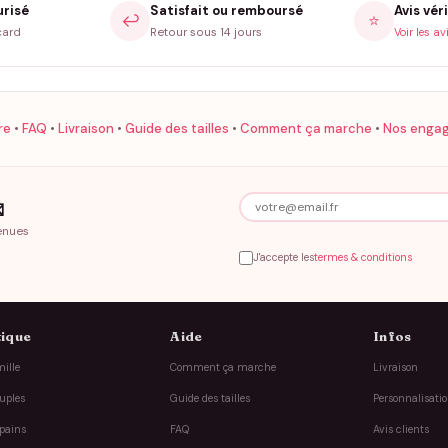
urisé
Satisfait ou remboursé
Avis véri
↩️
⭐
card
Retour sous 14 jours
Voir les av
re
•
FAQ
•
Livraison
•
Guide des tailles
•
Comment ça marche
•
Nos enga

enues
J'accepte les
termes & conditions
ique
Aide
Infos
ille
Comment ça marche
Livraison
uples
Guide des tailles
Personnalisati
pains
FAQ
Avis clients