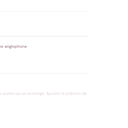
 Flocage en France
✅ Validation avant fabrication
che anglophone.
 soirée qui se prolonge. Ajoutez le prénom de