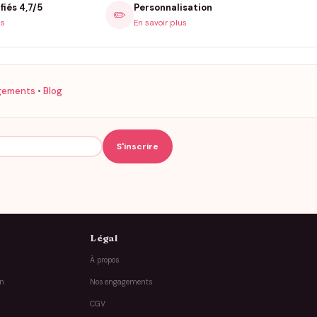
fiés 4,7/5
Personnalisation
✏️
is
En savoir plus
gements
•
Blog
Légal
À propos
on
Nos engagements
CGV