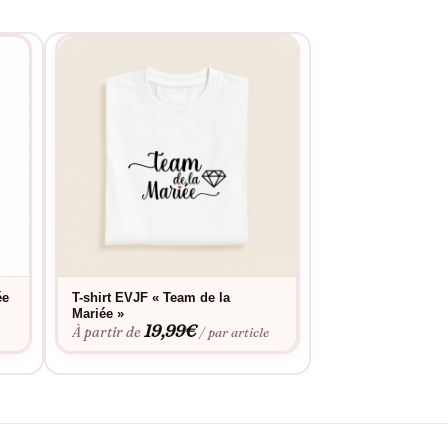
ée
T-shirt EVJF « Team de la
T-shirt – EVJF – 
19,9
Mariée »
À partir de
19,99
€
À partir de
e
/ par article