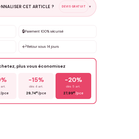
NNALISER CET ARTICLE ?
DEVIS GRATUIT
▼
esure
🔒
Paiement 100% sécurisé
sation de 3 à 10€ selon la demande
↩️
Retour sous 14 jours
Votre texte / idée
*
achetez, plus vous économisez
Email
*
0%
-15%
-20%
 art.
dès 4 art.
dès 5 art.
€
€
€
/pce
29,74
/pce
27,99
/pce
OYER MA DEMANDE ✨