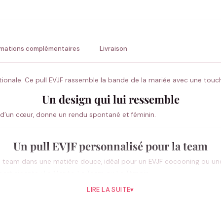
💚 Retour sous 24-48h
🇫
rmations complémentaires
Livraison
rnationale. Ce pull EVJF rassemble la bande de la mariée avec une tou
Un design qui lui ressemble
é d’un cœur, donne un rendu spontané et féminin.
Un pull EVJF personnalisé pour la team
la team dans une matière douce, idéal pour un EVJF cocooning ou une
 participante : La Mariée, La Team ou Le Témoin.
LIRE LA SUITE
▾
Comment se distingue ce modèle ?
é d’un cœur, donne un rendu spontané et féminin.