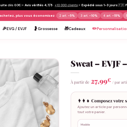
tuite
dès 60€
|
⭐
Avis vérifiés 4,7/5
·
+10 000 clients
|
⚡
Expédié sous 1-3 jours
|
🇫🇷
achetez, plus vous économisez :
2 art.
-5%
3 art.
-10%
4 art.
-15%
🎉
🤰
🎁
✏️
EVG / EVJF
Grossesse
Cadeaux
Personnalisatio
Sweat – EVJF 
27,99
€
À partir de
/ par art
👨‍👩‍👧 Composez votre s
Ajoutez un article par personn
tout votre panier.
Modèle