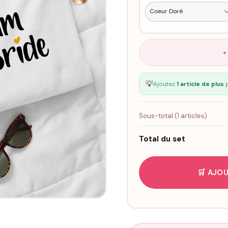
+
💡
Ajoutez
1 article de plus
p
Sous-total (
1
articles)
Total du set
🛒 AJOU