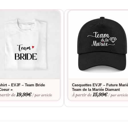
shirt – EVJF – Team Bride
Casquettes EVJF – Future Mari
Coeur »
Team de la Mariée Diamant
19,99
€
15,99
€
partir de
À partir de
/ par article
/ par articl