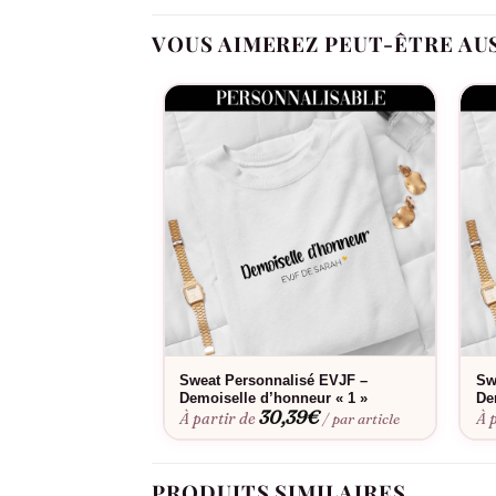
VOUS AIMEREZ PEUT-ÊTRE AU
Oui, dans notre atelier en France, à la comman
Fabriqué à la commande, floqué en France.
Sweat Personnalisé EVJF –
Sw
Demoiselle d’honneur « 1 »
De
30,39
€
À partir de
À 
/ par article
PRODUITS SIMILAIRES