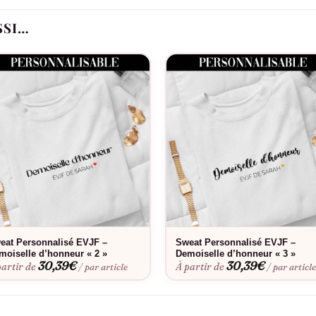
SSI…
Le flocage est-il fait en France ?
de.
eat Personnalisé EVJF –
Sweat Personnalisé EVJF –
moiselle d’honneur « 2 »
Demoiselle d’honneur « 3 »
30,39
€
30,39
€
partir de
À partir de
/ par article
/ par articl