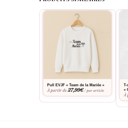
Pull EVJF « Team de la Mariée »
T-
27,99
€
« 
À partir de
/ par article
À 