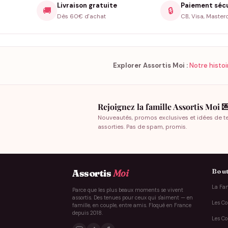
Livraison gratuite
Paiement séc
🚚
🔒
Dès 60€ d'achat
CB, Visa, Master
Explorer Assortis Moi :
Notre histoi
Rejoignez la famille Assortis Moi 
Nouveautés, promos exclusives et idées de t
assorties. Pas de spam, promis.
Bout
Assortis
Moi
La Fam
Parce que les plus beaux moments se vivent
assortis. Des tenues pour ceux qui s'aiment — en
Les Co
famille, en couple, entre amis. Floqué en France
depuis 2018.
Les Co