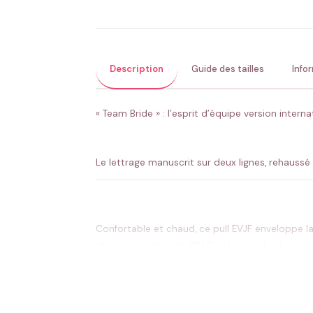
Description
Guide des tailles
Info
« Team Bride » : l’esprit d’équipe version inte
Le lettrage manuscrit sur deux lignes, rehauss
Confortable et chaud, ce pull EVJF enveloppe 
chacune, la date de l’EVJF et le rôle de chaque
Le lettrage manuscrit sur deux lignes, rehauss