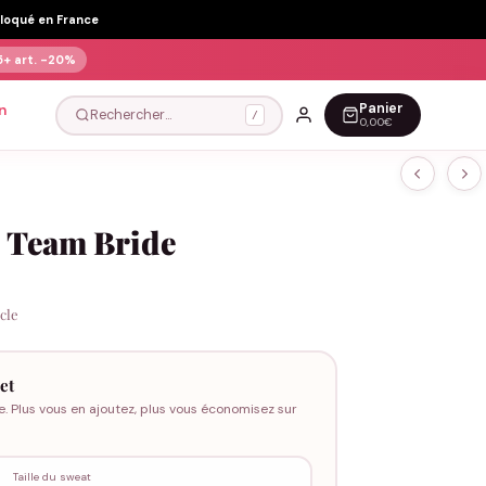
Floqué en France
5+ art.
-20%
Panier
n
Rechercher…
/
0,00€
– Team Bride
icle
et
e. Plus vous en ajoutez, plus vous économisez sur
Taille du sweat