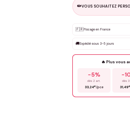
✏️
VOUS SOUHAITEZ PERSO
Personnalisation sur m
🇫🇷
✨
Flocage en France
DEVIS GRATUIT · Personnali
🚚
Expédié sous 3-5 jours
Que souhaitez-vous ?
*
🔥 Plus vous 
Prénom
*
-5%
-1
dès 2 art.
dès 3
€
33,24
/pce
31,49
Précisions (optionnel)
ENV