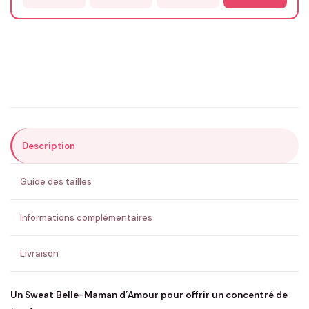
Email
*
Précisions (optionnel)
Description
ENVOYER MA DEMANDE ✨
Guide des tailles
💚 Retour sous 24-48h
🇫🇷 Flocage en France
✅ Validation avant fabrication
Informations complémentaires
Livraison
Un Sweat Belle-Maman d’Amour pour offrir un concentré de