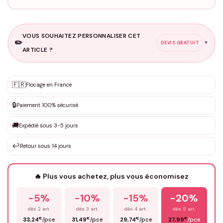
VOUS SOUHAITEZ PERSONNALISER CET
✏️
▼
DEVIS GRATUIT
ARTICLE ?
Personnalisation sur mesure
🇫🇷
✨
Flocage en France
DEVIS GRATUIT · Personnalisation de 3 à 10€ selon la demande
🔒
Paiement 100% sécurisé
Que souhaitez-vous ?
*
🚚
Expédié sous 3-5 jours
↩️
Retour sous 14 jours
Votre texte / idée
*
🔥 Plus vous achetez, plus vous économisez
-5%
-10%
-15%
-20%
Prénom
*
dès 2 art.
dès 3 art.
dès 4 art.
dès 5 art.
€
€
€
€
33,24
/pce
31,49
/pce
29,74
/pce
27,99
/pce