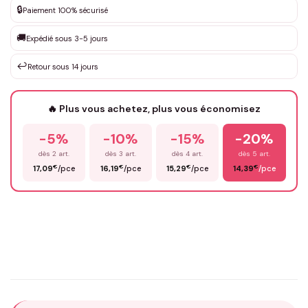
🔒
Paiement 100% sécurisé
Que souhaitez-vous ?
*
🚚
Expédié sous 3-5 jours
↩️
Retour sous 14 jours
Votre texte / idée
*
🔥 Plus vous achetez, plus vous économisez
-5%
-10%
-15%
-20%
Prénom
*
dès 2 art.
dès 3 art.
dès 4 art.
dès 5 art.
€
€
€
€
17,09
/pce
16,19
/pce
15,29
/pce
14,39
/pce
Email
*
Précisions (optionnel)