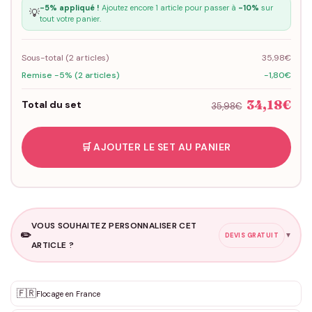
-5% appliqué !
Ajoutez encore 1 article pour passer à
-10%
sur
💡
tout votre panier.
Sous-total (
2
articles)
35,98€
Remise -5% (2 articles)
-1,80€
34,18€
Total du set
35,98€
🛒 AJOUTER LE SET AU PANIER
VOUS SOUHAITEZ PERSONNALISER CET
✏️
▼
DEVIS GRATUIT
ARTICLE ?
Personnalisation sur mesure
🇫🇷
✨
Flocage en France
DEVIS GRATUIT · Personnalisation de 3 à 10€ selon la demande