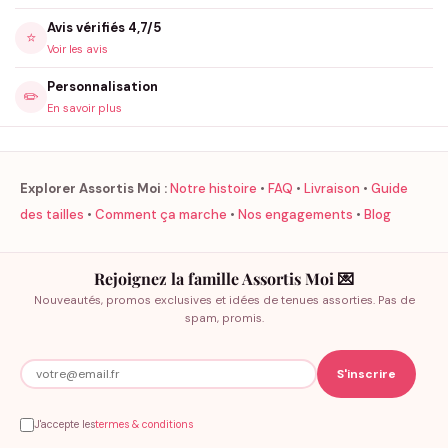
Avis vérifiés 4,7/5
⭐
Voir les avis
Personnalisation
✏️
En savoir plus
Explorer Assortis Moi :
Notre histoire
•
FAQ
•
Livraison
•
Guide
des tailles
•
Comment ça marche
•
Nos engagements
•
Blog
Rejoignez la famille Assortis Moi 💌
Nouveautés, promos exclusives et idées de tenues assorties. Pas de
spam, promis.
J'accepte les
termes & conditions