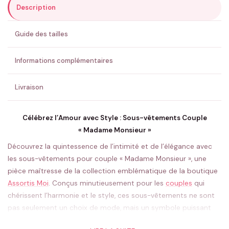
Description
ENVOYER MA DEMANDE ✨
Guide des tailles
💚 Retour sous 24-48h
🇫🇷 Flocage en France
✅ Validation avant fabrication
Informations complémentaires
Livraison
Célébrez l’Amour avec Style : Sous-vêtements Couple
« Madame Monsieur »
Découvrez la quintessence de l’intimité et de l’élégance avec
les sous-vêtements pour couple « Madame Monsieur », une
pièce maîtresse de la collection emblématique de la boutique
Assortis Moi
. Conçus minutieusement pour les
couples
qui
chérissent l’harmonie et le style, ces sous-vêtements ne sont
pas seulement un choix de mode, mais un symbole puissant
de l’union et du confort partagé.