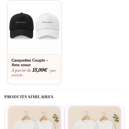
vêtements « Madame Monsieur » de la boutique Assortis Moi,
c’est choisir de soutenir le confort quotidien avec une touche
de luxure. Fabriqués à partir de matériaux de qualité
supérieure, ces vêtements promettent durabilité et résistance,
tout en restant doux et agréables sur la peau.
Fabriqué à la commande, floqué en France.
Casquettes Couple –
Ame soeur
15,99
€
À partir de
/ par
article
PRODUITS SIMILAIRES