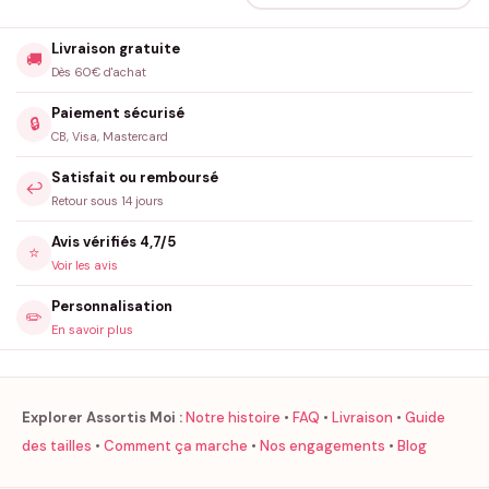
Livraison gratuite
🚚
Dès 60€ d'achat
Paiement sécurisé
🔒
CB, Visa, Mastercard
Satisfait ou remboursé
↩️
Retour sous 14 jours
Avis vérifiés 4,7/5
⭐
Voir les avis
Personnalisation
✏️
En savoir plus
Explorer Assortis Moi :
Notre histoire
•
FAQ
•
Livraison
•
Guide
des tailles
•
Comment ça marche
•
Nos engagements
•
Blog