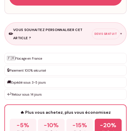
VOUS SOUHAITEZ PERSONNALISER CET
✏️
▼
DEVIS GRATUIT
ARTICLE ?
Personnalisation sur mesure
🇫🇷
✨
Flocage en France
DEVIS GRATUIT · Personnalisation de 3 à 10€ selon la demande
🔒
Paiement 100% sécurisé
Que souhaitez-vous ?
*
🚚
Expédié sous 3-5 jours
↩️
Retour sous 14 jours
Votre texte / idée
*
🔥 Plus vous achetez, plus vous économisez
-5%
-10%
-15%
-20%
Prénom
*