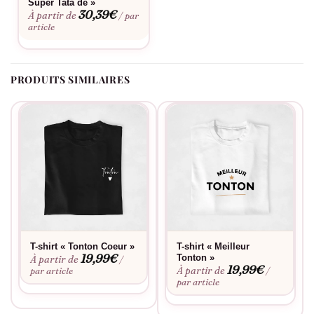
Super Tata de »
Loup conserve son aspect neuf même après de nombreux
30,39
€
À partir de
/ par
lavages.
article
PRODUITS SIMILAIRES
T-shirt « Tonton Coeur »
T-shirt « Meilleur
19,99
€
Tonton »
À partir de
/
19,99
€
À partir de
par article
/
par article