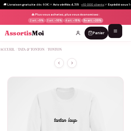
🚚
Livraison gratuite
dès 60€
|
⭐
Avis vérifiés 4,7/5
·
+10 000 clients
|
⚡
Expédié sous 1
🔥
Plus vous achetez, plus vous économisez :
2 art.
-5%
3 art.
-10%
4 art.
-15%
5+ art.
-20%
Assortis
Moi
Panier
Passer
ACCUEIL
/
TATA & TONTON
/
TONTON
au
contenu