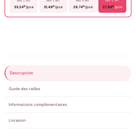
dès 2 art.
dès 3 art.
dès 4 art.
dès 5 art.
€
€
€
€
33,24
/pce
31,49
/pce
29,74
/pce
27,99
/pce
Email
*
Précisions (optionnel)
Description
ENVOYER MA DEMANDE ✨
Guide des tailles
💚 Retour sous 24-48h
🇫🇷 Flocage en France
✅ Validation avant fabrication
Informations complémentaires
Livraison