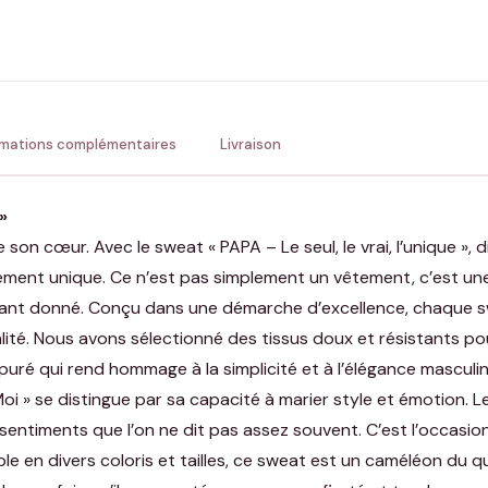
ENV
💚 Retour sous 24-48h
🇫
rmations complémentaires
Livraison
»
de son cœur. Avec le sweat « PAPA – Le seul, le vrai, l’unique »
ement unique. Ce n’est pas simplement un vêtement, c’est une 
nt donné. Conçu dans une démarche d’excellence, chaque swea
té. Nous avons sélectionné des tissus doux et résistants pou
ré qui rend hommage à la simplicité et à l’élégance masculin
oi » se distingue par sa capacité à marier style et émotion. Le
 sentiments que l’on ne dit pas assez souvent. C’est l’occasion 
e en divers coloris et tailles, ce sweat est un caméléon du quot