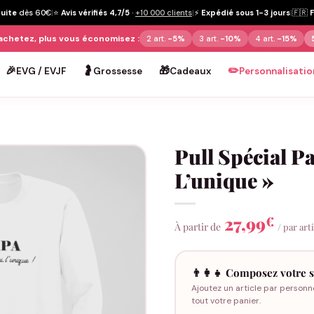
tuite
dès 60€
|
⭐
Avis vérifiés 4,7/5
·
+10 000 clients
|
⚡
Expédié sous 1-3 jours
|
🇫🇷
achetez, plus vous économisez :
2 art.
-5%
3 art.
-10%
4 art.
-15%
🎉
🤰
🎁
✏️
EVG / EVJF
Grossesse
Cadeaux
Personnalisatio
Pull Spécial Pa
L’unique »
27,99
€
À partir de
/ par art
👨‍👩‍👧 Composez votre s
Ajoutez un article par personn
tout votre panier.