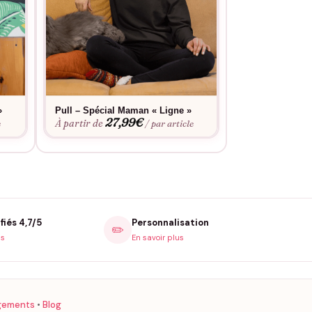
»
Pull – Spécial Maman « Ligne »
T-shirt – Maman
27,99
€
l’unique
À partir de
e
/ par article
19
À partir de
fiés 4,7/5
Personnalisation
✏️
is
En savoir plus
gements
•
Blog