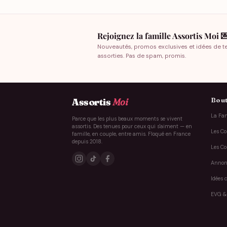
Rejoignez la famille Assortis Moi 
Nouveautés, promos exclusives et idées de t
assorties. Pas de spam, promis.
Bout
Assortis
Moi
La Fam
Parce que les plus beaux moments se vivent
assortis. Des tenues pour ceux qui s'aiment — en
Les Co
famille, en couple, entre amis. Floqué en France
depuis 2018.
Les Co
Annon
Idées 
EVG &