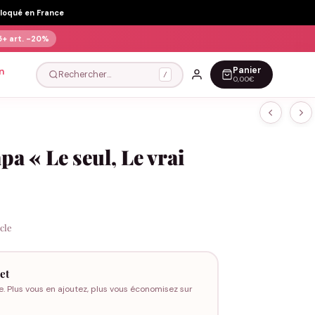
Floqué en France
5+ art.
-20%
Panier
n
Rechercher…
/
0,00€
pa « Le seul, Le vrai
icle
et
e. Plus vous en ajoutez, plus vous économisez sur