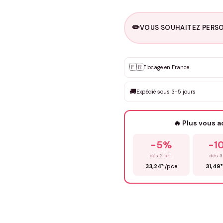
✏️
VOUS SOUHAITEZ PERSO
Personnalisation sur m
🇫🇷
✨
Flocage en France
DEVIS GRATUIT · Personnali
🚚
Expédié sous 3-5 jours
Que souhaitez-vous ?
*
🔥 Plus vous 
Prénom
*
-5%
-1
dès 2 art.
dès 3
€
33,24
/pce
31,49
Précisions (optionnel)