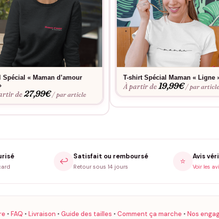
l Spécial « Maman d’amour
T-shirt Spécial Maman « Ligne 
19,99
€
»
À partir de
/ par articl
27,99
€
artir de
/ par article
urisé
Satisfait ou remboursé
Avis véri
↩️
⭐
card
Retour sous 14 jours
Voir les av
re
•
FAQ
•
Livraison
•
Guide des tailles
•
Comment ça marche
•
Nos enga