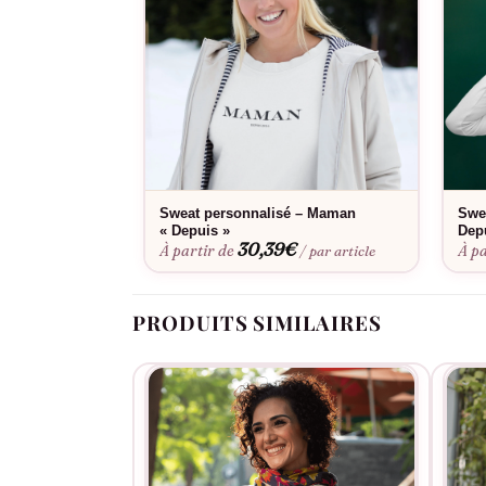
Sweat personnalisé – Maman
Swe
« Depuis »
Dep
30,39
€
À partir de
À pa
/ par article
PRODUITS SIMILAIRES