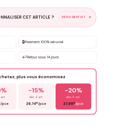
NNALISER CET ARTICLE ?
DEVIS GRATUIT
▼
esure
🔒
Paiement 100% sécurisé
sation de 3 à 10€ selon la demande
↩️
Retour sous 14 jours
Votre texte / idée
*
achetez, plus vous économisez
Email
*
0%
-15%
-20%
 art.
dès 4 art.
dès 5 art.
€
€
€
/pce
29,74
/pce
27,99
/pce