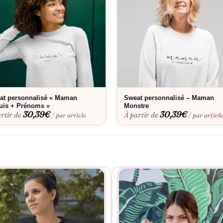
at personnalisé « Maman
Sweat personnalisé – Maman
uis + Prénoms »
Monstre
30,39
€
30,39
€
rtir de
À partir de
/ par article
/ par articl