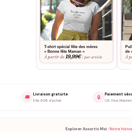
T-shirt spécial fête des mères
Pul
« Bonne fête Maman »
de 
19,99
€
À partir de
À p
/ par article
Livraison gratuite
Paiement séc
🚚
🔒
Dès 60€ d'achat
CB, Visa, Master
Explorer Assortis Moi :
Notre histoi