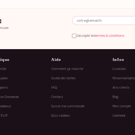

enues
J'accepte les
termes & conditions
ique
Aide
Infos
ille
Comment ça marche
Livraison
uples
Guide des tailles
Personnalisati
pains
FAQ
Avis clients
ce Grossesse
Contact
Blog
cadeaux
Suivre ma commande
Mon compte
 EVJF
Quiz cadeau
Lookbook