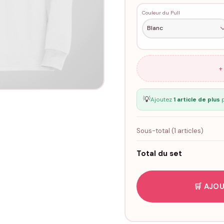
Couleur du Pull
+
💡
Ajoutez
1 article de plus
p
Sous-total (
1
articles)
Total du set
🛒 AJOU