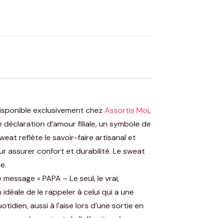
OYER MA DEMANDE ✨
 Flocage en France
✅ Validation avant fabrication
, disponible exclusivement chez
Assortis Moi
,
déclaration d’amour filiale, un symbole de
t reflète le savoir-faire artisanal et
r assurer confort et durabilité. Le sweat
e.
 message « PAPA – Le seul, le vrai,
idéale de le rappeler à celui qui a une
idien, aussi à l’aise lors d’une sortie en