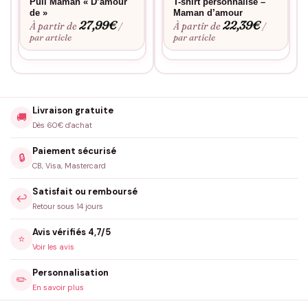
Pull Maman « D’amour
T-shirt personnalisé –
de »
Maman d’amour
27,99
€
22,39
€
À partir de
À partir de
/
/
par article
par article
Livraison gratuite
🚚
Dès 60€ d'achat
Paiement sécurisé
🔒
CB, Visa, Mastercard
Satisfait ou remboursé
↩️
Retour sous 14 jours
Avis vérifiés 4,7/5
⭐
Voir les avis
Personnalisation
✏️
En savoir plus