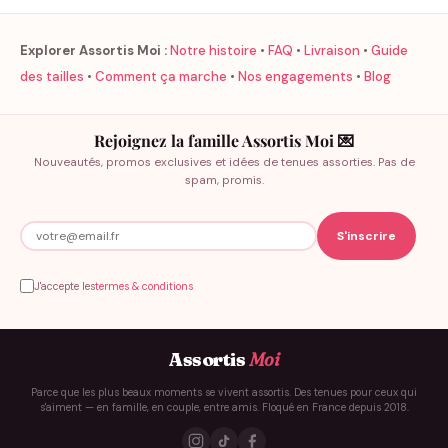
Explorer Assortis Moi :
Notre histoire
•
FAQ
•
Livraison
•
Guide
des tailles
•
Comment ça marche
•
Nos engagements
•
Blog
Rejoignez la famille Assortis Moi 💌
Nouveautés, promos exclusives et idées de tenues assorties. Pas de
spam, promis.
J'accepte les
termes & conditions
Assortis
Moi
Parce que les plus beaux moments se vivent assortis. Des tenues pour ceux qui
s'aiment — en famille, en couple, entre amis. Floqué en France depuis 2018.