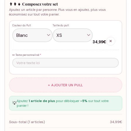
👨‍👩‍👧 Composez votre set
Ajoutez un article par personne. Plus vous en ajoutez, plus vous
économisez sur tout votre panier.
Couleur du Pull
Taille du pull
✕
34,99€
✏️ Texte personnalisé
*
+ AJOUTER UN PULL
Ajoutez
1 article de plus
pour débloquer
-5%
sur tout votre
💡
panier !
Sous-total (
1
articles)
34,99€