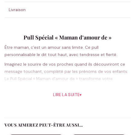
Livraison
Pull Spécial « Maman d’amour de »
Être maman, c’est un amour sans limite. Ce pull
personnalisable le dit tout haut, avec tendresse et fierté.
Imaginez le sourire de vos proches quand ils découvriront ce
message touchant, complété par les prénoms de vos enfants.
Le Pull Spécial « Maman d’amour de » transforme votre
quotidien en déclaration d’amour permanent. Sa coupe
classique unisexe s’adapte à toutes les silhouettes, tandis que
LIRE LA SUITE
▾
le choix entre blanc et noir vous permet de l’assortir facilement
avec vos tenues favorites. Que vous soyez à la maison, en
sortie famille ou lors d’un événement spécial, ce pull devient le
reflet authentique de votre rôle le plus précieux. La
VOUS AIMEREZ PEUT-ÊTRE AUSSI…
personnalisation soignée résiste aux lavages répétés — parfait