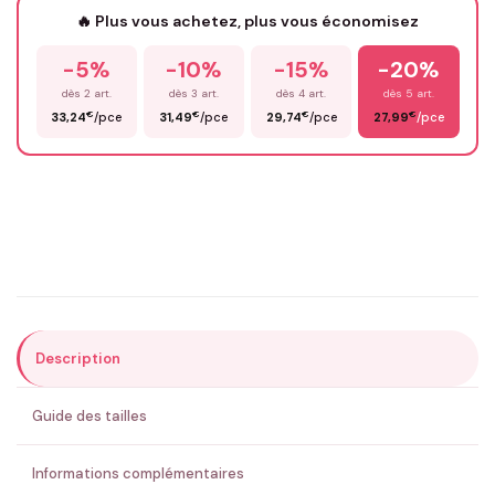
🔥 Plus vous achetez, plus vous économisez
-5%
-10%
-15%
-20%
Prénom
*
dès 2 art.
dès 3 art.
dès 4 art.
dès 5 art.
€
€
€
€
33,24
/pce
31,49
/pce
29,74
/pce
27,99
/pce
Email
*
Précisions (optionnel)
Description
ENVOYER MA DEMANDE ✨
Guide des tailles
💚 Retour sous 24-48h
🇫🇷 Flocage en France
✅ Validation avant fabrication
Informations complémentaires