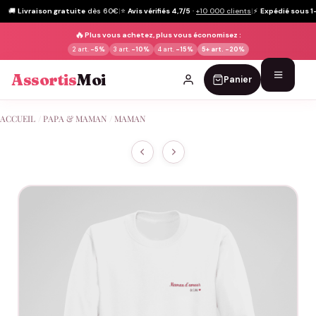
🚚
Livraison gratuite
dès 60€
|
⭐
Avis vérifiés 4,7/5
·
+10 000 clients
|
⚡
Expédié sous 1
🔥
Plus vous achetez, plus vous économisez :
2 art.
-5%
3 art.
-10%
4 art.
-15%
5+ art.
-20%
Assortis
Moi
Panier
Passer
ACCUEIL
/
PAPA & MAMAN
/
MAMAN
au
contenu