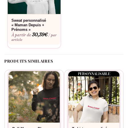
votre fierté maternelle au quotidien.
Sweat personnalisé
Bon à savoir
« Maman Depuis +
Prénoms »
Consultez notre
guide des tailles
pour choisir la coupe parfaite.
30,39
€
À partir de
/ par
Envie d’une touche personnelle ? Découvrez notre
service de
article
personnalisation
. L’entretien se fait en machine à 30°C pour
préserver la qualité de l’impression et du tissu dans le temps.
PRODUITS SIMILAIRES