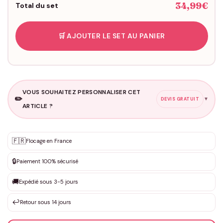
34,99€
Total du set
🛒 AJOUTER LE SET AU PANIER
VOUS SOUHAITEZ PERSONNALISER CET
✏️
▼
DEVIS GRATUIT
ARTICLE ?
Personnalisation sur mesure
🇫🇷
✨
Flocage en France
DEVIS GRATUIT · Personnalisation de 3 à 10€ selon la demande
🔒
Paiement 100% sécurisé
Que souhaitez-vous ?
*
🚚
Expédié sous 3-5 jours
↩️
Retour sous 14 jours
Votre texte / idée
*