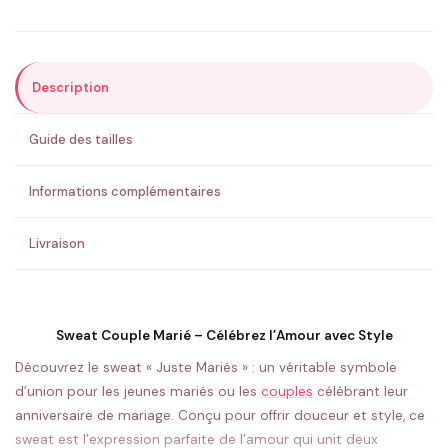
Description
ENVOYER MA DEMANDE ✨
Guide des tailles
💚 Retour sous 24-48h
🇫🇷 Flocage en France
✅ Validation avant fabrication
Informations complémentaires
Livraison
Sweat Couple Marié – Célébrez l’Amour avec Style
Découvrez le sweat « Juste Mariés » : un véritable symbole
d’union pour les jeunes mariés ou les
couples
célébrant leur
anniversaire de mariage. Conçu pour offrir douceur et style, ce
sweat est l’expression parfaite de l’amour qui unit deux