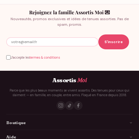
Rejoignez la famille Assortis Moi 💌
Nouveautés, promos exclusives et idées de tenues assorties. Pas de
spam, promis.
J'accepte les
termes & conditions
Assortis
Moi
Parce que les plus beaux moments se vivent assortis. Des tenues pour ceux qui
s'aiment — en famille, en couple, entre amis. Floqué en France depuis 2018.
Boutique
La Famille
Aide