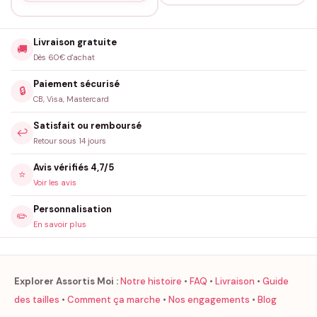
Livraison gratuite
🚚
Dès 60€ d'achat
Paiement sécurisé
🔒
CB, Visa, Mastercard
Satisfait ou remboursé
↩️
Retour sous 14 jours
Avis vérifiés 4,7/5
⭐
Voir les avis
Personnalisation
✏️
En savoir plus
Explorer Assortis Moi :
Notre histoire
•
FAQ
•
Livraison
•
Guide
des tailles
•
Comment ça marche
•
Nos engagements
•
Blog