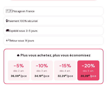
Personnalisation sur mesure
🇫🇷
✨
Flocage en France
DEVIS GRATUIT · Personnalisation de 3 à 10€ selon la demande
🔒
Paiement 100% sécurisé
Que souhaitez-vous ?
*
🚚
Expédié sous 3-5 jours
↩️
Retour sous 14 jours
Votre texte / idée
*
🔥 Plus vous achetez, plus vous économisez
-5%
-10%
-15%
-20%
Prénom
*
dès 2 art.
dès 3 art.
dès 4 art.
dès 5 art.
€
€
€
€
36,09
/pce
34,19
/pce
32,29
/pce
30,39
/pce
Email
*
Précisions (optionnel)