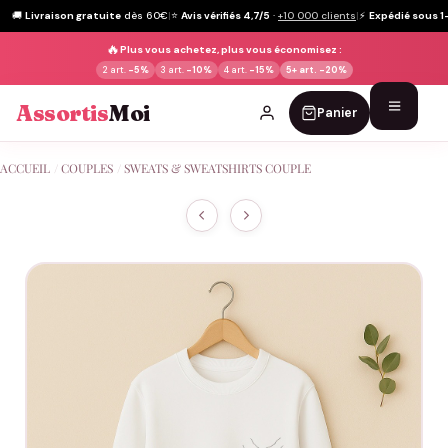
🚚
Livraison gratuite
dès 60€
|
⭐
Avis vérifiés 4,7/5
·
+10 000 clients
|
⚡
Expédié sous 1
🔥
Plus vous achetez, plus vous économisez :
2 art.
-5%
3 art.
-10%
4 art.
-15%
5+ art.
-20%
Assortis
Moi
Panier
Passer
ACCUEIL
/
COUPLES
/
SWEATS & SWEATSHIRTS COUPLE
au
contenu