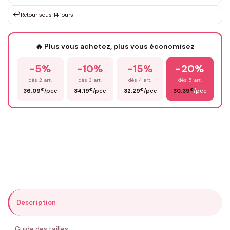
↩️
Retour sous 14 jours
Votre texte / idée
*
🔥 Plus vous achetez, plus vous économisez
-5%
-10%
-15%
-20%
Prénom
*
dès 2 art.
dès 3 art.
dès 4 art.
dès 5 art.
€
€
€
€
36,09
/pce
34,19
/pce
32,29
/pce
30,39
/pce
Email
*
Précisions (optionnel)
Description
ENVOYER MA DEMANDE ✨
Guide des tailles