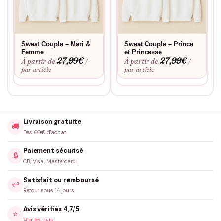
Sweat Couple – Mari &
Sweat Couple – Prince
Femme
et Princesse
27,99
€
27,99
€
À partir de
À partir de
/
/
par article
par article
Livraison gratuite
🚚
Dès 60€ d'achat
Paiement sécurisé
🔒
CB, Visa, Mastercard
Satisfait ou remboursé
↩️
Retour sous 14 jours
Avis vérifiés 4,7/5
⭐
Voir les avis