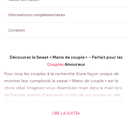
💚 Retour sous 24-48h
🇫🇷 Flocage en France
✅ Validation avant fabrication
Informations complémentaires
Livraison
Découvrez le Sweat « Mains de couple » – Parfait pour les
Couples
Amoureux
Pour tous les couples à la recherche d’une façon unique de
montrer leur complicité, le sweat « Mains de couple » est le
choix idéal. Imaginez-vous déambuler main dans la main lors
de fraîches soirées d’automne ou lors de vos sorties en ville,
revêtant un pull qui non seulement vous garde au chaud mais
qui crie également au monde combien votre amour est grand.
LIRE LA SUITE
▾
Ce sweat est conçu spécialement pour les duos qui veulent
porter quelque chose de représentatif de leur union et de leurs
sentiments l’un pour l’autre.