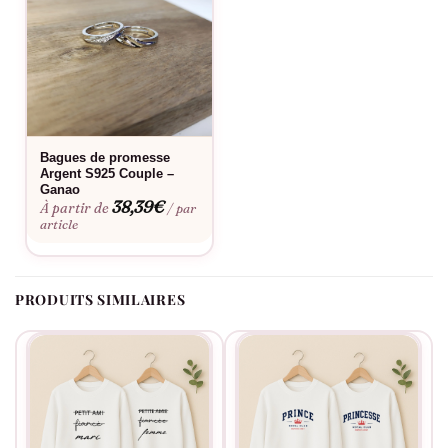
s’adapter à tous les goûts. Confortable, stylé et personnalisé,
ce sweat est plus qu’un article de mode; il est un moyen
privilégié d’exprimer son amour et son appréciation pour son
partenaire.
Fabriqué à la commande, floqué en France.
Bagues de promesse
Argent S925 Couple –
Ganao
38,39
€
À partir de
/ par
article
PRODUITS SIMILAIRES