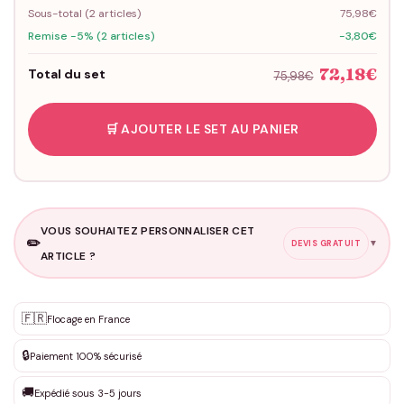
Sous-total (
2
articles)
75,98€
Remise -5% (2 articles)
-3,80€
72,18€
Total du set
75,98€
🛒 AJOUTER LE SET AU PANIER
VOUS SOUHAITEZ PERSONNALISER CET
✏️
▼
DEVIS GRATUIT
ARTICLE ?
Personnalisation sur mesure
🇫🇷
✨
Flocage en France
DEVIS GRATUIT · Personnalisation de 3 à 10€ selon la demande
🔒
Paiement 100% sécurisé
Que souhaitez-vous ?
*
🚚
Expédié sous 3-5 jours